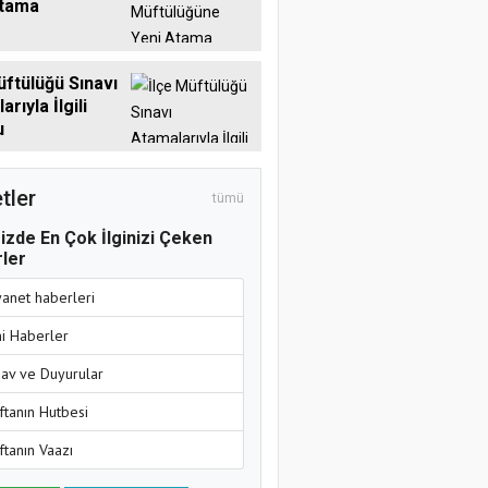
Atama
üftülüğü Sınavı
rıyla İlgili
u
tler
tümü
izde En Çok İlginizi Çeken
ler
yanet haberleri
ni Haberler
nav ve Duyurular
ftanın Hutbesi
ftanın Vaazı