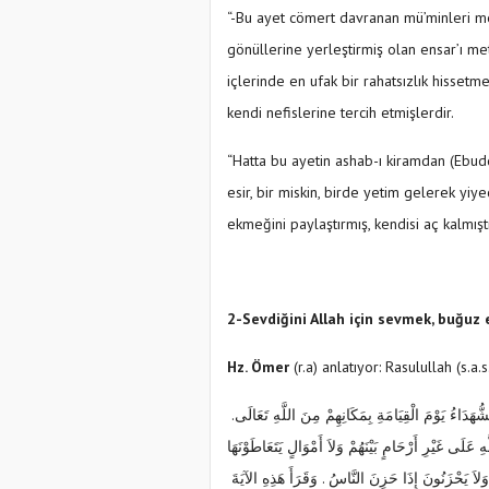
“-Bu ayet cömert davranan mü’minleri m
gönüllerine yerleştirmiş olan ensar’ı m
içlerinde en ufak bir rahatsızlık hissetm
kendi nefislerine tercih etmişlerdir.
“Hatta bu ayetin ashab-ı kiramdan (Ebudd
esir, bir miskin, birde yetim gelerek yi
ekmeğini paylaştırmış, kendisi aç kalmışt
2-Sevdiğini Allah için sevmek, buğuz 
Hz. Ömer
(r.a) anlatıyor: Rasulullah (s.a.
‏‏
.
َالشُّهَدَاءُ يَوْمَ الْقِيَامَةِ بِمَكَانِهِمْ مِنَ اللَّهِ تَعَالَى
 عَلَى غَيْرِ أَرْحَامٍ بَيْنَهُمْ وَلاَ أَمْوَالٍ يَتَعَاطَوْنَهَا
اَ يَحْزَنُونَ إِذَا حَزِنَ النَّاسُ ‏.‏ وَقَرَأَ هَذِهِ الآيَةَ ‏‏