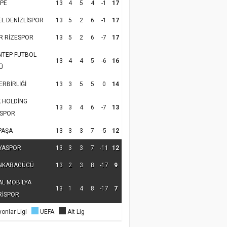
PE
13
4
5
4
-1
17
EL DENİZLİSPOR
13
5
2
6
-1
17
R RİZESPOR
13
5
2
6
-7
17
NTEP FUTBOL
13
4
4
5
-6
16
Ü
RBİRLİĞİ
13
3
5
5
0
14
K HOLDİNG
13
3
4
6
-7
13
SPOR
PAŞA
13
3
3
7
-5
12
YASPOR
13
3
3
7
-11
12
NKARAGÜCÜ
13
2
3
8
-17
9
AL MOBİLYA
13
1
4
8
-17
7
RİSPOR
onlar Ligi
UEFA
Alt Lig