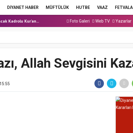
a Hutbesi
DİYANET HABER
MÜFTÜLÜK
HUTBE
VAAZ
FETVALA
 Hutbesi
cak Kadrolu Kur’an...
Foto Galeri
Web TV
Yazarlar
ınavı (Sözlü) So...
a Hutbesi
a Hutbesi
 Hutbesi
zı, Allah Sevgisini Ka
15:55