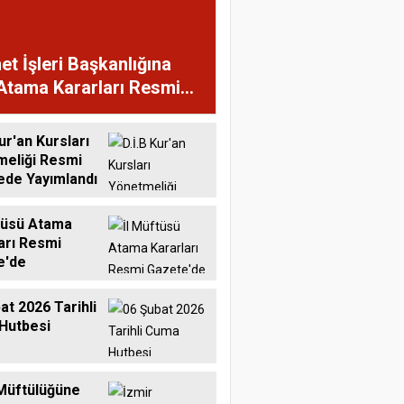
et İşleri Başkanlığına
Atama Kararları Resmi
te'de
ur'an Kursları
meliği Resmi
ede Yayımlandı
tüsü Atama
arı Resmi
e'de
at 2026 Tarihli
Hutbesi
Müftülüğüne