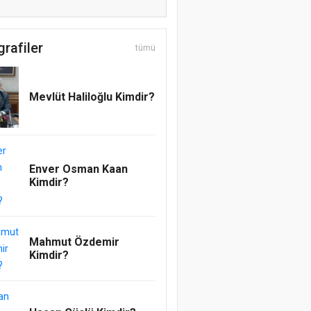
Şerafettin Özdemir
O MÜBAREK BAYRAK,
grafiler
İŞTE BU BAYRAK!
tümü
Mesut Cihat
ADAMLIĞIN SENDE
Mevlüt Haliloğlu Kimdir?
KALSIN
Emrah Topcu
Pervanenin Yolculuğu
Enver Osman Kaan
Abdullatif Acar
Kimdir?
REGAİP, RAHMETE
AÇILAN KAPI
Muhammedül Emin
Mahmut Özdemir
Allah’ın yardımı, kulun
Kimdir?
Allah’a yardımıyladır!
Safiye Çetinkaya
Bir cisim yaklaşıyor...