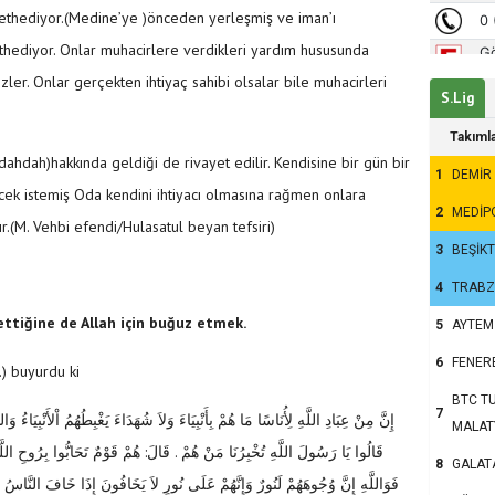
ethediyor.(Medine’ye )önceden yerleşmiş ve iman’ı
ethediyor. Onlar muhacirlere verdikleri yardım hususunda
ezler. Onlar gerçekten ihtiyaç sahibi olsalar bile muhacirleri
S.Lig
Takıml
ahdah)hakkında geldiği de rivayet edilir. Kendisine bir gün bir
1
DEMİR
yecek istemiş Oda kendini ihtiyacı olmasına rağmen onlara
2
MEDİP
ır.(M. Vehbi efendi/Hulasatul beyan tefsiri)
3
BEŞİK
4
TRAB
ettiğine de Allah için buğuz etmek.
5
AYTEM
6
FENER
s.) buyurdu ki
BTC TU
7
إِنَّ مِنْ عِبَادِ اللَّهِ لِأُنَاسًا مَا هُمْ بِأَنْبِيَاءَ وَلاَ شُهَدَاءَ يَغْبِطُهُمُ اْلأَنْبِيَاءُ و
MALAT
هُمْ قَوْمٌ تَحَابُّوا بِرُوحِ اللَّهِ
:
قَالُوا يَا رَسُولَ اللَّهِ تُخْبِرُنَا مَنْ هُمْ ‏.‏ قَالَ
8
GALAT
فَوَاللَّهِ إِنَّ وُجُوهَهُمْ لَنُورٌ وَإِنَّهُمْ عَلَى نُورٍ لاَ يَخَافُونَ إِذَا خَافَ النَّاسُ وَل