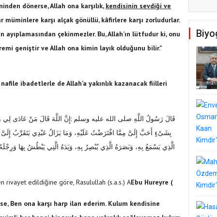
ninden dönerse, Allah ona karşılık,
kendisinin sevdiği ve
ar müminlere karşı alçak gönüllü, kâfirlere karşı zorludurlar.
Biyo
ın ayıplamasından çekinmezler. Bu, Allah’ın lütfudur ki, onu
keremi geniştir ve Allah ona kimin layık olduğunu bilir.”
afile ibadetlerle de Allah’a yakınlık kazanacak fiilleri
إِنَّ اللَّهَ قَالَ مَنْ عَادَى لِي وَلِي
:
قَالَ رَسُولُ اللَّهِ صلى الله عليه وسلم ‏
بِشَىْءٍ أَحَبَّ إِلَىَّ مِمَّا افْتَرَضْتُ عَلَيْهِ، وَمَا يَزَالُ عَبْدِي يَتَقَرَّبُ إِلَىَّ بِا
الَّذِي يَسْمَعُ بِهِ، وَبَصَرَهُ الَّذِي يُبْصِرُ بِهِ، وَيَدَهُ الَّتِي يَبْطُشُ بِهَا وَرِجْلَهُ 
en rivayet edildiğine göre, Rasulullah (s.a.s.) A
Ebu Hureyre (
e, Ben ona karşı harp ilan ederim. Kulum kendisine