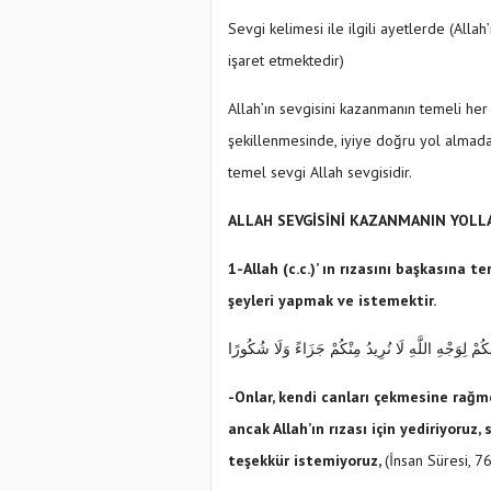
Sevgi kelimesi ile ilgili ayetlerde (Allah’
işaret etmektedir)
Allah’ın sevgisini kazanmanın temeli her
şekillenmesinde, iyiye doğru yol almada
temel sevgi Allah sevgisidir.
ALLAH SEVGİSİNİ KAZANMANIN YOLLA
1-Allah (c.c.)’ ın rızasını başkasına te
şeyleri yapmak ve istemektir.
ُمْ لِوَجْهِ اللَّهِ لَا نُرِيدُ مِنْكُمْ جَزَاءً وَلَا شُكُورًا
-Onlar, kendi canları çekmesine rağme
ancak Allah’ın rızası için yediriyoruz,
teşekkür istemiyoruz,
(İnsan Süresi, 7