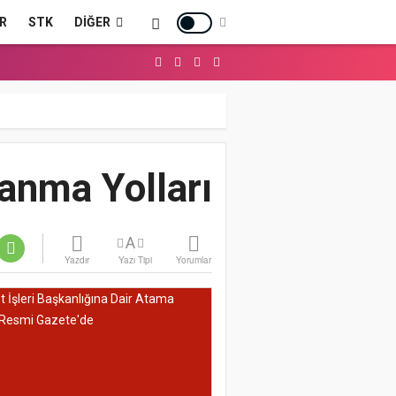
R
STK
DIĞER
zanma Yolları
A
Yazdır
Yazı Tipi
Yorumlar