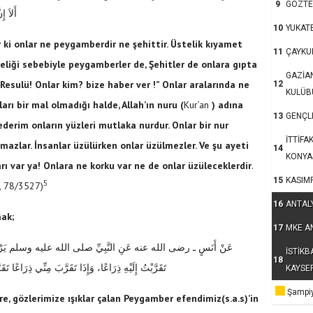
9
GÖZTE
أَلاَ إِ
10
YUKAT
ar ki onlar ne peygamberdir ne şehittir. Üstelik kıyamet
11
ÇAYKU
eliği sebebiyle peygamberler de, Şehitler de onlara gıpta
GAZİA
 Resulü! Onlar kim? bize haber ver !” Onlar aralarında ne
12
KULÜB
arı bir mal olmadığı halde, Allah’ın nuru (
Kur’an
) adına
13
GENÇLE
n ederim onların yüzleri mutlaka nurdur. Onlar bir nur
İTTİFA
kmazlar. İnsanlar üzülürken onlar üzülmezler. Ve şu ayeti
14
KONYA
rı var ya! Onlara ne korku var ne de onlar üzüleceklerdir
.
15
KASIM
5
, 78/3527)
16
ANTAL
mak;
17
MKE A
عَنْ أَنَسٍ ـ رضى الله عنه عَنِ النَّبِيِّ صلى الله عليه وسلم يَرْوِيهِ عَنْ ر
İSTİKB
18
تَقَرَّبْتُ إِلَيْهِ ذِرَاعًا، وَإِذَا تَقَرَّبَ مِنِّي ذِرَاعًا تَقَرَّب
KAYSE
Şampiy
öre, gözlerimize ışıklar çalan Peygamber efendimiz(s.a.s)’in