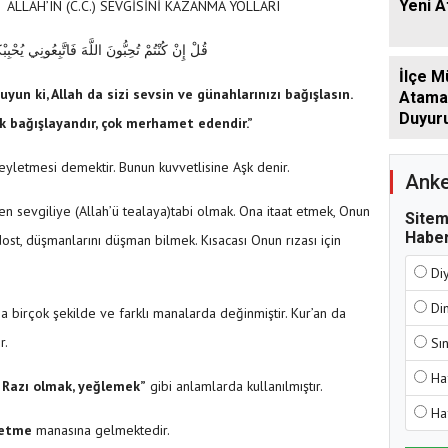
:
Yeni 
ALLAH’IN (C.C.) SEVGİSİNİ KAZANMA YOLLARI
قُلْ إِنْ كُنْتُمْ تُحِبُّونَ اللَّهَ فَاتَّبِعُونِي يُحْبِب
İlçe M
uyun ki, Allah da sizi sevsin ve günahlarınızı bağışlasın.
Atamala
Duyur
k bağışlayandır, çok merhamet edendir.”
yletmesi demektir. Bunun kuvvetlisine Aşk denir.
Anke
den sevgiliye (Allah’ü tealaya)tabi olmak. Ona itaat etmek, Onun
Sitem
Haber
dost, düşmanlarını düşman bilmek. Kısacası Onun rızası için
Di
Di
na birçok şekilde ve farklı manalarda değinmiştir. Kur’an da
r.
Sı
Ha
 Razı olmak, yeğlemek”
gibi anlamlarda kullanılmıştır.
Ha
t etme
manasına gelmektedir.