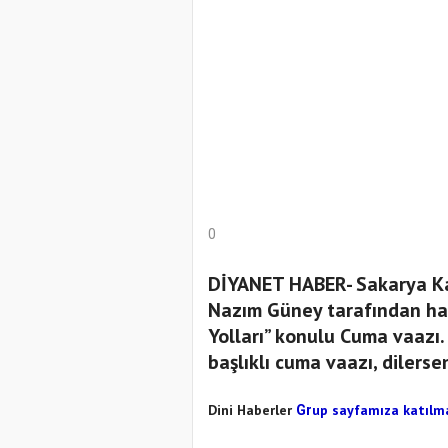
0
​DİYANET HABER- Sakarya K
Nazım Güney tarafından hazı
Yolları” konulu Cuma vaazı. 
başlıklı cuma vaazı, dilersen
Dini Haberler
up sayfamıza katılm
Gr