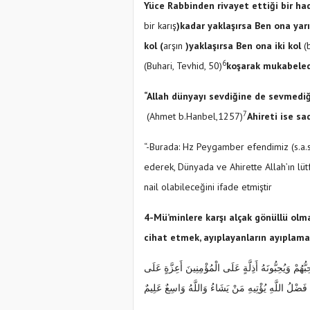
Yüce Rabbinden rivayet ettiği bir had
bir karış
)kadar yaklaşırsa Ben ona yar
kol (
arşın
)yaklaşırsa Ben ona iki kol
(
6
(Buhari, Tevhid, 50)
koşarak mukabele
“Allah dünyayı sevdiğine de sevmediği
7
(Ahmet b.Hanbel,1257)
Ahireti ise sa
“-Burada: Hz Peygamber efendimiz (s.a.s.
ederek, Dünyada ve Ahirette Allah’ın lüt
nail olabileceğini ifade etmiştir
4-Mü’minlere karşı alçak gönüllü olmak
cihat etmek, ayıplayanların ayıpla
بُّهُمْ وَيُحِبُّونَهُ أَذِلَّةٍ عَلَى الْمُؤْمِنِينَ أَعِزَّةٍ عَلَى
فَضْلُ اللَّهِ يُؤْتِيهِ مَنْ يَشَاءُ وَاللَّهُ وَاسِعٌ عَلِيمٌ