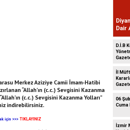
Diyan
Dair 
Gaze
D.İ.B K
Yönet
Gazet
İl Müf
Kararl
arasu Merkez Aziziye Camii İmam-Hatibi
Gazet
rlanan “Allah’ın (c.c.) Sevgisini Kazanma
“Allah’ın (c.c.) Sevgisini Kazanma Yolları”
06 Şub
iz indirebilirsiniz.
Cuma 
ak için
>>>
TIKLAYINIZ
İzmir 