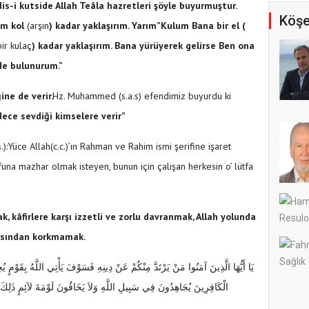
is-i kutside Allah Teâla hazretleri şöyle buyurmuştur.
Köşe
ım kol
(arşın
) kadar yaklaşırım. Yarım
”Kulum Bana bir el (
bir kulaç
) kadar yaklaşırım. Bana yürüyerek gelirse Ben ona
de bulunurum.”
ne de verir.
Hz. Muhammed (s.a.s) efendimiz buyurdu ki
dece sevdiği kimselere verir”
):Yüce Allah(c.c.)’ın Rahman ve Rahim ismi şerifine işaret
funa mazhar olmak isteyen, bunun için çalışan herkesin o’ lütfa
, kâfirlere karşı izzetli ve zorlu davranmak, Allah yolunda
masından korkmamak.
يَا أَيُّهَا الَّذِينَ آمَنُوا مَنْ يَرْتَدَّ مِنْكُمْ عَنْ دِينِهِ فَسَوْفَ يَأْتِي اللَّهُ بِقَوْمٍ يُحِ
الْكَافِرِينَ يُجَاهِدُونَ فِي سَبِيلِ اللَّهِ وَلاَ يَخَافُونَ لَوْمَةَ لآئِمٍ ذَلِكَ 