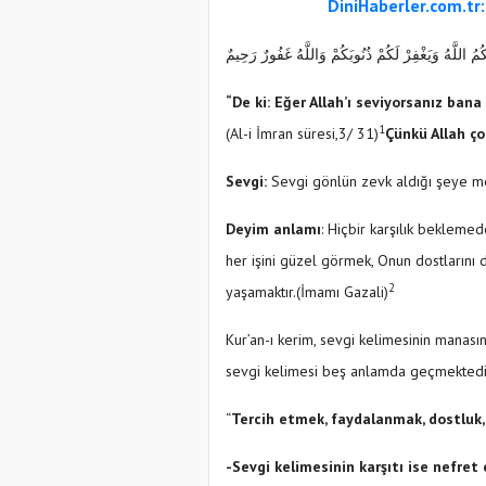
DiniHaberler.com.tr
ْكُمُ اللَّهُ وَيَغْفِرْ لَكُمْ ذُنُوبَكُمْ وَاللَّهُ غَفُورٌ رَحِيمٌ
“De ki: Eğer Allah’ı seviyorsanız bana 
1
(Al-i İmran süresi,3/ 31)
Çünkü Allah ço
Sevgi:
Sevgi gönlün zevk aldığı şeye me
Deyim anlamı
: Hiçbir karşılık bekleme
her işini güzel görmek, Onun dostlarını 
2
yaşamaktır.(İmamı Gazali)
Kur’an-ı kerim, sevgi kelimesinin manası
sevgi kelimesi beş anlamda geçmektedi
“
Tercih etmek, faydalanmak, dostluk,
-
Sevgi kelimesinin karşıtı ise nefre