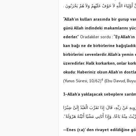
نَّ أَوْلِيَاءَ اللَّهِ لاَ خَوْفٌ عَلَيْهِمْ وَلاَ هُمْ يَحْزَنُونَ ‏‏.‏
“Allah’ın kulları arasında bir gurup v
günü Allah indindeki makamlarını yüc
ederler.”
Oradakiler sordu :
“Ey Allah’ın
kan bağı ne de birbirlerine bağışladıkl
birbirlerini sevenlerdir. Allah’a yemi
üzeredirler. Halk korkarken, onlar kor
okudu: Haberiniz olsun Allah’ın dostla
4
(Yunus Süresi, 10/62)
(Ebu Davud, Buyu
3-Allah’a yaklaşacak sebeplere sarıl
َبِّهِ، قَالَ: إِذَا تَقَرَّبَ الْعَبْدُ إِلَىَّ شِبْرًا
ْتُ مِنْهُ بَاعًا، وَإِذَا أَتَانِي مَشْيًا أَتَيْتُهُ هَرْوَلَةً ‏"‏‏.‏
--Enes (r.a)’ den rivayet edildiğine g