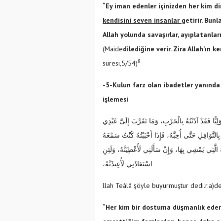
“Ey iman edenler içinizden her kim di
kendisini seven insanlar
getirir. Bunl
Allah yolunda savaşırlar, ayıplatanlar
(Maide
dilediğine verir. Zira Allah’ın 
8
süresi,5/54)
-5-Kulun farz olan ibadetler yanında n
işlemesi
ًّا فَقَدْ آذَنْتُهُ بِالْحَرْبِ، وَمَا تَقَرَّبَ إِلَىَّ عَبْدِي
لنَّوَافِلِ حَتَّى أُحِبَّهُ، فَإِذَا أَحْبَبْتُهُ كُنْتُ سَمْعَهُ
الَّتِي يَمْشِي بِهَا، وَإِنْ سَأَلَنِي لَأُعْطِيَنَّهُ، وَلَئِنِ
اسْتَعَاذَنِي لَأُعِيذَنَّهُ،
llah Teâlâ şöyle buyurmuştur dedi.
r.a)d
“Her kim bir dostuma düşmanlık eders