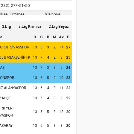
1.Lig
2.Lig Kırmızı
2.Lig Beyaz
ar
O
G
B
M
Av
P
 GRUP SİVASSPOR
13
8
3
2
14
27
OL BAŞAKŞEHİR FK
13
7
4
2
8
25
TAŞ
13
7
3
3
5
24
ZONSPOR
13
6
5
2
10
23
İZ ALANYASPOR
13
6
4
3
11
22
BAHÇE
13
6
4
3
9
22
RK YENİ
13
5
5
3
12
20
YASPOR
ASARAY
13
5
5
3
3
20