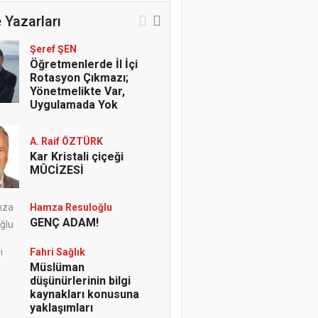
 Yazarları
Şeref ŞEN
Öğretmenlerde İl İçi
Rotasyon Çıkmazı;
Yönetmelikte Var,
Uygulamada Yok
A. Raif ÖZTÜRK
Kar Kristali çiçeği
MÛCİZESİ
Hamza Resuloğlu
GENÇ ADAM!
Fahri Sağlık
Müslüman
düşünürlerinin bilgi
kaynakları konusuna
yaklaşımları