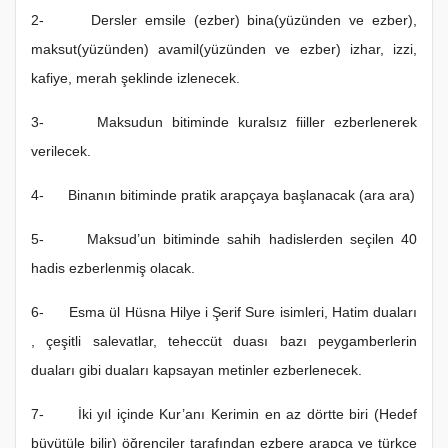
2- Dersler emsile (ezber) bina(yüzünden ve ezber),
maksut(yüzünden) avamil(yüzünden ve ezber) izhar, izzi,
kafiye, merah şeklinde izlenecek.
3- Maksudun bitiminde kuralsız fiiller ezberlenerek
verilecek.
4- Binanın bitiminde pratik arapçaya başlanacak (ara ara)
5- Maksud’un bitiminde sahih hadislerden seçilen 40
hadis ezberlenmiş olacak.
6- Esma ül Hüsna Hilye i Şerif Sure isimleri, Hatim duaları
, çeşitli salevatlar, teheccüt duası bazı peygamberlerin
duaları gibi duaları kapsayan metinler ezberlenecek.
7- İki yıl içinde Kur’anı Kerimin en az dörtte biri (Hedef
büyütüle bilir) öğrenciler tarafından ezbere arapça ve türkçe