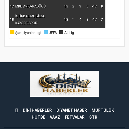
17
MKE ANKARAGÜCÜ
13
2
3
8
-17
9
İSTİKBAL MOBİLYA
18
13
1
4
8
-17
7
KAYSERİSPOR
Şampiyonlar Ligi
UEFA
Alt Lig
DİNİ HABERLER
DİYANET HABER
MÜFTÜLÜK
HUTBE
VAAZ
FETVALAR
STK