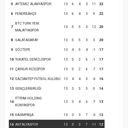
5
AYTEMİZ ALANYASPOR
13
6
4
3
11
22
6
FENERBAHÇE
13
6
4
3
9
22
BTC TURK YENİ
7
13
5
5
3
12
20
MALATYASPOR
Samsun Atakum’da Yaz Kur’an Kursu
Kapanış Programı
8
GALATASARAY
13
5
5
3
3
20
9
GÖZTEPE
13
4
5
4
-1
17
10
YUKATEL DENİZLİSPOR
13
5
2
6
-1
17
11
ÇAYKUR RİZESPOR
13
5
2
6
-7
17
12
GAZİANTEP FUTBOL KULÜBÜ
13
4
4
5
-6
16
13
GENÇLERBİRLİĞİ
13
3
5
5
0
14
İTTİFAK HOLDİNG
14
13
3
4
6
-7
13
KONYASPOR
Samsun Atakum’da Ayasofya Camii
Etkinliği
Türkiye’de insanlar dinle bağlarını
15
KASIMPAŞA
13
3
3
7
-5
12
koparıyor mu?
16
ANTALYASPOR
13
3
3
7
-11
12