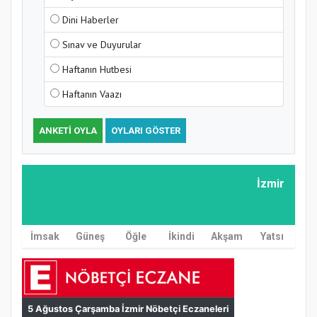
Dini Haberler
Sınav ve Duyurular
Haftanın Hutbesi
Haftanın Vaazı
ANKETI OYLA
OYLARI GÖSTER
İzmir
İmsak
Güneş
Öğle
İkindi
Akşam
Yatsı