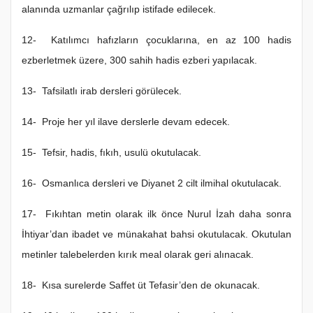
alanında uzmanlar çağrılıp istifade edilecek.
12- Katılımcı hafızların çocuklarına, en az 100 hadis
ezberletmek üzere, 300 sahih hadis ezberi yapılacak.
13- Tafsilatlı irab dersleri görülecek.
14- Proje her yıl ilave derslerle devam edecek.
15- Tefsir, hadis, fıkıh, usulü okutulacak.
16- Osmanlıca dersleri ve Diyanet 2 cilt ilmihal okutulacak.
17- Fıkıhtan metin olarak ilk önce Nurul İzah daha sonra
İhtiyar’dan ibadet ve münakahat bahsi okutulacak. Okutulan
metinler talebelerden kırık meal olarak geri alınacak.
18- Kısa surelerde Saffet üt Tefasir’den de okunacak.