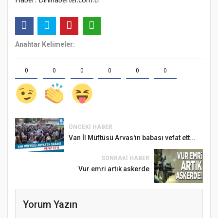
Anahtar Kelimeler:
0
0
0
0
0
0
ÖNCEKI HABER
Van İl Müftüsü Arvas'ın babası vefat ett...
SONRAKI HABER
Vur emri artık askerde
Yorum Yazın