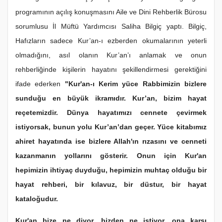
programının açılış konuşmasını Aile ve Dini Rehberlik Bürosu
sorumlusu İl Müftü Yardımcısı Saliha Bilgiç yaptı. Bilgiç,
Hafızların sadece Kur’an-ı ezberden okumalarının yeterli
olmadığını, asıl olanın Kur’an’ı anlamak ve onun
rehberliğinde kişilerin hayatını şekillendirmesi gerektiğini
ifade ederken
"Kur'an-ı Kerim yüce Rabbimizin bizlere
sunduğu en büyük ikramıdır. Kur’an, bizim hayat
reçetemizdir. Dünya hayatımızı cennete çevirmek
istiyorsak, bunun yolu Kur’an’dan geçer. Yüce kitabımız
ahiret hayatında ise bizlere Allah'ın rızasını ve cenneti
kazanmanın yollarını gösterir. Onun için Kur'an
hepimizin ihtiyaç duyduğu, hepimizin muhtaç olduğu bir
hayat rehberi, bir kılavuz, bir düstur, bir hayat
kataloğudur.
Kur'an bize ne diyor, bizden ne istiyor, ona karşı