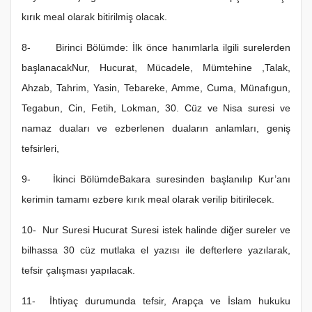
kırık meal olarak bitirilmiş olacak.
8- Birinci Bölümde: İlk önce hanımlarla ilgili surelerden
başlanacakNur, Hucurat, Mücadele, Mümtehine ,Talak,
Ahzab, Tahrim, Yasin, Tebareke, Amme, Cuma, Münafıgun,
Tegabun, Cin, Fetih, Lokman, 30. Cüz ve Nisa suresi ve
namaz duaları ve ezberlenen duaların anlamları, geniş
tefsirleri,
9- İkinci BölümdeBakara suresinden başlanılıp Kur’anı
kerimin tamamı ezbere kırık meal olarak verilip bitirilecek.
10- Nur Suresi Hucurat Suresi istek halinde diğer sureler ve
bilhassa 30 cüz mutlaka el yazısı ile defterlere yazılarak,
tefsir çalışması yapılacak.
11- İhtiyaç durumunda tefsir, Arapça ve İslam hukuku