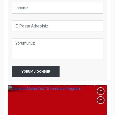
Samsun Atakum’da Ayasofya Camii
Etkinliği
Türkiye’de insanlar dinle bağlarını
koparıyor mu?
YORUMU GÖNDER
Samsun Atakum’da 15 Temmuz Programı