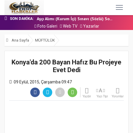
17 Temmuz 2026 - Cuma Hutbesi
Nakil Talebinde Bulunacak Kadrolu Kur’an...
Aşçı Alımı (Kurum İçi) Sınavı (Sözlü) So...
SON DAKIKA:
31 Temmuz 2026 - Cuma Hutbesi
Foto Galeri
Web TV
Yazarlar
24 Temmuz 2026 - Cuma Hutbesi
17 Temmuz 2026 - Cuma Hutbesi
Ana Sayfa
MÜFTÜLÜK
Nakil Talebinde Bulunacak Kadrolu Kur’an...
Konya'da 200 Bayan Hafız Bu Projeye
Evet Dedi
09 Eylül, 2015, Çarşamba 09:47
A
Yazdır
Yazı Tipi
Yorumlar