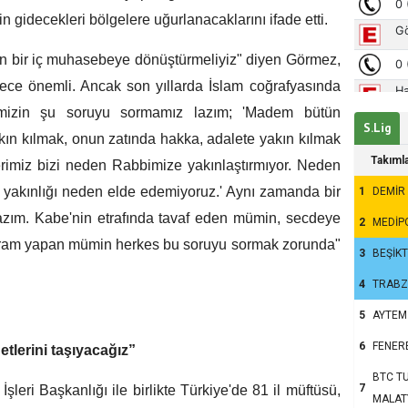
n gidecekleri bölgelere uğurlanacaklarını ifade etti.
den bir iç muhasebeye dönüştürmeliyiz" diyen Görmez,
rece önemli. Ancak son yıllarda İslam coğrafyasında
irimizin şu soruyu sormamız lazım; 'Madem bütün
S.Lig
akın kılmak, onun zatında hakka, adalete yakın kılmak
Takıml
rimiz bizi neden Rabbimize yakınlaştırmıyor. Neden
 O yakınlığı neden elde edemiyoruz.' Aynı zamanda bir
1
DEMİR
zım. Kabe'nin etrafında tavaf eden mümin, secdeye
2
MEDİP
yram yapan mümin herkes bu soruyu sormak zorunda"
3
BEŞİK
4
TRAB
5
AYTEM
6
FENER
tlerini taşıyacağız”
BTC TU
7
şleri Başkanlığı ile birlikte Türkiye'de 81 il müftüsü,
MALAT