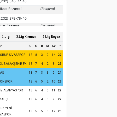
1.Lig
2.Lig Kırmızı
2.Lig Beyaz
ar
O
G
B
M
Av
P
 GRUP SİVASSPOR
13
8
3
2
14
27
OL BAŞAKŞEHİR FK
13
7
4
2
8
25
TAŞ
13
7
3
3
5
24
ZONSPOR
13
6
5
2
10
23
İZ ALANYASPOR
13
6
4
3
11
22
BAHÇE
13
6
4
3
9
22
RK YENİ
13
5
5
3
12
20
YASPOR