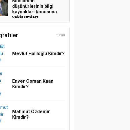
Müslüman
düşünürlerinin bilgi
kaynakları konusuna
yaklaşımları
Şerafettin Özdemir
grafiler
tümü
O MÜBAREK BAYRAK,
İŞTE BU BAYRAK!
Mevlüt Haliloğlu Kimdir?
Mesut Cihat
ADAMLIĞIN SENDE
KALSIN
Enver Osman Kaan
Kimdir?
Emrah Topcu
Pervanenin Yolculuğu
Abdullatif Acar
Mahmut Özdemir
REGAİP, RAHMETE
Kimdir?
AÇILAN KAPI