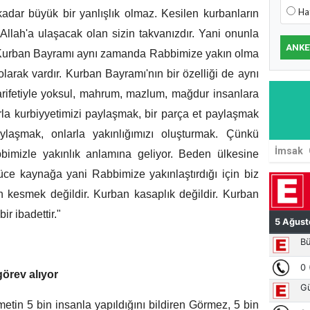
Ha
dar büyük bir yanlışlık olmaz. Kesilen kurbanların
 Allah'a ulaşacak olan sizin takvanızdır. Yani onunla
ANKE
in Kurban Bayramı aynı zamanda Rabbimize yakın olma
 olarak vardır. Kurban Bayramı'nın bir özelliği de aynı
rifetiyle yoksul, mahrum, mazlum, mağdur insanlara
la kurbiyyetimizi paylaşmak, bir parça et paylaşmak
aylaşmak, onlarla yakınlığımızı oluşturmak. Çünkü
İmsak
bimizle yakınlık anlamına geliyor. Beden ülkesine
yüce kaynağa yani Rabbimize yakınlaştırdığı için biz
 kesmek değildir. Kurban kasaplık değildir. Kurban
r ibadettir."
örev alıyor
metin 5 bin insanla yapıldığını bildiren Görmez, 5 bin