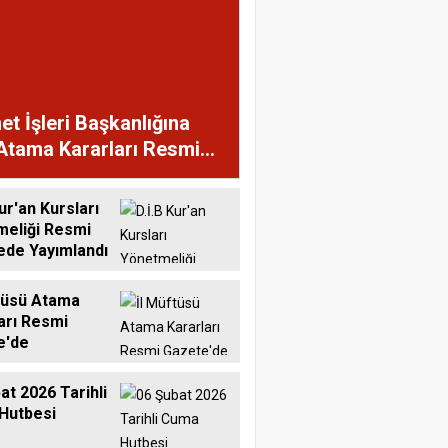
et İşleri Başkanlığına
Atama Kararları Resmi
te'de
ur'an Kursları
meliği Resmi
ede Yayımlandı
tüsü Atama
arı Resmi
e'de
at 2026 Tarihli
Hutbesi