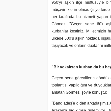
950'yi aşkın ilçe müftüsüyle birl
müşavirliklerin olmadığı yerlerde
her tarafında bu hizmeti yapan 
Görmez, "Geçen sene 60'ı aşkı
kurbanlar kestiniz. Milletimizin 
ülkede 500'ü aşkın noktada inşalla
taşıyacak ve onların dualarını mill
"Bir vekaleten kurban da bu hey
Geçen sene görevlilerin döndükte
toplantısı yapıldığını ve duydukla
anlatan Görmez, şöyle konuştu:
"Bangladeş'e giden arkadaşımız A
Arakan'a hiç kimse gidemiyor. Bir 