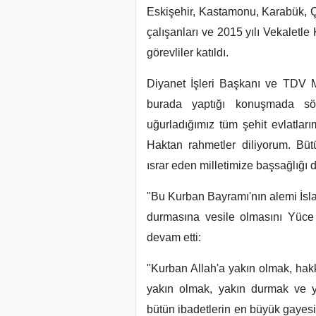
Eskişehir, Kastamonu, Karabük, Çank
çalışanları ve 2015 yılı Vekalet
görevliler katıldı.
Diyanet İşleri Başkanı ve TDV 
burada yaptığı konuşmada söz
uğurladığımız tüm şehit evlatları
Haktan rahmetler diliyorum. Bütü
ısrar eden milletimize başsağlığı 
"Bu Kurban Bayramı'nın alemi İsl
durmasına vesile olmasını Yüc
devam etti:
"Kurban Allah'a yakın olmak, hakk
yakın olmak, yakın durmak ve y
bütün ibadetlerin en büyük gayesi 