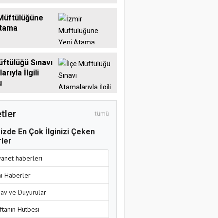
Müftülüğüne
Atama
üftülüğü Sınavı
rıyla İlgili
u
tler
tümü
izde En Çok İlginizi Çeken
ler
yanet haberleri
ni Haberler
nav ve Duyurular
ftanın Hutbesi