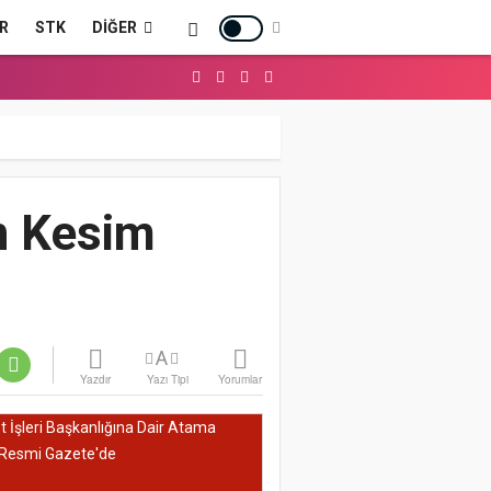
R
STK
DIĞER
n Kesim
A
Yazdır
Yazı Tipi
Yorumlar