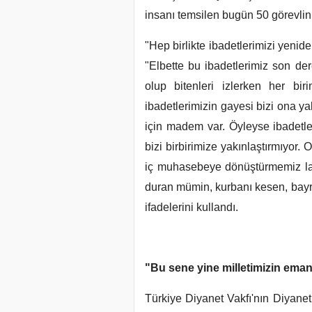
insanı temsilen bugün 50 görevlini
"Hep birlikte ibadetlerimizi yeni
"Elbette bu ibadetlerimiz son de
olup bitenleri izlerken her b
ibadetlerimizin gayesi bizi ona y
için madem var. Öyleyse ibadetle
bizi birbirimize yakınlaştırmıyor.
iç muhasebeye dönüştürmemiz la
duran mümin, kurbanı kesen, ba
ifadelerini kullandı.
"Bu sene yine milletimizin emane
Türkiye Diyanet Vakfı'nın Diyanet İ