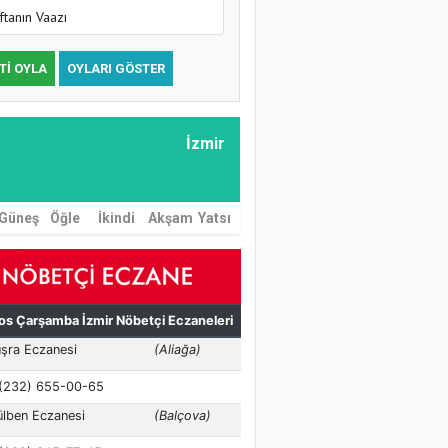
ftanın Vaazı
TI OYLA
OYLARI GÖSTER
İzmir
Güneş
Öğle
İkindi
Akşam
Yatsı