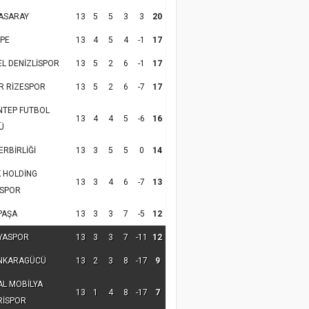
ASARAY
13
5
5
3
3
20
PE
13
4
5
4
-1
17
EL DENİZLİSPOR
13
5
2
6
-1
17
R RİZESPOR
13
5
2
6
-7
17
NTEP FUTBOL
13
4
4
5
-6
16
Ü
RBİRLİĞİ
13
3
5
5
0
14
K HOLDİNG
13
3
4
6
-7
13
SPOR
PAŞA
13
3
3
7
-5
12
YASPOR
13
3
3
7
-11
12
NKARAGÜCÜ
13
2
3
8
-17
9
AL MOBİLYA
13
1
4
8
-17
7
RİSPOR