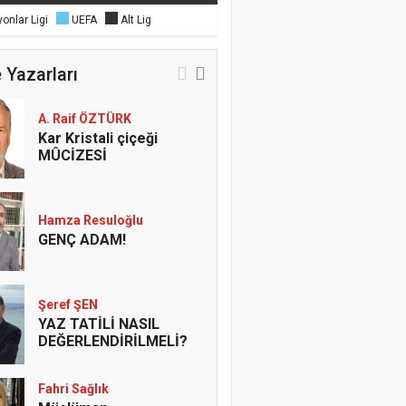
onlar Ligi
UEFA
Alt Lig
 Yazarları
A. Raif ÖZTÜRK
Kar Kristali çiçeği
MÛCİZESİ
Hamza Resuloğlu
GENÇ ADAM!
Şeref ŞEN
YAZ TATİLİ NASIL
DEĞERLENDİRİLMELİ?
Fahri Sağlık