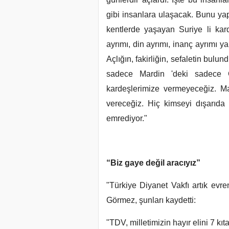
gibi insanlara ulaşacak. Bunu ya
kentlerde yaşayan Suriye li kard
ayrımı, din ayrımı, inanç ayrımı
Açlığın, fakirliğin, sefaletin bu
sadece Mardin 'deki sadece 
kardeşlerimize vermeyeceğiz. Mar
vereceğiz. Hiç kimseyi dışarıda
emrediyor."
“Biz gaye değil aracıyız”
"Türkiye Diyanet Vakfı artık evren
Görmez, şunları kaydetti:
"TDV, milletimizin hayır elini 7 kı