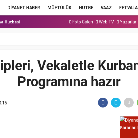
cak Kadrolu Kur’an...
DİYANET HABER
MÜFTÜLÜK
HUTBE
VAAZ
FETVALA
ınavı (Sözlü) So...
a Hutbesi
Foto Galeri
Web TV
Yazarlar
a Hutbesi
a Hutbesi
cak Kadrolu Kur’an...
ipleri, Vekaletle Kurba
Programına hazır
0:15