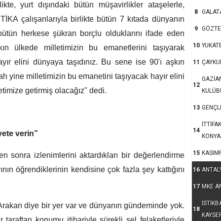
ikte, yurt dışındaki bütün müşavirlikler ataşelerle,
8
GALAT
 TİKA çalışanlarıyla birlikte bütün 7 kıtada dünyanın
9
GÖZTE
bütün herkese şükran borçlu olduklarını ifade eden
10
YUKAT
n ülkede milletimizin bu emanetlerini taşıyarak
hayır elini dünyaya taşıdınız. Bu sene ise 90'ı aşkın
11
ÇAYKU
h yine milletimizin bu emanetini taşıyacak hayır elini
GAZİA
12
etimize getirmiş olacağız" dedi.
KULÜB
13
GENÇLE
İTTİFA
14
ete verin”
KONYA
15
KASIM
n sonra izlenimlerini aktardıkları bir değerlendirme
rının öğrendiklerinin kendisine çok fazla şey kattığını
16
ANTAL
17
MKE A
İSTİKB
rakan diye bir yer var ve dünyanın gündeminde yok.
18
KAYSE
taraftan konumu itibariyle sürekli sel felaketleriyle