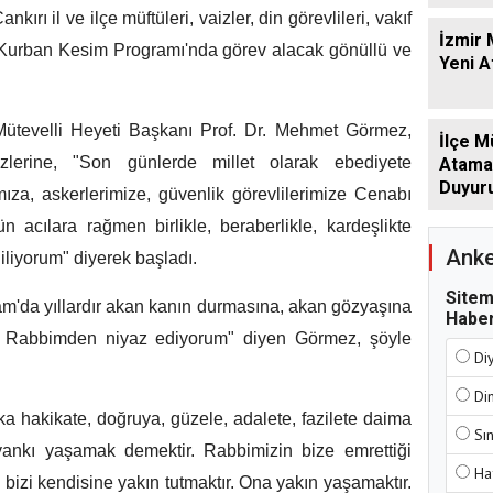
ırı il ve ilçe müftüleri, vaizler, din görevlileri, vakıf
İzmir 
le Kurban Kesim Programı'nda görev alacak gönüllü ve
Yeni 
Mütevelli Heyeti Başkanı Prof. Dr. Mehmet Görmez,
İlçe M
lerine, "Son günlerde millet olarak ebediyete
Atamala
Duyur
mıza, askerlerimize, güvenlik görevlilerimize Cenabı
n acılara rağmen birlikle, beraberlikle, kardeşlikte
Anke
diliyorum" diyerek başladı.
Sitem
am'da yıllardır akan kanın durmasına, akan gözyaşına
Haber
e Rabbimden niyaz ediyorum" diyen Görmez, şöyle
Di
Di
a hakikate, doğruya, güzele, adalete, fazilete daima
Sı
ankı yaşamak demektir. Rabbimizin bize emrettiği
Ha
bizi kendisine yakın tutmaktır. Ona yakın yaşamaktır.