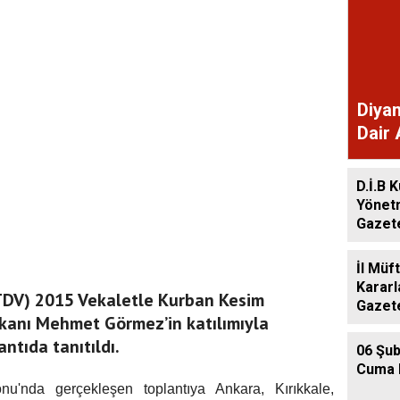
Diyan
Dair 
Gaze
D.İ.B K
Yönet
Gazet
İl Müf
Kararl
(TDV) 2015 Vekaletle Kurban Kesim
Gazet
şkanı Mehmet Görmez’in katılımıyla
ntıda tanıtıldı.
06 Şub
Cuma 
'nda gerçekleşen toplantıya Ankara, Kırıkkale,