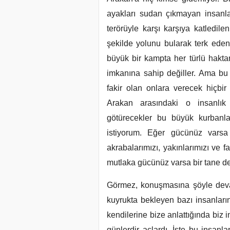
ayakları sudan çıkmayan insanlar
terörüyle karşı karşıya katledilen
şekilde yolunu bularak terk eden
büyük bir kampta her türlü hakta
imkanına sahip değiller. Ama bu
fakir olan onlara verecek hiçbi
Arakan arasındaki o insanlık 
götürecekler bu büyük kurbanla
istiyorum. Eğer gücünüz vars
akrabalarımızı, yakınlarımızı ve f
mutlaka gücünüz varsa bir tane de
Görmez, konuşmasına şöyle devam
kuyrukta bekleyen bazı insanların
kendilerine bize anlattığında biz 
günlerdir açlardı. İşte bu insanla