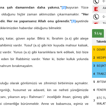
ana şah damarından daha yakınız.”
[2]
buyuran Yüce
 olduğunu hiçbir zaman aklımızdan çıkarmamaktır.
“Her
edir. Her ne yaparsanız Allah onu görendir.”
[3]
ayetinde
ttiklerimizden haberdar olduğunu bilmektir.
S.Lig
 katar, güven aşılar. Biliriz ki, İbrahim (a.s) gibi ateşe
Takıml
 sahibimiz vardır. Yusuf (a.s) gibi kör kuyuda mahsur kalsak,
1
DEMİR
vardır. Yunus (a.s) gibi karanlıklara terk edilsek, bizi bize
2
MEDİP
 eden bir Rabbimiz vardır. Yeter ki, bizler kulluk yolunda
 mahrum bırakmayalım.
3
BEŞİK
4
TRAB
5
AYTEM
luluğu olarak gönlümüzü ve zihnimizi birbirimize açmaktır.
ırgınlığı, husumet ve adaveti, kin ve nefreti yüreğimizde
6
FENER
canı, yıkarsın arş-ı Rahman’ı” inceliğidir ihsan; güneş gibi
BTC TU
7
ibi cömertliğe bürünmektir. Anne ve babamıza, eşimiz ve
MALAT