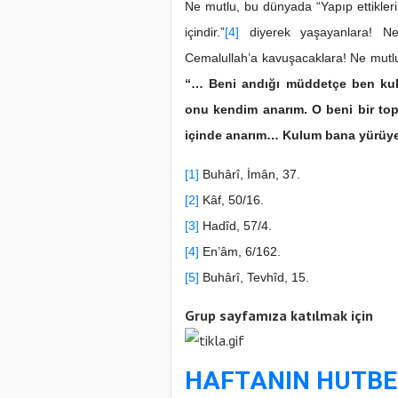
Ne mutlu, bu dünyada “Yapıp ettikle
içindir.”
[4]
diyerek yaşayanlara! Ne 
Cemalullah’a kavuşacaklara! Ne mutlu
“… Beni andığı müddetçe ben kul
onu kendim anarım. O beni bir topl
içinde anarım… Kulum bana yü­rüyer
[1]
Buhârî, İmân, 37.
[2]
Kâf, 50/16.
[3]
Hadîd, 57/4.
[4]
En’âm, 6/162.
[5]
Buhârî, Tevhîd, 15.
Grup sayfamıza katılmak için
HAFTANIN HUTBE