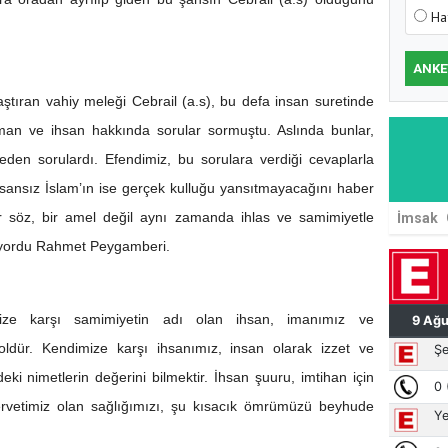
Ha
ANKE
aştıran vahiy meleği Cebrail (a.s), bu defa insan suretinde
iman ve ihsan hakkında sorular sormuştu. Aslında bunlar,
eden sorulardı. Efendimiz, bu sorulara verdiği cevaplarla
sansız İslam’ın ise gerçek kulluğu yansıtmayacağını haber
ir söz, bir amel değil aynı zamanda ihlas ve samimiyetle
İmsak
diyordu Rahmet Peygamberi.
mize karşı samimiyetin adı olan ihsan, imanımız ve
troldür. Kendimize karşı ihsanımız, insan olarak izzet ve
eki nimetlerin değerini bilmektir. İhsan şuuru, imtihan için
ervetimiz olan sağlığımızı, şu kısacık ömrümüzü beyhude