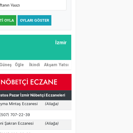
ftanın Vaazı
TI OYLA
OYLARI GÖSTER
İzmir
Güneş
Öğle
İkindi
Akşam
Yatsı