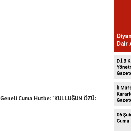
Diyan
Dair 
Gaze
D.İ.B K
Yönet
Gazet
İl Müf
Kararl
e Geneli Cuma Hutbe: "KULLUĞUN ÖZÜ:
Gazet
06 Şub
Cuma 