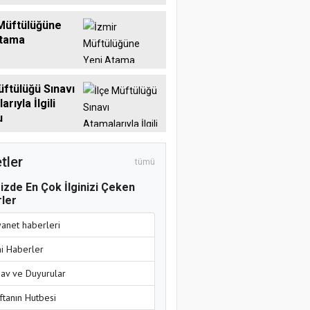
Müftülüğüne
Atama
üftülüğü Sınavı
rıyla İlgili
u
tler
tümü
izde En Çok İlginizi Çeken
ler
yanet haberleri
ni Haberler
nav ve Duyurular
ftanın Hutbesi