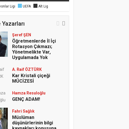
onlar Ligi
UEFA
Alt Lig
 Yazarları
Şeref ŞEN
Öğretmenlerde İl İçi
Rotasyon Çıkmazı;
Yönetmelikte Var,
Uygulamada Yok
A. Raif ÖZTÜRK
Kar Kristali çiçeği
MÛCİZESİ
Hamza Resuloğlu
GENÇ ADAM!
Fahri Sağlık
Müslüman
düşünürlerinin bilgi
kaynakları konusuna