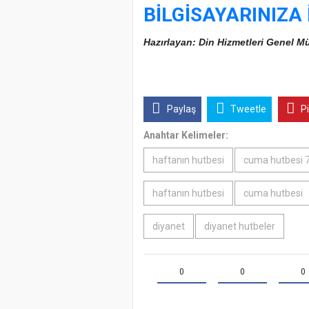
BİLGİSAYARINIZA 
Hazırlayan: Din Hizmetleri Genel 
Paylaş
Tweetle
P
Anahtar Kelimeler:
haftanın hutbesi
cuma hutbesi 7
haftanın hutbesi
cuma hutbesi
diyanet
diyanet hutbeler
0
0
0