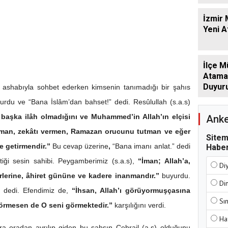
İzmir 
Yeni 
İlçe M
Atamala
Duyur
z, ashabıyla sohbet ederken kimsenin tanımadığı bir şahıs
turdu ve “Bana İslâm’dan bahset!” dedi. Resûlullah (s.a.s)
 başka ilâh olmadığını ve Muhammed’in Allah’ın elçisi
Anke
man, zekâtı vermen, Ramazan orucunu tutman ve eğer
Sitem
e getirmendir.”
Bu cevap üzerine
,
“Bana imanı anlat.” dedi
Haber
tiği sesin sahibi. Peygamberimiz (s.a.s),
“İman; Allah’a,
Di
erlerine, âhiret gününe ve kadere inanmandır.”
buyurdu.
Di
” dedi. Efendimiz de,
“İhsan, Allah’ı görüyormuşçasına
Sı
örmesen de O seni görmektedir.”
karşılığını verdi.
Ha
nra oradan ayrılıp giden bu şahsın Cebrail (a.s) olduğunu