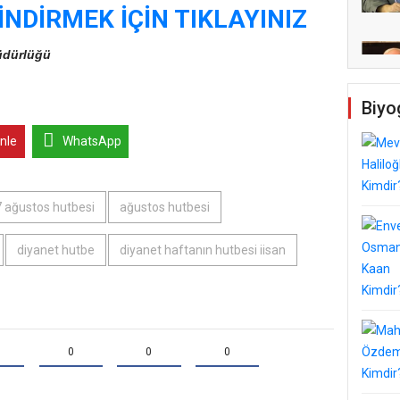
İNDİRMEK İÇİN TIKLAYINIZ
Müdürlüğü
Biyo
inle
WhatsApp
 ağustos hutbesi
ağustos hutbesi
diyanet hutbe
diyanet haftanın hutbesi iisan
0
0
0