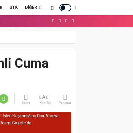
R
STK
DIĞER
ihli Cuma
A
Yazdır
Yazı Tipi
Yorumlar