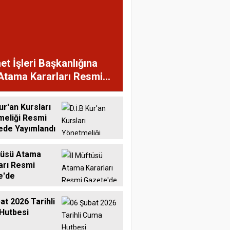
et İşleri Başkanlığına
Atama Kararları Resmi
te'de
ur'an Kursları
meliği Resmi
ede Yayımlandı
tüsü Atama
arı Resmi
e'de
at 2026 Tarihli
Hutbesi