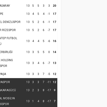
ASARAY
13
5
5
3
3
20
PE
13
4
5
4
-1
17
EL DENİZLİSPOR
13
5
2
6
-1
17
R RİZESPOR
13
5
2
6
-7
17
NTEP FUTBOL
13
4
4
5
-6
16
Ü
RBİRLİĞİ
13
3
5
5
0
14
K HOLDİNG
13
3
4
6
-7
13
SPOR
PAŞA
13
3
3
7
-5
12
YASPOR
13
3
3
7
-11
12
NKARAGÜCÜ
13
2
3
8
-17
9
AL MOBİLYA
13
1
4
8
-17
7
RİSPOR