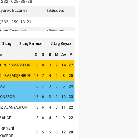
1.Lig
2.Lig Kırmızı
2.Lig Beyaz
ar
O
G
B
M
Av
P
 GRUP SİVASSPOR
13
8
3
2
14
27
OL BAŞAKŞEHİR FK
13
7
4
2
8
25
TAŞ
13
7
3
3
5
24
ZONSPOR
13
6
5
2
10
23
İZ ALANYASPOR
13
6
4
3
11
22
BAHÇE
13
6
4
3
9
22
RK YENİ
13
5
5
3
12
20
YASPOR