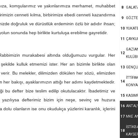
mıza, komşularımız ve yakınlarımıza merhamet, muhabbet
8
GALAT
irimizin cenneti kılma, birbirimize ebedi cenneti kazandırma
9
GÖZTE
imizde doğruluk ve dürüstlük erdeminin özlü bir adıdır ihsan;
10
YUKAT
lun sonunda hep birlikte kurtuluşa erebilme gayretidir.
11
ÇAYKU
GAZİA
12
Rabbimizin murakabesi altında olduğumuzu vurgular. Her
KULÜB
r şekilde kulluk etmemizi ister. Her an bizimle birlikte olan
13
GENÇLE
verir. Bu melekler, dilimizden dökülen her sözü, elimizden
İTTİFA
14
 her bakışı, ayaklarımızın attığı her adımı kaydetmektedir.
KONYA
ği bu defter bize teslim edilip okutulacaktır. İbadetimiz ve
15
KASIM
 yazılıysa defterimiz bizim için neşe, sevinç ve huzura
16
ANTAL
la dolu olanların ise onu okudukça yüzlerini karanlık, içlerini
17
MKE A
İSTİKB
18
KAYSE