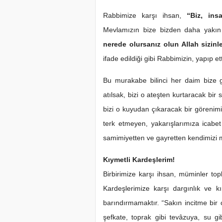
Rabbimize karşı ihsan,
“Biz, ins
Mevlamızın bize bizden daha yakın
nerede olursanız olun Allah sizinl
ifade edildiği gibi Rabbimizin, yapıp e
Bu murakabe bilinci her daim bize güç
atılsak, bizi o ateşten kurtaracak bir
bizi o kuyudan çıkaracak bir görenimiz 
terk etmeyen, yakarışlarımıza icabet
samimiyetten ve gayretten kendimizi
Kıymetli Kardeşlerim!
Birbirimize karşı ihsan, müminler top
Kardeşlerimize karşı dargınlık ve k
barındırmamaktır. “Sakın incitme bir 
şefkate, toprak gibi tevâzuya, su g