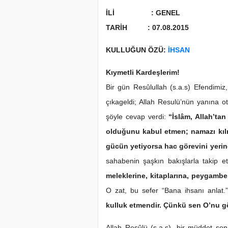
İLİ : GENEL
TARİH : 07.08.2015
KULLUĞUN ÖZÜ:
İHSAN
Kıymetli Kardeşlerim!
Bir gün Resûlullah (s.a.s) Efendimi
çıkageldi; Allah Resulü’nün yanına o
şöyle cevap verdi:
“İslâm, Allah’tan
olduğunu kabul etmen; namazı kıl
gücün yetiyorsa hac görevini yerin
sahabenin şaşkın bakışlarla takip et
meleklerine, kitaplarına, peygamb
O zat, bu sefer “Bana ihsanı anlat.
kulluk etmendir. Çünkü sen O’nu g
Allah Resûlü (s.a.s), bir müddet so