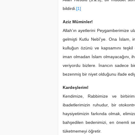
bildirdi.
[1]
Aziz Müminler!
Allah’ın ayetlerini Peygamberimize ul
gelmişti Kutlu Nebî’ye. Ona İslam, 
kulluğun özünü ve kapsamını teşkil 
iman olmadan İslam olmayacağını, ih
veriyordu bizlere. İnancın sadece b
bezenmiş bir niyet olduğunu ifade e
Kardeşlerim!
Kendimize, Rabbimize ve birbiri
ibadetlerimizin ruhudur, bir otokon
haysiyetimizin farkında olmak, elimizd
bahşedilen bedenimizi, en önemli s
tüketmemeyi öğretir.