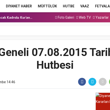
a Hutbesi
DİYANET HABER
MÜFTÜLÜK
HUTBE
VAAZ
FETVALA
 Hutbesi
cak Kadrolu Kur’an...
Foto Galeri
Web TV
Yazarlar
ınavı (Sözlü) So...
a Hutbesi
a Hutbesi
 Hutbesi
Geneli 07.08.2015 Tar
Hutbesi
mbe 14:46