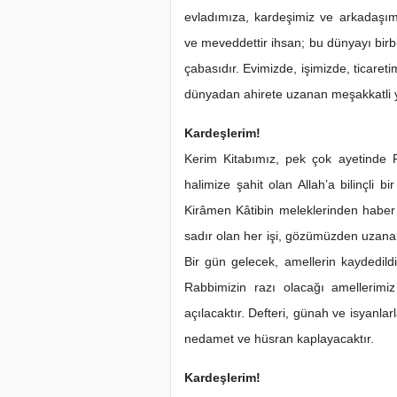
evladımıza, kardeşimiz ve arkadaşı
ve meveddettir ihsan; bu dünyayı birb
çabasıdır. Evimizde, işimizde, ticaret
dünyadan ahirete uzanan meşakkatli yo
Kardeşlerim!
Kerim Kitabımız, pek çok ayetinde 
halimize şahit olan Allah’a bilinçli bi
Kirâmen Kâtibin meleklerinden haber 
sadır olan her işi, gözümüzden uzanan
Bir gün gelecek, amellerin kaydedildi
Rabbimizin razı olacağı amellerimiz
açılacaktır. Defteri, günah ve isyanlar
nedamet ve hüsran kaplayacaktır.
Kardeşlerim!