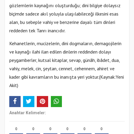
gözlemlerin kaynağını oluşturduğu; dini bilgiye dolaysız
biçimde sadece akıl yoluyla ulaşılabileceği ilkesini esas
alan, bu sebeple vahiy ve benzerine dayalı tüm dinleri
reddeden tek Tanrı inancıdır.
Kehanetlerin, mucizelerin, dini dogmaların, demagojilerin
ve kaynağı ilahi ilan edilen dinlerin reddinden dolayı
peygamberler, kutsal kitaplar, sevap, günâh, ibâdet, dua,
vahiy, melek, cin, şeytan, cennet, cehennem, ahiret ve
kader gibi kavramların bu inanışta yeri yoktur.(Kaynak:Yeni
Akit)
Anahtar Kelimeler:
0
0
0
0
0
0