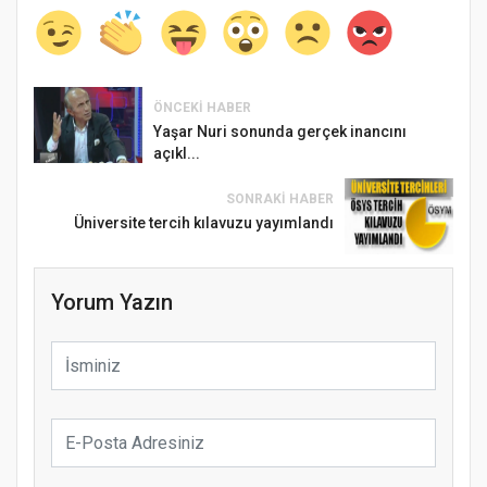
ÖNCEKI HABER
Yaşar Nuri sonunda gerçek inancını
açıkl...
SONRAKI HABER
Üniversite tercih kılavuzu yayımlandı
Yorum Yazın
Samsun Atakum’da Ayasofya Camii
Etkinliği