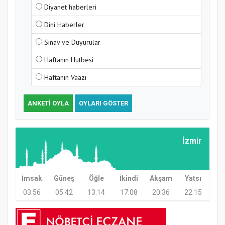
Diyanet haberleri
Dini Haberler
Sınav ve Duyurular
Haftanın Hutbesi
Haftanın Vaazı
ANKETI OYLA
OYLARI GÖSTER
Samsun Atakum’da Ayasofya Camii
Etkinliği
İzmir
İmsak
Güneş
Öğle
İkindi
Akşam
Yatsı
03:56
05:42
13:14
17:08
20:36
22:15