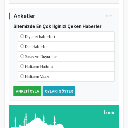
Anketler
tümü
Sitemizde En Çok İlginizi Çeken Haberler
Diyanet haberleri
Hz. Peygamber ve Gençlik Konferansı
Dini Haberler
Sınav ve Duyurular
Haftanın Hutbesi
Haftanın Vaazı
ANKETI OYLA
OYLARI GÖSTER
Samsun Atakum’da Yaz Kur’an Kursu
İzmir
Kapanış Programı