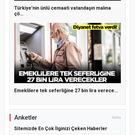
Türkiye'nin ünlü cemaati vatandaşın malına
çö...
Hz. Peygamber ve Gençlik Konferansı
Emeklilere tek seferliğine 27 bin lira verece...
Anketler
tümü
Samsun Atakum’da Yaz Kur’an Kursu
Sitemizde En Çok İlginizi Çeken Haberler
Kapanış Programı