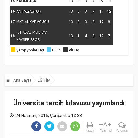
15
KASIMPAŞA
13
3
3
7
-5
12
16
ANTALYASPOR
13
3
3
7
-11
12
17
MKE ANKARAGÜCÜ
13
2
3
8
-17
9
İSTİKBAL MOBİLYA
18
13
1
4
8
-17
7
KAYSERİSPOR
Şampiyonlar Ligi
UEFA
Alt Lig
Ana Sayfa
EĞİTİM
Üniversite tercih kılavuzu yayımlandı
24 Haziran, 2015, Çarşamba 13:38
A
Yazdır
Yazı Tipi
Yorumlar