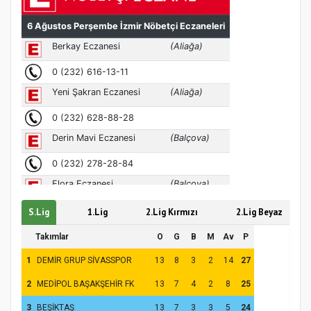
Türkiye’de insanlar dinle bağlarını
koparıyor mu?
S.Lig
1.Lig
2.Lig Kırmızı
2.Lig Beyaz
Takımlar
O
G
B
M
Av
P
1
DEMİR GRUP SİVASSPOR
13
8
3
2
14
27
2
MEDİPOL BAŞAKŞEHİR FK
13
7
4
2
8
25
3
BEŞİKTAŞ
13
7
3
3
5
24