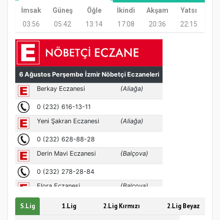
İmsak
Güneş
Öğle
İkindi
Akşam
Yatsı
03:56
05:42
13:14
17:08
20:36
22:15
Samsun Atakum’da Ayasofya Camii
Etkinliği
S.Lig
1.Lig
2.Lig Kırmızı
2.Lig Beyaz