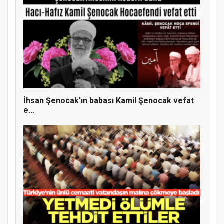
İhsan Şenocak'ın babası Kamil Şenocak vefat
e...
MÜFTÜ ABULSELAM ÖZDERE’YE ZİYARET