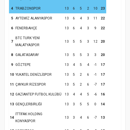
4
TRABZONSPOR
13
6
5
2
10
23
5
AYTEMİZ ALANYASPOR
13
6
4
3
11
22
6
FENERBAHÇE
13
6
4
3
9
22
BTC TURK YENİ
7
13
5
5
3
12
20
MALATYASPOR
8
GALATASARAY
13
5
5
3
3
20
9
GÖZTEPE
13
4
5
4
-1
17
10
YUKATEL DENİZLİSPOR
13
5
2
6
-1
17
11
ÇAYKUR RİZESPOR
13
5
2
6
-7
17
12
GAZİANTEP FUTBOL KULÜBÜ
13
4
4
5
-6
16
13
GENÇLERBİRLİĞİ
13
3
5
5
0
14
İTTİFAK HOLDİNG
14
13
3
4
6
-7
13
KONYASPOR