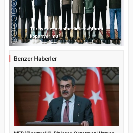
5
6
7
8
Türkiye’de insanlar dinle bağlarını
9
koparıyor mu?
10
Benzer Haberler
Samsun Atakum’da 15 Temmuz Programı