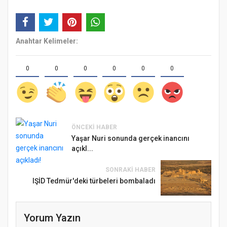
Anahtar Kelimeler:
0
0
0
0
0
0
ÖNCEKI HABER
Yaşar Nuri sonunda gerçek inancını
açıkl...
SONRAKI HABER
IŞİD Tedmür'deki türbeleri bombaladı
Yorum Yazın