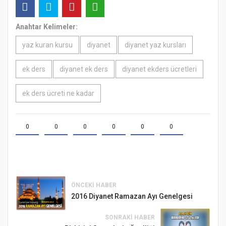
Anahtar Kelimeler:
yaz kuran kursu
diyanet
diyanet yaz kursları
ek ders
diyanet ek ders
diyanet ekders ücretleri
ek ders ücreti ne kadar
0
0
0
0
0
0
ÖNCEKI HABER
2016 Diyanet Ramazan Ayı Genelgesi
SONRAKI HABER