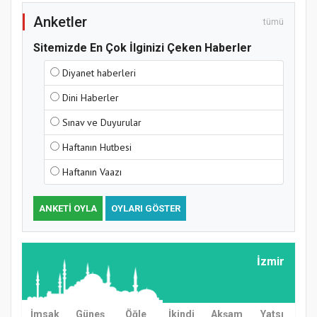
Anketler
tümü
Sitemizde En Çok İlginizi Çeken Haberler
Diyanet haberleri
Dini Haberler
Sınav ve Duyurular
Haftanın Hutbesi
Haftanın Vaazı
ANKETI OYLA
OYLARI GÖSTER
İzmir
İmsak
Güneş
Öğle
İkindi
Akşam
Yatsı