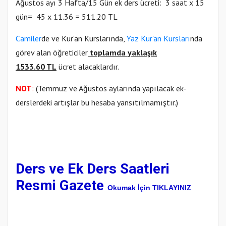
Ağustos ayı 3 Hafta/15 Gün ek ders ücreti: 3 saat x 15
gün= 45 x 11.36 = 511.20 TL
Camiler
de ve Kur'an Kurslarında,
Yaz Kur'an Kursları
nda
görev alan öğreticiler
toplamda yaklaşık
1533.60 TL
ücret alacaklardır.
NOT
:
(Temmuz ve Ağustos aylarında yapılacak ek-
derslerdeki artışlar bu hesaba yansıtılmamıştır.)
Ders ve Ek Ders Saatleri
Resmi Gazete
Okumak İçin TIKLAYINIZ