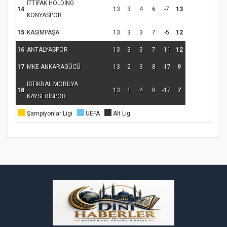
İTTİFAK HOLDİNG
14
13
3
4
6
-7
13
Samsun Atakum’da Ayasofya Camii
KONYASPOR
Etkinliği
Türkiye’de insanlar dinle bağlarını
15
KASIMPAŞA
13
3
3
7
-5
12
koparıyor mu?
16
ANTALYASPOR
13
3
3
7
-11
12
17
MKE ANKARAGÜCÜ
13
2
3
8
-17
9
İSTİKBAL MOBİLYA
18
13
1
4
8
-17
7
KAYSERİSPOR
Şampiyonlar Ligi
UEFA
Alt Lig