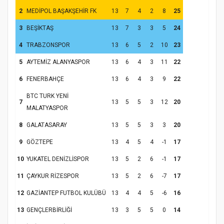
2
MEDİPOL BAŞAKŞEHİR FK
13
7
4
2
8
25
3
BEŞİKTAŞ
13
7
3
3
5
24
4
TRABZONSPOR
13
6
5
2
10
23
5
AYTEMİZ ALANYASPOR
13
6
4
3
11
22
6
FENERBAHÇE
13
6
4
3
9
22
BTC TURK YENİ
7
13
5
5
3
12
20
MALATYASPOR
Samsun Atakum’da Yaz Kur’an Kursu
Kapanış Programı
8
GALATASARAY
13
5
5
3
3
20
9
GÖZTEPE
13
4
5
4
-1
17
10
YUKATEL DENİZLİSPOR
13
5
2
6
-1
17
11
ÇAYKUR RİZESPOR
13
5
2
6
-7
17
12
GAZİANTEP FUTBOL KULÜBÜ
13
4
4
5
-6
16
13
GENÇLERBİRLİĞİ
13
3
5
5
0
14