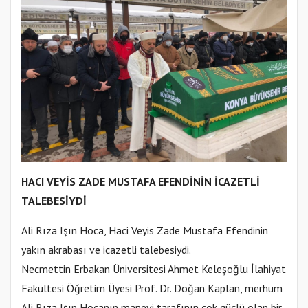
HACI VEYİS ZADE MUSTAFA EFENDİNİN İCAZETLİ
TALEBESİYDİ
Ali Rıza Işın Hoca, Haci Veyis Zade Mustafa Efendinin
yakın akrabası ve icazetli talebesiydi.
Necmettin Erbakan Üniversitesi Ahmet Keleşoğlu İlahiyat
Fakültesi Öğretim Üyesi Prof. Dr. Doğan Kaplan, merhum
Ali Rıza Işın Hocanın manevi tarafının çok güçlü olan bir