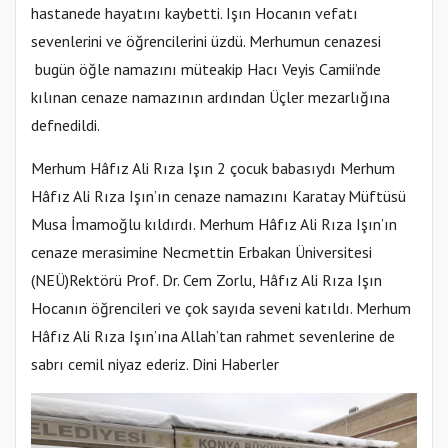
hastanede hayatını kaybetti. Işın Hocanın vefatı
sevenlerini ve öğrencilerini üzdü. Merhumun cenazesi
bugün öğle namazını müteakip Hacı Veyis Camii’nde
kılınan cenaze namazının ardından Üçler mezarlığına
defnedildi.
Merhum Hâfız Ali Rıza Işın 2 çocuk babasıydı Merhum
Hâfız Ali Rıza Işın’ın cenaze namazını Karatay Müftüsü
Musa İmamoğlu kıldırdı. Merhum Hâfız Ali Rıza Işın’ın
cenaze merasimine Necmettin Erbakan Üniversitesi
(NEÜ)Rektörü Prof. Dr. Cem Zorlu, Hâfız Ali Rıza Işın
Hocanın öğrencileri ve çok sayıda seveni katıldı. Merhum
Hâfız Ali Rıza Işın’ına Allah’tan rahmet sevenlerine de
sabrı cemil niyaz ederiz. Dini Haberler