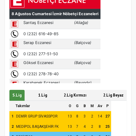
MÜFTÜ ABULSELAM ÖZDERE’YE ZİYARET
Hz. Peygamber ve Gençlik Konferansı
S.Lig
1.Lig
2.Lig Kırmızı
2.Lig Beyaz
Takımlar
O
G
B
M
Av
P
1
DEMİR GRUP SİVASSPOR
13
8
3
2
14
27
2
MEDİPOL BAŞAKŞEHİR FK
13
7
4
2
8
25