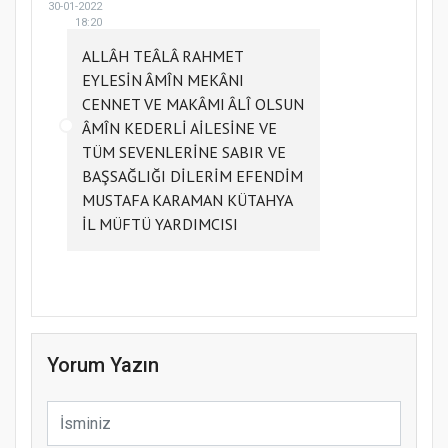
30-01-2022
18:20
ALLÂH TEÂLÂ RAHMET
EYLESİN ÂMÎN MEKÂNI
CENNET VE MAKÂMI ÂLÎ OLSUN
ÂMÎN KEDERLİ AİLESİNE VE
TÜM SEVENLERİNE SABIR VE
BAŞSAĞLIĞI DİLERİM EFENDİM
MUSTAFA KARAMAN KÜTAHYA
İL MÜFTÜ YARDIMCISI
Yorum Yazın
Samsun Atakum’da Ayasofya Camii
Etkinliği
Türkiye’de insanlar dinle bağlarını