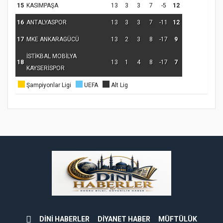
15
KASIMPAŞA
13
3
3
7
-5
12
16
ANTALYASPOR
13
3
3
7
-11
12
17
MKE ANKARAGÜCÜ
13
2
3
8
-17
9
İSTİKBAL MOBİLYA
18
13
1
4
8
-17
7
KAYSERİSPOR
Şampiyonlar Ligi
UEFA
Alt Lig
DİNİ HABERLER
DİYANET HABER
MÜFTÜLÜK