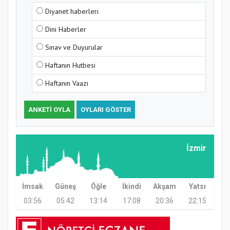
Diyanet haberleri
Dini Haberler
Sınav ve Duyurular
Haftanın Hutbesi
Haftanın Vaazı
ANKETI OYLA
OYLARI GÖSTER
İzmir
İmsak
Güneş
Öğle
İkindi
Akşam
Yatsı
03:56
05:42
13:14
17:08
20:36
22:15