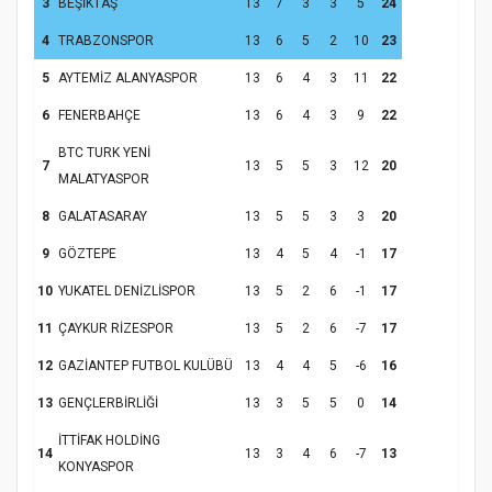
3
BEŞİKTAŞ
13
7
3
3
5
24
4
TRABZONSPOR
13
6
5
2
10
23
Samsun Atakum’da Yaz Kur’an Kursu
5
AYTEMİZ ALANYASPOR
13
6
4
3
11
22
Kapanış Programı
6
FENERBAHÇE
13
6
4
3
9
22
BTC TURK YENİ
7
13
5
5
3
12
20
MALATYASPOR
8
GALATASARAY
13
5
5
3
3
20
9
GÖZTEPE
13
4
5
4
-1
17
10
YUKATEL DENİZLİSPOR
13
5
2
6
-1
17
11
ÇAYKUR RİZESPOR
13
5
2
6
-7
17
Samsun Atakum’da Ayasofya Camii
12
GAZİANTEP FUTBOL KULÜBÜ
13
4
4
5
-6
16
Etkinliği
Türkiye’de insanlar dinle bağlarını
koparıyor mu?
13
GENÇLERBİRLİĞİ
13
3
5
5
0
14
İTTİFAK HOLDİNG
14
13
3
4
6
-7
13
KONYASPOR