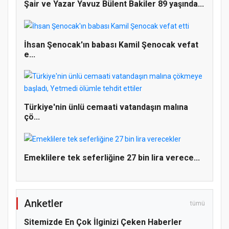
Şair ve Yazar Yavuz Bülent Bakiler 89 yaşında...
İhsan Şenocak'ın babası Kamil Şenocak vefat
Doğanyol'da Temel Dini Bilgiler Sınavı
e...
Gerçekleştirildi
Türkiye'nin ünlü cemaati vatandaşın malına
çö...
Emeklilere tek seferliğine 27 bin lira verece...
Anketler
tümü
Sitemizde En Çok İlginizi Çeken Haberler