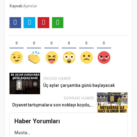
Kaynak:
Ajanslar
0
0
0
0
0
0
ÖNCEKI HABER
Üç aylar çarşamba günü başlayacak
SONRAKI HABER
Diyanet tartışmalara son noktayı koydu,...
Haber Yorumları
Mustafa KARAMAN