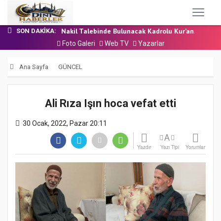
24 Temmuz 2026 - Cuma Hutbesi
7 Ağustos 2026 - Cuma Hutbesi
Nakil Talebinde Bulunacak Kadrolu Kur’an...
SON DAKIKA:
Aşçı Alımı (Kurum İçi) Sınavı (Sözlü) So...
Foto Galeri
Web TV
Yazarlar
31 Temmuz 2026 - Cuma Hutbesi
24 Temmuz 2026 - Cuma Hutbesi
Ana Sayfa
GÜNCEL
7 Ağustos 2026 - Cuma Hutbesi
Ali Rıza Işın hoca vefat etti
30 Ocak, 2022, Pazar 20:11
A
Yazdır
Yazı Tipi
Yorumlar