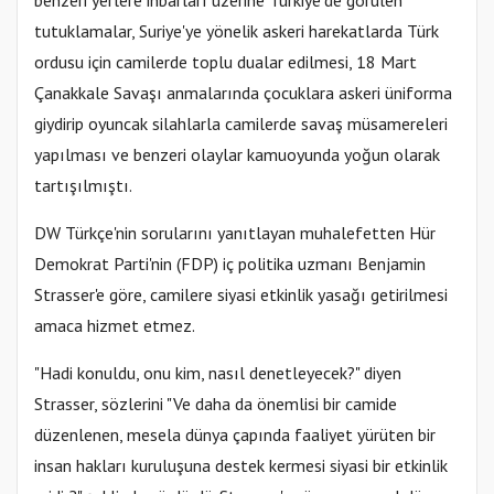
benzeri yerlere ihbarları üzerine Türkiye'de görülen
tutuklamalar, Suriye'ye yönelik askeri harekatlarda Türk
ordusu için camilerde toplu dualar edilmesi, 18 Mart
Çanakkale Savaşı anmalarında çocuklara askeri üniforma
giydirip oyuncak silahlarla camilerde savaş müsamereleri
yapılması ve benzeri olaylar kamuoyunda yoğun olarak
tartışılmıştı.
DW Türkçe'nin sorularını yanıtlayan muhalefetten Hür
Demokrat Parti'nin (FDP) iç politika uzmanı Benjamin
Strasser'e göre, camilere siyasi etkinlik yasağı getirilmesi
amaca hizmet etmez.
"Hadi konuldu, onu kim, nasıl denetleyecek?" diyen
Strasser, sözlerini "Ve daha da önemlisi bir camide
düzenlenen, mesela dünya çapında faaliyet yürüten bir
insan hakları kuruluşuna destek kermesi siyasi bir etkinlik