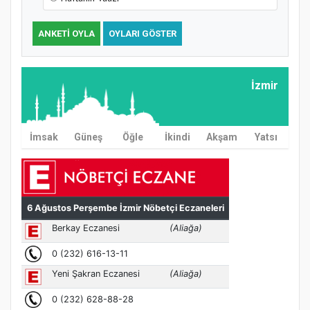
ANKETI OYLA
OYLARI GÖSTER
İzmir
İmsak
Güneş
Öğle
İkindi
Akşam
Yatsı
MÜFTÜ ABULSELAM ÖZDERE’YE ZİYARET