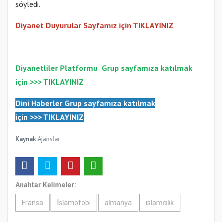
söyledi.
Diyanet Duyurular Sayfamız için TIKLAYINIZ
Diyanetliler Platformu
Gr
up sayfamıza katılmak
için >>>
TIKLAYINIZ
Dini Haberler Gr
up sayfamıza katılmak
için
>>>
TIKLAYINIZ
Kaynak:
Ajanslar
Anahtar Kelimeler:
Fransa
İslamofobi
almanya
islamcılık