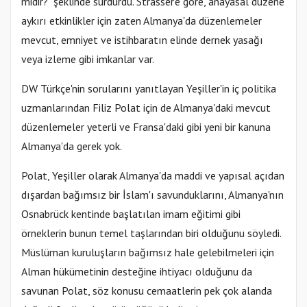
midir?" şeklinde sürdürdü. Strasser'e göre, anayasal düzene
aykırı etkinlikler için zaten Almanya'da düzenlemeler
mevcut, emniyet ve istihbaratın elinde dernek yasağı
veya izleme gibi imkanlar var.
DW Türkçe'nin sorularını yanıtlayan Yeşiller'in iç politika
uzmanlarından Filiz Polat için de Almanya'daki mevcut
düzenlemeler yeterli ve Fransa'daki gibi yeni bir kanuna
Almanya'da gerek yok.
Polat, Yeşiller olarak Almanya'da maddi ve yapısal açıdan
dışardan bağımsız bir İslam'ı savunduklarını, Almanya'nın
Osnabrück kentinde başlatılan imam eğitimi gibi
örneklerin bunun temel taşlarından biri olduğunu söyledi.
Müslüman kuruluşların bağımsız hale gelebilmeleri için
Alman hükümetinin desteğine ihtiyacı olduğunu da
savunan Polat, söz konusu cemaatlerin pek çok alanda