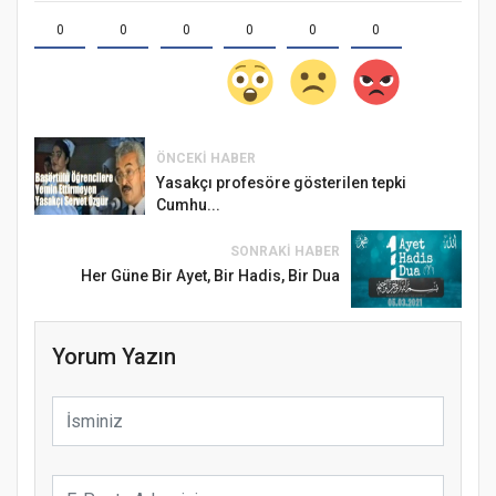
0
0
0
0
0
0
ÖNCEKI HABER
Yasakçı profesöre gösterilen tepki
Cumhu...
SONRAKI HABER
Her Güne Bir Ayet, Bir Hadis, Bir Dua
Yorum Yazın
Samsun Atakum’da Ayasofya Camii
Etkinliği
Türkiye’de insanlar dinle bağlarını
koparıyor mu?