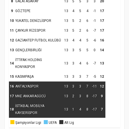
8
GALATASARAY
13
5
5
3
3
20
Samsun Atakum’da Yaz Kur’an Kursu
Kapanış Programı
9
GÖZTEPE
13
4
5
4
-1
17
10
YUKATEL DENİZLİSPOR
13
5
2
6
-1
17
11
ÇAYKUR RİZESPOR
13
5
2
6
-7
17
12
GAZİANTEP FUTBOL KULÜBÜ
13
4
4
5
-6
16
13
GENÇLERBİRLİĞİ
13
3
5
5
0
14
İTTİFAK HOLDİNG
14
13
3
4
6
-7
13
KONYASPOR
15
KASIMPAŞA
13
3
3
7
-5
12
Samsun Atakum’da Ayasofya Camii
Etkinliği
Türkiye’de insanlar dinle bağlarını
16
ANTALYASPOR
13
3
3
7
-11
12
koparıyor mu?
17
MKE ANKARAGÜCÜ
13
2
3
8
-17
9
İSTİKBAL MOBİLYA
18
13
1
4
8
-17
7
KAYSERİSPOR
Şampiyonlar Ligi
UEFA
Alt Lig