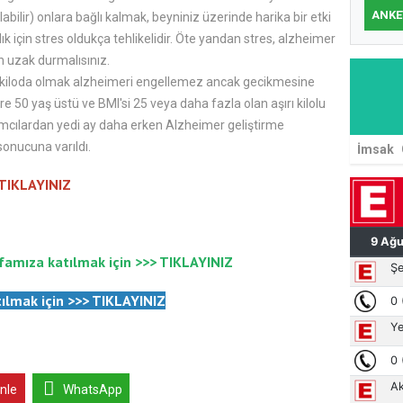
ANKE
bilir) onlara bağlı kalmak, beyniniz üzerinde harika bir etki
ğlık için stres oldukça tehlikelidir. Öte yandan stres, alzheimer
zak durmalısınız.​​​​​​​
bir kiloda olmak alzheimeri engellemez ancak gecikmesine
re 50 yaş üstü ve BMI'si 25 veya daha fazla olan aşırı kilolu
atılımcılardan yedi ay daha erken Alzheimer geliştirme
sonucuna varıldı.
İmsak
 TIKLAYINIZ
famıza katılmak için >>>
TIKLAYINIZ
ılmak için
>>>
TIKLAYINIZ
inle
WhatsApp