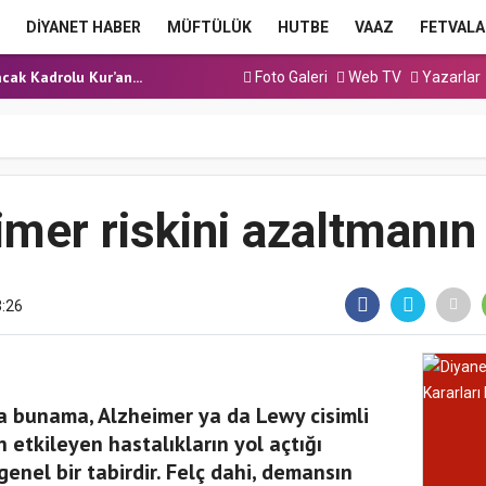
a Hutbesi
DİYANET HABER
MÜFTÜLÜK
HUTBE
VAAZ
FETVALA
 Hutbesi
cak Kadrolu Kur’an...
Foto Galeri
Web TV
Yazarlar
ınavı (Sözlü) So...
a Hutbesi
a Hutbesi
 Hutbesi
mer riskini azaltmanın
3:26
a bunama, Alzheimer ya da Lewy cisimli
etkileyen hastalıkların yol açtığı
enel bir tabirdir. Felç dahi, demansın