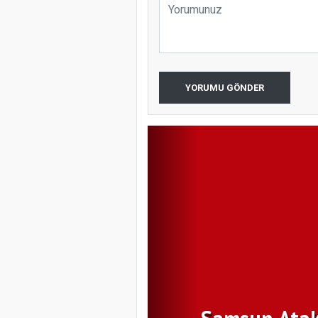
Samsun Ata
YORUMU GÖNDER
Programı