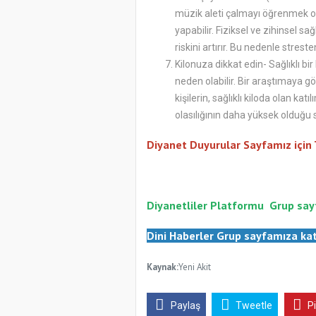
müzik aleti çalmayı öğrenmek ola
yapabilir. Fiziksel ve zihinsel sa
riskini artırır. Bu nedenle stresten u
Kilonuza dikkat edin- Sağlıklı 
neden olabilir. Bir araştımaya gö
kişilerin, sağlıklı kiloda olan k
olasılığının daha yüksek olduğu 
Diyanet Duyurular Sayfamız için
Diyanetliler Platformu
Gr
up say
Dini Haberler Gr
up sayfamıza kat
Kaynak:
Yeni Akit
Paylaş
Tweetle
P