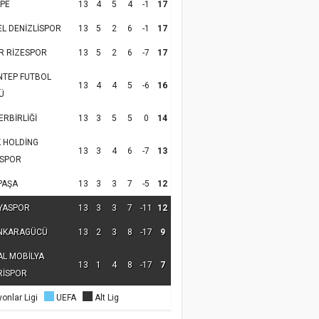
PE
13
4
5
4
-1
17
EL DENİZLİSPOR
13
5
2
6
-1
17
R RİZESPOR
13
5
2
6
-7
17
NTEP FUTBOL
13
4
4
5
-6
16
Ü
RBİRLİĞİ
13
3
5
5
0
14
K HOLDİNG
13
3
4
6
-7
13
SPOR
PAŞA
13
3
3
7
-5
12
YASPOR
13
3
3
7
-11
12
NKARAGÜCÜ
13
2
3
8
-17
9
AL MOBİLYA
13
1
4
8
-17
7
RİSPOR
onlar Ligi
UEFA
Alt Lig