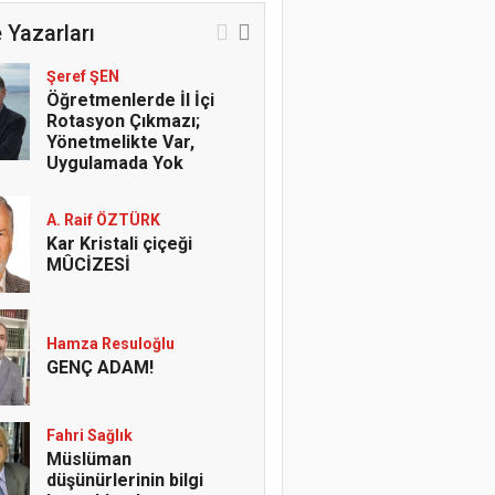
 Yazarları
Şeref ŞEN
Öğretmenlerde İl İçi
Rotasyon Çıkmazı;
Yönetmelikte Var,
Uygulamada Yok
A. Raif ÖZTÜRK
Kar Kristali çiçeği
MÛCİZESİ
Hamza Resuloğlu
GENÇ ADAM!
Fahri Sağlık
Müslüman
düşünürlerinin bilgi