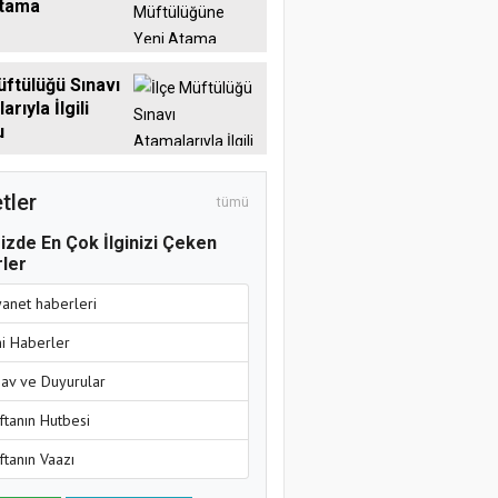
Atama
üftülüğü Sınavı
rıyla İlgili
u
tler
tümü
izde En Çok İlginizi Çeken
ler
yanet haberleri
ni Haberler
nav ve Duyurular
ftanın Hutbesi
ftanın Vaazı