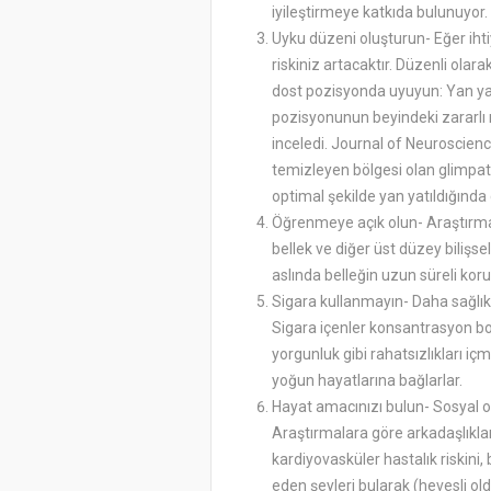
iyileştirmeye katkıda bulunuyor.
Uyku düzeni oluşturun- Eğer ih
riskiniz artacaktır. Düzenli ola
dost pozisyonda uyuyun: Yan ya
pozisyonunun beyindeki zararlı 
inceledi. Journal of Neuroscienc
temizleyen bölgesi olan glimpat
optimal şekilde yan yatıldığında çalış
Öğrenmeye açık olun- Araştırmacı
bellek ve diğer üst düzey bilişsel
aslında belleğin uzun süreli kor
Sigara kullanmayın- Daha sağlıklı
Sigara içenler konsantrasyon boz
yorgunluk gibi rahatsızlıkları iç
yoğun hayatlarına bağlarlar.
​​​​Hayat amacınızı bulun- Sosyal
Araştırmalara göre arkadaşlıklar
kardiyovasküler hastalık riskini,
eden şeyleri bularak (hevesli ol