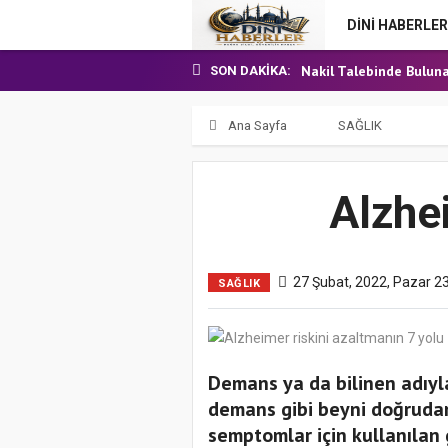
24 Temmuz 2026 - Cum
DİNİ HABERLER
7 Ağustos 2026 - Cuma
Nakil Talebinde Buluna
SON DAKIKA:
Aşçı Alımı (Kurum İçi) S
31 Temmuz 2026 - Cum
Ana Sayfa
SAĞLIK
24 Temmuz 2026 - Cum
7 Ağustos 2026 - Cuma
Alzhei
27 Şubat, 2022, Pazar 2
SAĞLIK
Demans ya da bilinen adıyl
demans gibi beyni doğrudan 
semptomlar için kullanılan g