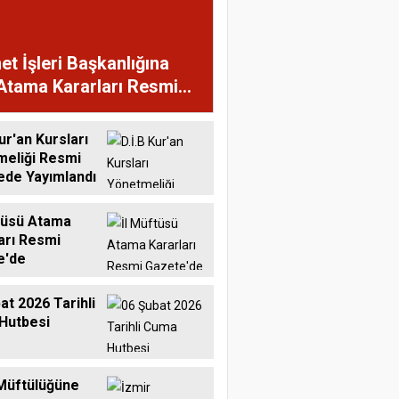
et İşleri Başkanlığına
Atama Kararları Resmi
te'de
ur'an Kursları
meliği Resmi
ede Yayımlandı
tüsü Atama
arı Resmi
e'de
at 2026 Tarihli
Hutbesi
Müftülüğüne