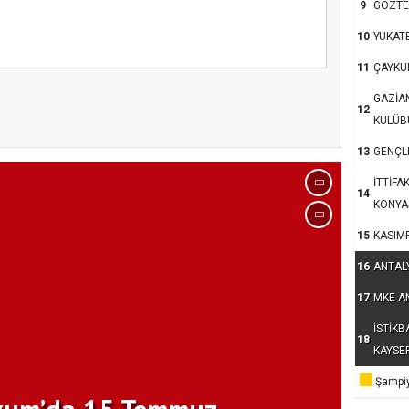
9
GÖZTE
10
YUKAT
11
ÇAYKU
GAZİA
kum’da 15 Temmuz
12
KULÜB
13
GENÇLE
İTTİFA
14
KONYA
15
KASIM
16
ANTAL
17
MKE A
İSTİKB
18
KAYSE
Şampiy