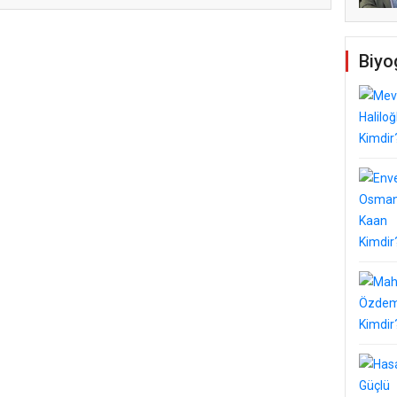
Biyo
Temel Dini Bilgiler Sınavı
ldi