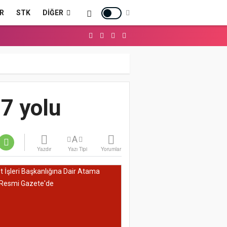
R
STK
DIĞER
 7 yolu
A
Yazdır
Yazı Tipi
Yorumlar