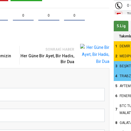
0
0
0
S.Lig
Takıml
1
DEMİR
SONRAKI HABER
um’da Ayasofya Camii
imizin
Her Güne Bir Ayet, Bir Hadis,
2
MEDİP
nsanlar dinle bağlarını
Bir Dua
3
BEŞİK
u?
4
TRAB
5
AYTEM
6
FENER
BTC TU
7
MALAT
8
GALAT