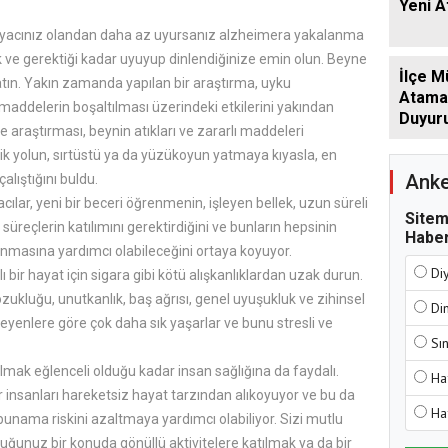
Yeni 
tiyacınız olandan daha az uyursanız alzheimera yakalanma
rak ve gerektiği kadar uyuyup dinlendiğinize emin olun. Beyne
İlçe M
tın. Yakın zamanda yapılan bir araştırma, uyku
Atamala
maddelerin boşaltılması üzerindeki etkilerini yakından
Duyur
e araştırması, beynin atıkları ve zararlı maddeleri
ik yolun, sırtüstü ya da yüzükoyun yatmaya kıyasla, en
Anke
tığını buldu.​​​​​​​
lar, yeni bir beceri öğrenmenin, işleyen bellek, uzun süreli
Sitem
 süreçlerin katılımını gerektirdiğini ve bunların hepsinin
Haber
unmasına yardımcı olabileceğini ortaya koyuyor.
Di
 bir hayat için sigara gibi kötü alışkanlıklardan uzak durun.
ukluğu, unutkanlık, baş ağrısı, genel uyuşukluk ve zihinsel
Di
meyenlere göre çok daha sık yaşarlar ve bunu stresli ve
Sı
 olmak eğlenceli olduğu kadar insan sağlığına da faydalı.
Ha
 insanları hareketsiz hayat tarzından alıkoyuyor ve bu da
Ha
 bunama riskini azaltmaya yardımcı olabiliyor. Sizi mutlu
duğunuz bir konuda gönüllü aktivitelere katılmak ya da bir