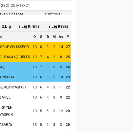
1.Lig
2.Lig Kırmızı
2.Lig Beyaz
ar
O
G
B
M
Av
P
 GRUP SİVASSPOR
13
8
3
2
14
27
OL BAŞAKŞEHİR FK
13
7
4
2
8
25
TAŞ
13
7
3
3
5
24
ZONSPOR
13
6
5
2
10
23
İZ ALANYASPOR
13
6
4
3
11
22
BAHÇE
13
6
4
3
9
22
RK YENİ
13
5
5
3
12
20
YASPOR
ASARAY
13
5
5
3
3
20