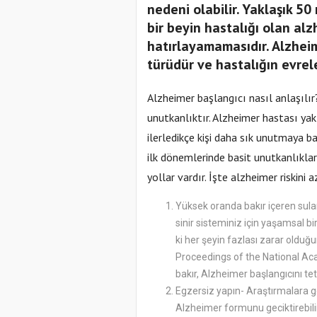
nedeni olabilir. Yaklaşık 50
bir beyin hastalığı olan alz
hatırlayamamasıdır. Alzhei
türüdür ve hastalığın evreler
Alzheimer başlangıcı nasıl anlaşılır
unutkanlıktır. Alzheimer hastası yakı
ilerledikçe kişi daha sık unutmaya ba
ilk dönemlerinde basit unutkanlıklar 
yollar vardır. İşte alzheimer riskini a
Yüksek oranda bakır içeren sula
sinir sisteminiz için yaşamsal 
ki her şeyin fazlası zarar olduğu
Proceedings of the National Ac
bakır, Alzheimer başlangıcını teti
Egzersiz yapın- Araştırmalara gö
Alzheimer formunu geciktirebilir