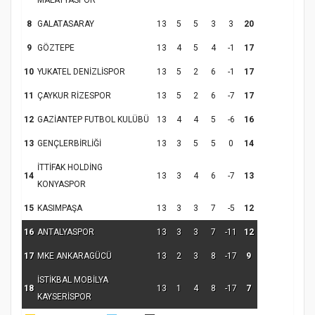
MALATYASPOR
Kapanış Programı
8
GALATASARAY
13
5
5
3
3
20
9
GÖZTEPE
13
4
5
4
-1
17
10
YUKATEL DENİZLİSPOR
13
5
2
6
-1
17
11
ÇAYKUR RİZESPOR
13
5
2
6
-7
17
12
GAZİANTEP FUTBOL KULÜBÜ
13
4
4
5
-6
16
13
GENÇLERBİRLİĞİ
13
3
5
5
0
14
İTTİFAK HOLDİNG
Samsun Atakum’da Ayasofya Camii
14
13
3
4
6
-7
13
KONYASPOR
Etkinliği
Türkiye’de insanlar dinle bağlarını
koparıyor mu?
15
KASIMPAŞA
13
3
3
7
-5
12
16
ANTALYASPOR
13
3
3
7
-11
12
17
MKE ANKARAGÜCÜ
13
2
3
8
-17
9
İSTİKBAL MOBİLYA
18
13
1
4
8
-17
7
KAYSERİSPOR