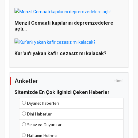
Doğanyol'da Temel Dini Bilgiler Sınavı
Gerçekleştirildi
Menzil Cemaati kapılarını depremzedelere
açtı...
Kur'an'ı yakan kafir cezasız mı kalacak?
Anketler
tümü
Sitemizde En Çok İlginizi Çeken Haberler
Diyanet haberleri
Dini Haberler
Sınav ve Duyurular
Haftanın Hutbesi