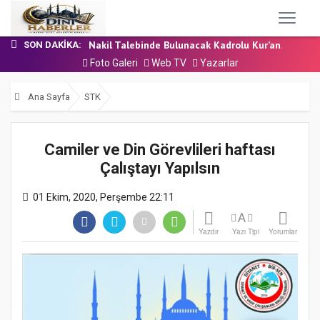
24 Temmuz 2026 - Cuma Hutbesi
7 Ağustos 2026 - Cuma Hutbesi
Nakil Talebinde Bulunacak Kadrolu Kur’an...
SON DAKIKA:
Aşçı Alımı (Kurum İçi) Sınavı (Sözlü) So...
Foto Galeri
Web TV
Yazarlar
31 Temmuz 2026 - Cuma Hutbesi
24 Temmuz 2026 - Cuma Hutbesi
Ana Sayfa
STK
7 Ağustos 2026 - Cuma Hutbesi
Camiler ve Din Görevlileri haftası
Çalıştayı Yapılsın
01 Ekim, 2020, Perşembe 22:11
A
Yazdır
Yazı Tipi
Yorumlar