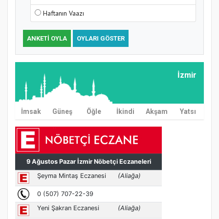
Haftanın Vaazı
ANKETI OYLA
OYLARI GÖSTER
İzmir
İmsak
Güneş
Öğle
İkindi
Akşam
Yatsı
MÜFTÜ ABULSELAM ÖZDERE’YE ZİYARET