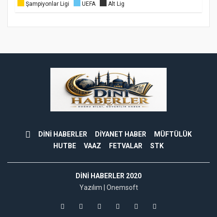
Şampiyonlar Ligi
UEFA
Alt Lig
DİNİ HABERLER
DİYANET HABER
MÜFTÜLÜK
HUTBE
VAAZ
FETVALAR
STK
DINI HABERLER 2020
Yazılım |
Onemsoft