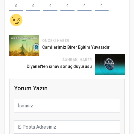
0
0
0
0
0
0
ÖNCEKI HABER
Camilerimiz Birer Eğitim Yuvasıdır
SONRAKI HABER
Diyanet'ten sınav sonuç duyurusu
Yorum Yazın
Samsun Atakum’da Ayasofya Camii
Etkinliği
Türkiye’de insanlar dinle bağlarını
koparıyor mu?