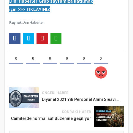
Dini Haberler Gr
up sayfamıza katılmak
için
>>>
TIKLAYINIZ
Kaynak:
Dini Haberler
0
0
0
0
0
0
ÖNCEKI HABER
Diyanet 2021 Yılı Personel Alımı Sınavı...
SONRAKI HABER
Camilerde normal saf düzenine geçiliyor