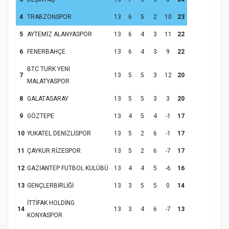
4
TRABZONSPOR
13
6
5
2
10
23
5
AYTEMİZ ALANYASPOR
13
6
4
3
11
22
6
FENERBAHÇE
13
6
4
3
9
22
BTC TURK YENİ
7
13
5
5
3
12
20
MALATYASPOR
Samsun Atakum’da Yaz Kur’an Kursu
Kapanış Programı
8
GALATASARAY
13
5
5
3
3
20
9
GÖZTEPE
13
4
5
4
-1
17
10
YUKATEL DENİZLİSPOR
13
5
2
6
-1
17
11
ÇAYKUR RİZESPOR
13
5
2
6
-7
17
12
GAZİANTEP FUTBOL KULÜBÜ
13
4
4
5
-6
16
13
GENÇLERBİRLİĞİ
13
3
5
5
0
14
İTTİFAK HOLDİNG
14
13
3
4
6
-7
13
KONYASPOR
Samsun Atakum’da Ayasofya Camii