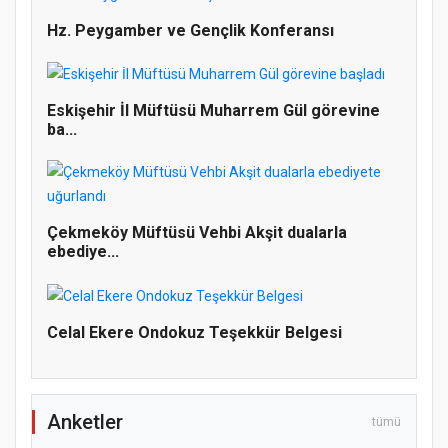
Hz. Peygamber ve Gençlik Konferansı
Eskişehir İl Müftüsü Muharrem Gül görevine
ba...
Doğanyol'da Temel Dini Bilgiler Sınavı
Çekmeköy Müftüsü Vehbi Akşit dualarla
Gerçekleştirildi
ebediye...
Celal Ekere Ondokuz Teşekkür Belgesi
Anketler
tümü