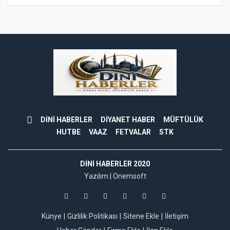
DİNİ HABERLER
DİYANET HABER
MÜFTÜLÜK
HUTBE
VAAZ
FETVALAR
STK
DINI HABERLER 2020
Yazılım |
Onemsoft
Künye
Gizlilik Politikası
Sitene Ekle
İletişim