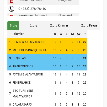
S.Lig
1.Lig
2.Lig Kırmızı
2.Lig Beyaz
Hz. Peygamber ve Gençlik Konferansı
Takımlar
O
G
B
M
Av
P
1
DEMİR GRUP SİVASSPOR
13
8
3
2
14
27
2
MEDİPOL BAŞAKŞEHİR FK
13
7
4
2
8
25
3
BEŞİKTAŞ
13
7
3
3
5
24
4
TRABZONSPOR
13
6
5
2
10
23
5
AYTEMİZ ALANYASPOR
13
6
4
3
11
22
6
FENERBAHÇE
13
6
4
3
9
22
Samsun Atakum’da Yaz Kur’an Kursu
BTC TURK YENİ
Kapanış Programı
7
13
5
5
3
12
20
MALATYASPOR
8
GALATASARAY
13
5
5
3
3
20