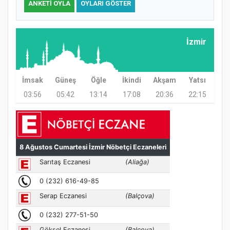
ANKETI OYLA
OYLARI GÖSTER
İzmir
İmsak
Güneş
Öğle
İkindi
Akşam
Yatsı
03:56
05:42
13:14
17:08
20:36
22:15
MÜFTÜ ABULSELAM ÖZDERE’YE ZİYARET