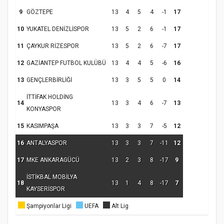
9
GÖZTEPE
13
4
5
4
-1
17
10
YUKATEL DENİZLİSPOR
13
5
2
6
-1
17
11
ÇAYKUR RİZESPOR
13
5
2
6
-7
17
12
GAZİANTEP FUTBOL KULÜBÜ
13
4
4
5
-6
16
13
GENÇLERBİRLİĞİ
13
3
5
5
0
14
Samsun Atakum’da Ayasofya Camii
İTTİFAK HOLDİNG
Etkinliği
Türkiye’de insanlar dinle bağlarını
14
13
3
4
6
-7
13
KONYASPOR
koparıyor mu?
15
KASIMPAŞA
13
3
3
7
-5
12
16
ANTALYASPOR
13
3
3
7
-11
12
17
MKE ANKARAGÜCÜ
13
2
3
8
-17
9
İSTİKBAL MOBİLYA
18
13
1
4
8
-17
7
KAYSERİSPOR
Şampiyonlar Ligi
UEFA
Alt Lig