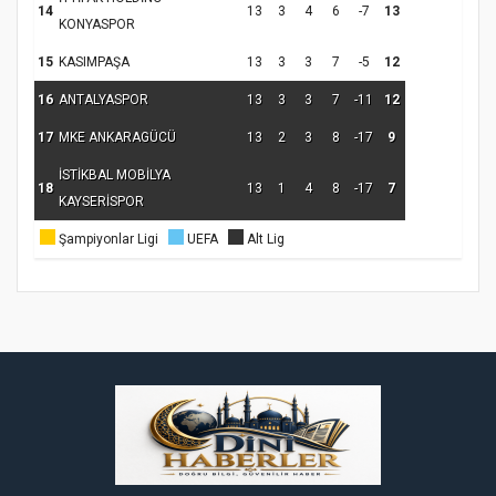
Etkinliği
Türkiye’de insanlar dinle bağlarını
14
13
3
4
6
-7
13
KONYASPOR
koparıyor mu?
15
KASIMPAŞA
13
3
3
7
-5
12
16
ANTALYASPOR
13
3
3
7
-11
12
17
MKE ANKARAGÜCÜ
13
2
3
8
-17
9
İSTİKBAL MOBİLYA
18
13
1
4
8
-17
7
KAYSERİSPOR
Şampiyonlar Ligi
UEFA
Alt Lig