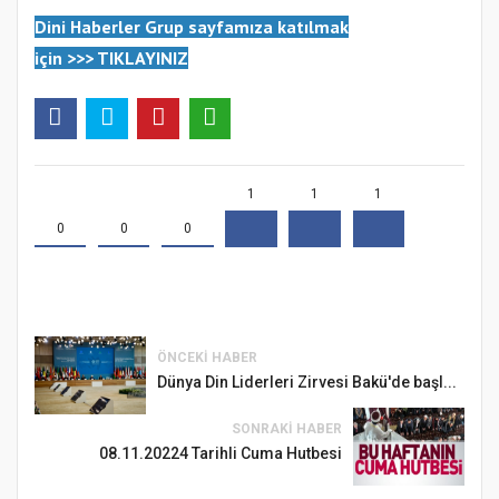
Dini Haberler Gr
up sayfamıza katılmak
için
>>>
TIKLAYINIZ
1
1
1
0
0
0
ÖNCEKI HABER
Dünya Din Liderleri Zirvesi Bakü'de başl...
SONRAKI HABER
08.11.20224 Tarihli Cuma Hutbesi