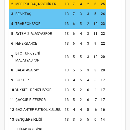
2
MEDİPOL BAŞAKŞEHİR FK
13
7
4
2
8
25
3
BEŞİKTAŞ
13
7
3
3
5
24
4
TRABZONSPOR
13
6
5
2
10
23
5
AYTEMİZ ALANYASPOR
13
6
4
3
11
22
6
FENERBAHÇE
13
6
4
3
9
22
Samsun Atakum’da Yaz Kur’an Kursu
BTC TURK YENİ
Kapanış Programı
7
13
5
5
3
12
20
MALATYASPOR
8
GALATASARAY
13
5
5
3
3
20
9
GÖZTEPE
13
4
5
4
-1
17
10
YUKATEL DENİZLİSPOR
13
5
2
6
-1
17
11
ÇAYKUR RİZESPOR
13
5
2
6
-7
17
12
GAZİANTEP FUTBOL KULÜBÜ
13
4
4
5
-6
16
13
GENÇLERBİRLİĞİ
13
3
5
5
0
14
Samsun Atakum’da Ayasofya Camii
İTTİFAK HOLDİNG