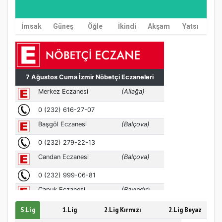
İmsak
Güneş
Öğle
İkindi
Akşam
Yatsı
Hz. Peygamber ve Gençlik Konferansı
S.Lig
1.Lig
2.Lig Kırmızı
2.Lig Beyaz