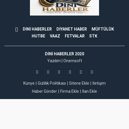
DİNİ HABERLER
DİYANET HABER
MÜFTÜLÜK
HUTBE
VAAZ
FETVALAR
STK
DINI HABERLER 2020
Yazılım |
Onemsoft
Künye
Gizlilik Politikası
Sitene Ekle
İletişim
Haber Gönder
Firma Ekle
İlan Ekle