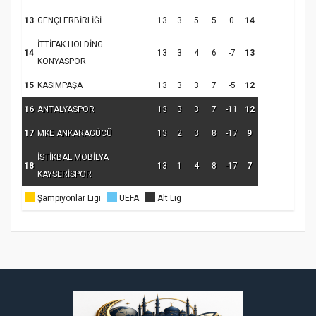
13
GENÇLERBİRLİĞİ
13
3
5
5
0
14
İTTİFAK HOLDİNG
14
13
3
4
6
-7
13
KONYASPOR
15
KASIMPAŞA
13
3
3
7
-5
12
16
ANTALYASPOR
13
3
3
7
-11
12
17
MKE ANKARAGÜCÜ
13
2
3
8
-17
9
İSTİKBAL MOBİLYA
18
13
1
4
8
-17
7
KAYSERİSPOR
Şampiyonlar Ligi
UEFA
Alt Lig