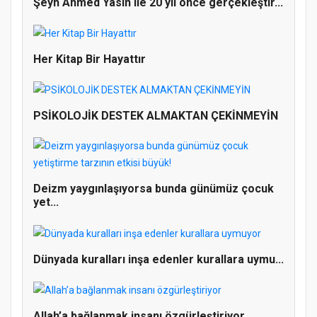
Şeyh Ahmed Yasin ile 20 yıl önce gerçekleştir...
Doğanyol'da Temel Dini Bilgiler Sınavı
Her Kitap Bir Hayattır
Gerçekleştirildi
PSİKOLOJİK DESTEK ALMAKTAN ÇEKİNMEYİN
Deizm yaygınlaşıyorsa bunda günümüz çocuk
yet...
Dünyada kuralları inşa edenler kurallara uymu...
Allah’a bağlanmak insanı özgürleştiriyor