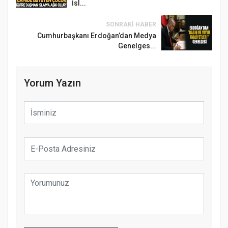
İsl...
SONRAKI HABER
Cumhurbaşkanı Erdoğan’dan Medya
Genelges...
Yorum Yazın
Samsun Atakum’da Ayasofya Camii
Etkinliği
Türkiye’de insanlar dinle bağlarını
koparıyor mu?