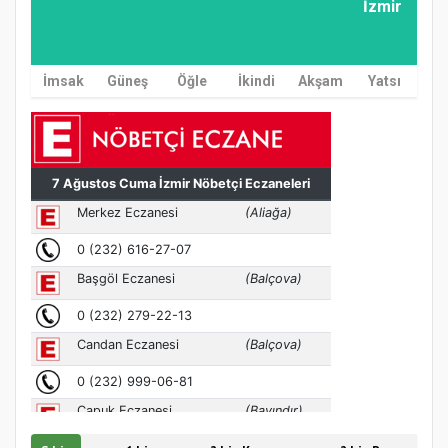
İzmir
İmsak
Güneş
Öğle
İkindi
Akşam
Yatsı
MÜFTÜ ABULSELAM ÖZDERE’YE ZİYARET