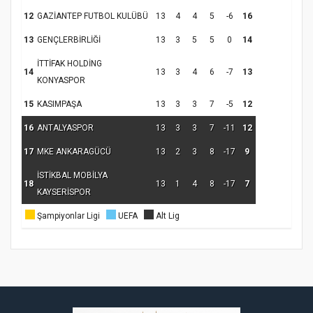
12
GAZİANTEP FUTBOL KULÜBÜ
13
4
4
5
-6
16
13
GENÇLERBİRLİĞİ
13
3
5
5
0
14
İTTİFAK HOLDİNG
14
13
3
4
6
-7
13
Samsun Atakum’da Ayasofya Camii
KONYASPOR
Etkinliği
Türkiye’de insanlar dinle bağlarını
15
KASIMPAŞA
13
3
3
7
-5
12
koparıyor mu?
16
ANTALYASPOR
13
3
3
7
-11
12
17
MKE ANKARAGÜCÜ
13
2
3
8
-17
9
İSTİKBAL MOBİLYA
18
13
1
4
8
-17
7
KAYSERİSPOR
Şampiyonlar Ligi
UEFA
Alt Lig