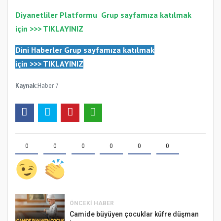
Diyanetliler Platformu
Gr
up sayfamıza katılmak
için >>>
TIKLAYINIZ
Dini Haberler Gr
up sayfamıza katılmak
için
>>>
TIKLAYINIZ
Kaynak:
Haber 7
0
0
0
0
0
0
ÖNCEKI HABER
Camide büyüyen çocuklar küfre düşman