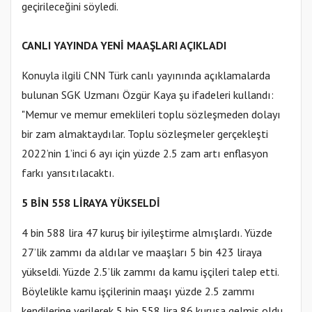
geçirileceğini söyledi.
CANLI YAYINDA YENİ MAAŞLARI AÇIKLADI
Konuyla ilgili CNN Türk canlı yayınında açıklamalarda
bulunan SGK Uzmanı Özgür Kaya şu ifadeleri kullandı:
"Memur ve memur emeklileri toplu sözleşmeden dolayı
bir zam almaktaydılar. Toplu sözleşmeler gerçekleşti
2022’nin 1’inci 6 ayı için yüzde 2.5 zam artı enflasyon
farkı yansıtılacaktı.
5 BİN 558 LİRAYA YÜKSELDİ
4 bin 588 lira 47 kuruş bir iyileştirme almışlardı. Yüzde
27’lik zammı da aldılar ve maaşları 5 bin 423 liraya
yükseldi. Yüzde 2.5’lik zammı da kamu işçileri talep etti.
Böylelikle kamu işçilerinin maaşı yüzde 2.5 zammı
kendilerine verilerek 5 bin 558 lira 86 kuruşa gelmiş oldu.