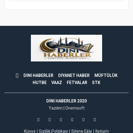
DİNİ HABERLER
DİYANET HABER
MÜFTÜLÜK
HUTBE
VAAZ
FETVALAR
STK
DINI HABERLER 2020
Yazılım |
Onemsoft
Künye
Gizlilik Politikası
Sitene Ekle
İletişim