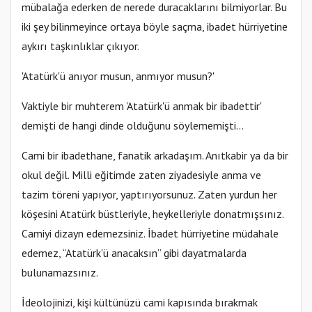
mübalağa ederken de nerede duracaklarını bilmiyorlar. Bu
iki şey bilinmeyince ortaya böyle saçma, ibadet hürriyetine
aykırı taşkınlıklar çıkıyor.
'Atatürk'ü anıyor musun, anmıyor musun?'
Vaktiyle bir muhterem 'Atatürk'ü anmak bir ibadettir'
demişti de hangi dinde olduğunu söylememişti...
Cami bir ibadethane, fanatik arkadaşım. Anıtkabir ya da bir
okul değil. Milli eğitimde zaten ziyadesiyle anma ve
tazim töreni yapıyor, yaptırıyorsunuz. Zaten yurdun her
köşesini Atatürk büstleriyle, heykelleriyle donatmışsınız.
Camiyi dizayn edemezsiniz. İbadet hürriyetine müdahale
edemez, “Atatürk'ü anacaksın” gibi dayatmalarda
bulunamazsınız.
İdeolojinizi, kişi kültünüzü cami kapısında bırakmak