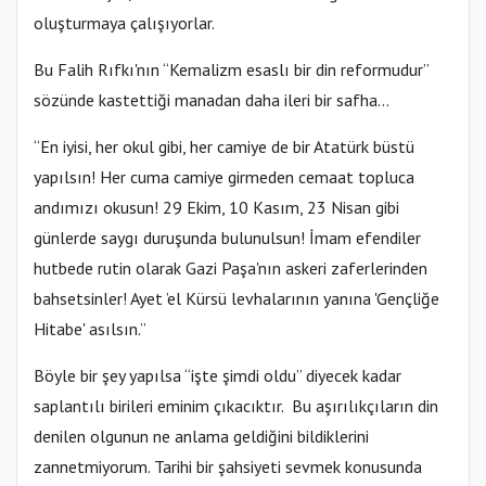
oluşturmaya çalışıyorlar.
Bu Falih Rıfkı'nın “Kemalizm esaslı bir din reformudur”
sözünde kastettiği manadan daha ileri bir safha...
“En iyisi, her okul gibi, her camiye de bir Atatürk büstü
yapılsın! Her cuma camiye girmeden cemaat topluca
andımızı okusun! 29 Ekim, 10 Kasım, 23 Nisan gibi
günlerde saygı duruşunda bulunulsun! İmam efendiler
hutbede rutin olarak Gazi Paşa'nın askeri zaferlerinden
bahsetsinler! Ayet ’el Kürsü levhalarının yanına 'Gençliğe
Hitabe' asılsın.”
Böyle bir şey yapılsa “işte şimdi oldu” diyecek kadar
saplantılı birileri eminim çıkacıktır. Bu aşırılıkçıların din
denilen olgunun ne anlama geldiğini bildiklerini
zannetmiyorum. Tarihi bir şahsiyeti sevmek konusunda