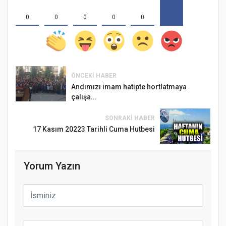
0
0
0
0
0
ÖNCEKI HABER
Andımızı imam hatipte hortlatmaya
çalışa...
SONRAKI HABER
17 Kasım 20223 Tarihli Cuma Hutbesi
Yorum Yazın
Samsun Atakum’da Ayasofya Camii
Etkinliği
Türkiye’de insanlar dinle bağlarını
koparıyor mu?