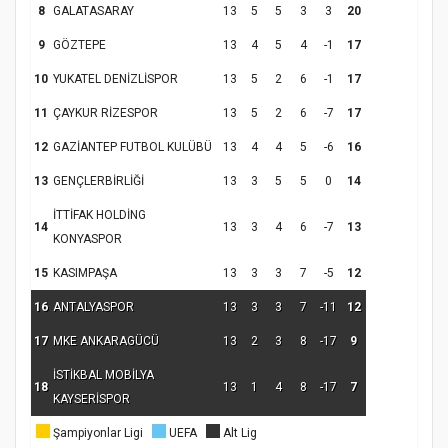
8
GALATASARAY
13
5
5
3
3
20
Samsun Atakum’da Yaz Kur’an Kursu
Kapanış Programı
9
GÖZTEPE
13
4
5
4
-1
17
10
YUKATEL DENİZLİSPOR
13
5
2
6
-1
17
11
ÇAYKUR RİZESPOR
13
5
2
6
-7
17
12
GAZİANTEP FUTBOL KULÜBÜ
13
4
4
5
-6
16
13
GENÇLERBİRLİĞİ
13
3
5
5
0
14
İTTİFAK HOLDİNG
14
13
3
4
6
-7
13
KONYASPOR
15
KASIMPAŞA
13
3
3
7
-5
12
Samsun Atakum’da Ayasofya Camii
Etkinliği
Türkiye’de insanlar dinle bağlarını
16
ANTALYASPOR
13
3
3
7
-11
12
koparıyor mu?
17
MKE ANKARAGÜCÜ
13
2
3
8
-17
9
İSTİKBAL MOBİLYA
18
13
1
4
8
-17
7
KAYSERİSPOR
Şampiyonlar Ligi
UEFA
Alt Lig