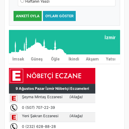
Haftanın Vaazı
ANKETI OYLA
OYLARI GÖSTER
İzmir
İmsak
Güneş
Öğle
İkindi
Akşam
Yatsı
MÜFTÜ ABULSELAM ÖZDERE’YE ZİYARET