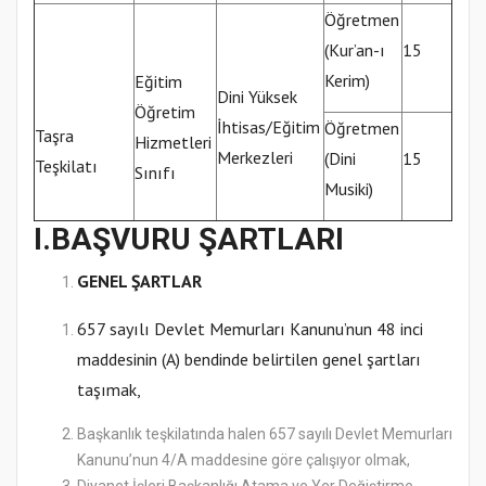
Öğretmen
(Kur’an-ı
15
Kerim)
Eğitim
Dini Yüksek
Öğretim
İhtisas/Eğitim
Öğretmen
Taşra
Hizmetleri
Merkezleri
(Dini
15
Teşkilatı
Sınıfı
Musiki)
I.BAŞVURU ŞARTLARI
GENEL ŞARTLAR
657 sayılı Devlet Memurları Kanunu’nun 48 inci
maddesinin (A) bendinde belirtilen genel şartları
taşımak,
Başkanlık teşkilatında halen 657 sayılı Devlet Memurları
Kanunu’nun 4/A maddesine göre çalışıyor olmak,