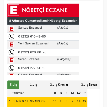
Türkiye’de insanlar dinle bağlarını
koparıyor mu?
S.Lig
1.Lig
2.Lig Kırmızı
2.Lig Beyaz
Takımlar
O
G
B
M
Av
P
1
DEMİR GRUP SİVASSPOR
13
8
3
2
14
27