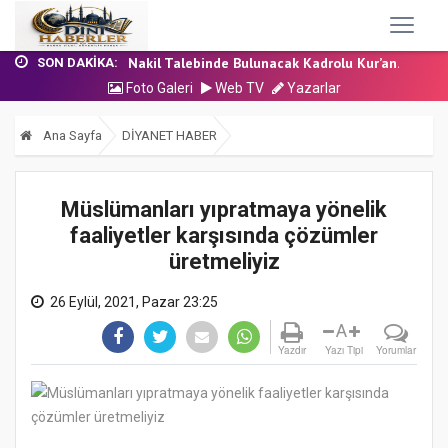
24 Temmuz 2026 - Cuma Hutbesi
7 Ağustos 2026 - Cuma Hutbesi
Nakil Talebinde Bulunacak Kadrolu Kur’an...
SON DAKIKA:
Aşçı Alımı (Kurum İçi) Sınavı (Sözlü) So...
Foto Galeri
Web TV
Yazarlar
31 Temmuz 2026 - Cuma Hutbesi
24 Temmuz 2026 - Cuma Hutbesi
Ana Sayfa
DİYANET HABER
7 Ağustos 2026 - Cuma Hutbesi
Müslümanları yıpratmaya yönelik
faaliyetler karşısında çözümler
üretmeliyiz
26 Eylül, 2021, Pazar 23:25
A
Yazdır
Yazı Tipi
Yorumlar