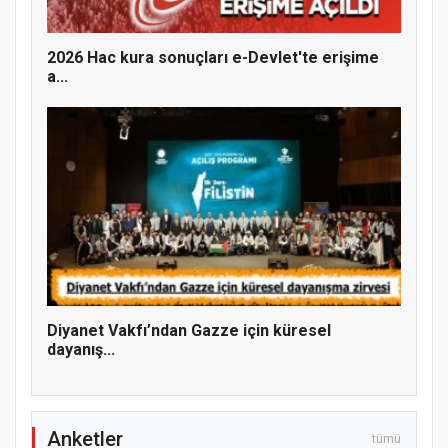
2026 Hac kura sonuçları e-Devlet'te erişime
a...
Hz. Peygamber ve Gençlik Konferansı
Diyanet Vakfı’ndan Gazze için küresel
dayanış...
Anketler
tümü