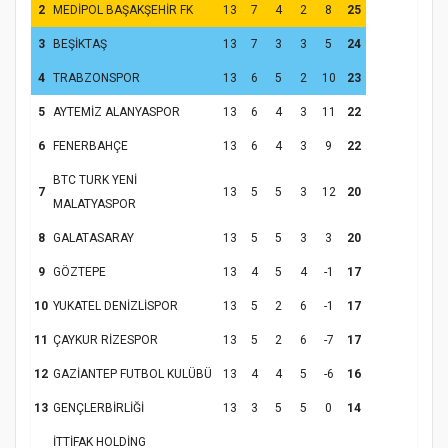
2
MEDİPOL BAŞAKŞEHİR FK
13
7
4
2
8
25
3
BEŞİKTAŞ
13
7
3
3
5
24
4
TRABZONSPOR
13
6
5
2
10
23
5
AYTEMİZ ALANYASPOR
13
6
4
3
11
22
6
FENERBAHÇE
13
6
4
3
9
22
BTC TURK YENİ
7
13
5
5
3
12
20
MALATYASPOR
8
GALATASARAY
13
5
5
3
3
20
9
GÖZTEPE
13
4
5
4
-1
17
10
YUKATEL DENİZLİSPOR
13
5
2
6
-1
17
11
ÇAYKUR RİZESPOR
13
5
2
6
-7
17
12
GAZİANTEP FUTBOL KULÜBÜ
13
4
4
5
-6
16
13
GENÇLERBİRLİĞİ
13
3
5
5
0
14
İTTİFAK HOLDİNG