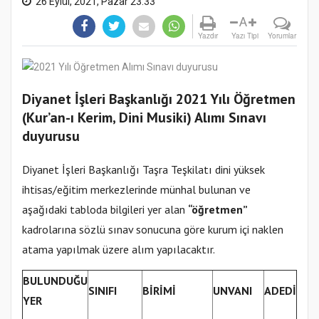
26 Eylül, 2021, Pazar 23:33
A
Yazdır
Yazı Tipi
Yorumlar
Diyanet İşleri Başkanlığı 2021 Yılı Öğretmen
(Kur’an-ı Kerim, Dini Musiki) Alımı Sınavı
duyurusu
Diyanet İşleri Başkanlığı Taşra Teşkilatı dini yüksek
ihtisas/eğitim merkezlerinde münhal bulunan ve
aşağıdaki tabloda bilgileri yer alan
“öğretmen”
kadrolarına sözlü sınav sonucuna göre kurum içi naklen
atama yapılmak üzere alım yapılacaktır.
BULUNDUĞU
SINIFI
BİRİMİ
UNVANI
ADEDİ
YER