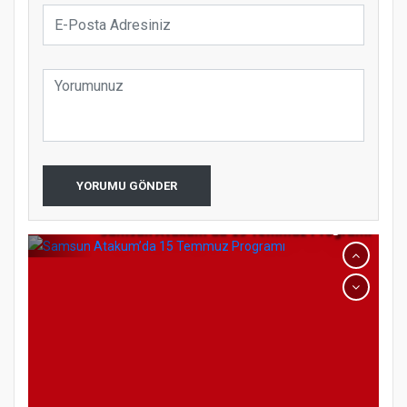
Türkiye’de insanlar dinle bağlarını
YORUMU GÖNDER
koparıyor mu?
Samsun Atakum’da 15 Temmuz Programı