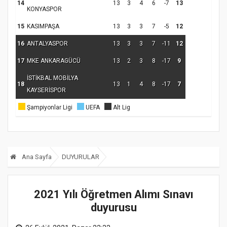
14
13
3
4
6
-7
13
KONYASPOR
15
KASIMPAŞA
13
3
3
7
-5
12
16
ANTALYASPOR
13
3
3
7
-11
12
17
MKE ANKARAGÜCÜ
13
2
3
8
-17
9
İSTİKBAL MOBİLYA
18
13
1
4
8
-17
7
KAYSERİSPOR
Şampiyonlar Ligi
UEFA
Alt Lig
Ana Sayfa
DUYURULAR
2021 Yılı Öğretmen Alımı Sınavı
duyurusu