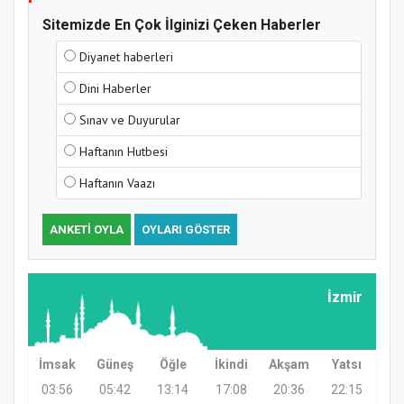
Sitemizde En Çok İlginizi Çeken Haberler
Samsun Atakum’da Yaz Kur’an Kursu
Diyanet haberleri
Kapanış Programı
Dini Haberler
Sınav ve Duyurular
Haftanın Hutbesi
Haftanın Vaazı
ANKETI OYLA
OYLARI GÖSTER
Samsun Atakum’da Ayasofya Camii
Etkinliği
İzmir
İmsak
Güneş
Öğle
İkindi
Akşam
Yatsı
03:56
05:42
13:14
17:08
20:36
22:15