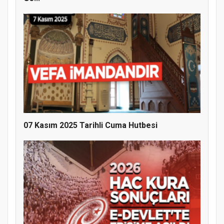
07 Kasım 2025 Tarihli Cuma Hutbesi
MÜFTÜ ABULSELAM ÖZDERE’YE ZİYARET