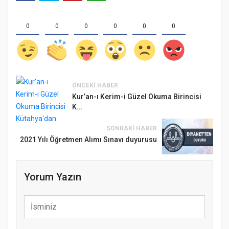
0
0
0
0
0
0
ÖNCEKI HABER
Kur’an-ı Kerim-i Güzel Okuma Birincisi
K...
SONRAKI HABER
2021 Yılı Öğretmen Alımı Sınavı duyurusu
Yorum Yazın
Samsun Atakum’da Ayasofya Camii
Etkinliği