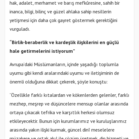
hak, adalet, merhamet ve barış mefkûresine, sahih bir
inanca, bilgi, bilinç ve güzel ahlaka sahip nesillerin
yetişmesi için daha çok gayret göstermek gerektiğini
vurguladı.
“Birlik-beraberlik ve kardeşlik ilişkilerini en güçlü
hale getirmelerini istiyorum”
Avrupa’daki Müslümanların, içinde yaşadığı toplumla
uyumu gibi kendi aralarındaki uyumu ve iletişiminin de
önemli olduğuna dikkat çekerek, şöyle konuştu:
“Özellikle farklı kıtalardan ve kökenlerden gelenler, farklı
mezhep, meşrep ve düşüncelere mensup olanlar arasında
ortaya çıkacak tefrika ve karşıtlık herkesi olumsuz
etkileyecektir. Bunun için kurumlarımız ve kuruluşlarımız
arasında yakın ilişki kurmak, güncel dinî meselelere
müzakere ve ortak akıl ile çözüm üretmek, din hizmeti ve