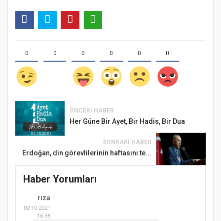
0
0
0
0
0
0
ÖNCEKI HABER
Her Güne Bir Ayet, Bir Hadis, Bir Dua
SONRAKI HABER
Erdoğan, din görevlilerinin haftasını te...
Haber Yorumları
rıza
02-10-2021
16:38