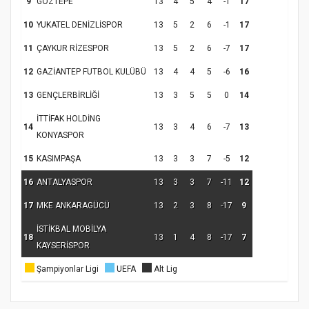
9
GÖZTEPE
13
4
5
4
-1
17
10
YUKATEL DENİZLİSPOR
13
5
2
6
-1
17
11
ÇAYKUR RİZESPOR
13
5
2
6
-7
17
12
GAZİANTEP FUTBOL KULÜBÜ
13
4
4
5
-6
16
Samsun Atakum’da Ayasofya Camii
13
GENÇLERBİRLİĞİ
13
3
5
5
0
14
Etkinliği
Türkiye’de insanlar dinle bağlarını
koparıyor mu?
İTTİFAK HOLDİNG
14
13
3
4
6
-7
13
KONYASPOR
15
KASIMPAŞA
13
3
3
7
-5
12
16
ANTALYASPOR
13
3
3
7
-11
12
17
MKE ANKARAGÜCÜ
13
2
3
8
-17
9
İSTİKBAL MOBİLYA
18
13
1
4
8
-17
7
KAYSERİSPOR
Şampiyonlar Ligi
UEFA
Alt Lig