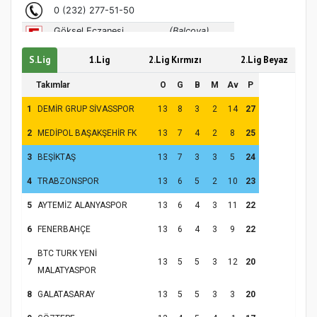
Hz. Peygamber ve Gençlik Konferansı
S.Lig
1.Lig
2.Lig Kırmızı
2.Lig Beyaz
Takımlar
O
G
B
M
Av
P
1
DEMİR GRUP SİVASSPOR
13
8
3
2
14
27
2
MEDİPOL BAŞAKŞEHİR FK
13
7
4
2
8
25
3
BEŞİKTAŞ
13
7
3
3
5
24
4
TRABZONSPOR
13
6
5
2
10
23
5
AYTEMİZ ALANYASPOR
13
6
4
3
11
22
Samsun Atakum’da Yaz Kur’an Kursu
6
FENERBAHÇE
13
6
4
3
9
22
Kapanış Programı
BTC TURK YENİ
7
13
5
5
3
12
20
MALATYASPOR
8
GALATASARAY
13
5
5
3
3
20