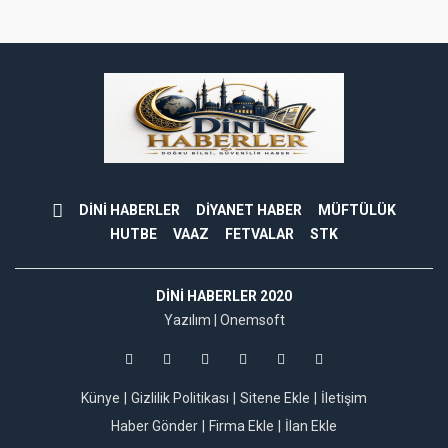
DİNİ HABERLER
DİYANET HABER
MÜFTÜLÜK
HUTBE
VAAZ
FETVALAR
STK
DINI HABERLER 2020
Yazılım |
Onemsoft
Künye
Gizlilik Politikası
Sitene Ekle
İletişim
Haber Gönder
Firma Ekle
İlan Ekle