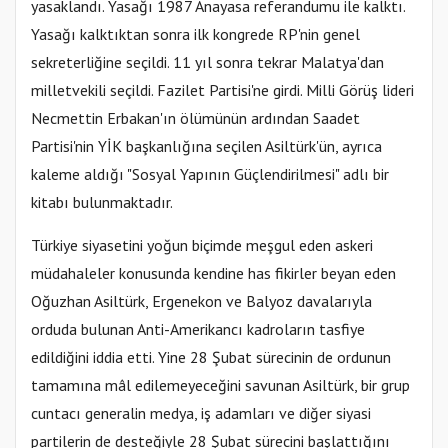
yasaklandı. Yasağı 1987 Anayasa referandumu ile kalktı.
Yasağı kalktıktan sonra ilk kongrede RP'nin genel
sekreterliğine seçildi. 11 yıl sonra tekrar Malatya'dan
milletvekili seçildi. Fazilet Partisi'ne girdi. Milli Görüş lideri
Necmettin Erbakan'ın ölümünün ardından Saadet
Partisi'nin YİK başkanlığına seçilen Asiltürk'ün, ayrıca
kaleme aldığı "Sosyal Yapının Güçlendirilmesi" adlı bir
kitabı bulunmaktadır.
Türkiye siyasetini yoğun biçimde meşgul eden askeri
müdahaleler konusunda kendine has fikirler beyan eden
Oğuzhan Asiltürk, Ergenekon ve Balyoz davalarıyla
orduda bulunan Anti-Amerikancı kadroların tasfiye
edildiğini iddia etti. Yine 28 Şubat sürecinin de ordunun
tamamına mâl edilemeyeceğini savunan Asiltürk, bir grup
cuntacı generalin medya, iş adamları ve diğer siyasi
partilerin de desteğiyle 28 Şubat sürecini başlattığını