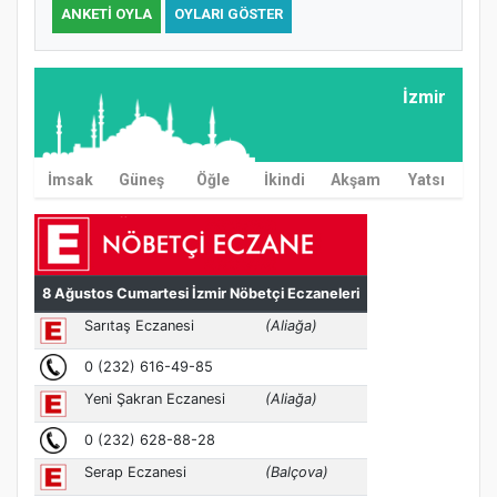
ANKETI OYLA
OYLARI GÖSTER
İzmir
İmsak
Güneş
Öğle
İkindi
Akşam
Yatsı
MÜFTÜ ABULSELAM ÖZDERE’YE ZİYARET