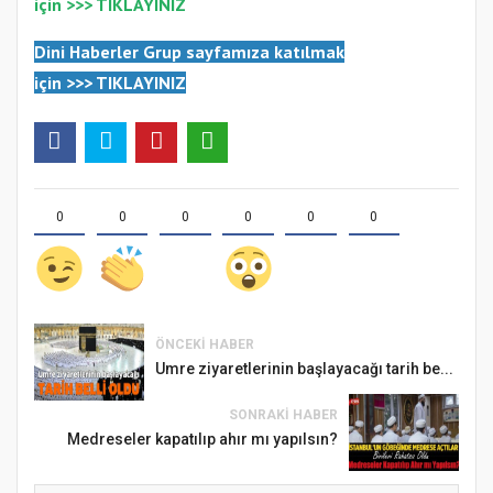
için >>>
TIKLAYINIZ
Dini Haberler Gr
up sayfamıza katılmak
için
>>>
TIKLAYINIZ
0
0
0
0
0
0
ÖNCEKI HABER
Umre ziyaretlerinin başlayacağı tarih be...
SONRAKI HABER
Medreseler kapatılıp ahır mı yapılsın?