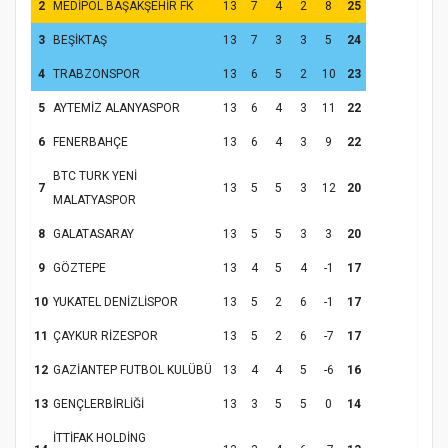
2
MEDİPOL BAŞAKŞEHİR FK
13
7
4
2
8
25
3
BEŞİKTAŞ
13
7
3
3
5
24
4
TRABZONSPOR
13
6
5
2
10
23
5
AYTEMİZ ALANYASPOR
13
6
4
3
11
22
6
FENERBAHÇE
13
6
4
3
9
22
Samsun Atakum’da Yaz Kur’an Kursu
BTC TURK YENİ
Kapanış Programı
7
13
5
5
3
12
20
MALATYASPOR
8
GALATASARAY
13
5
5
3
3
20
9
GÖZTEPE
13
4
5
4
-1
17
10
YUKATEL DENİZLİSPOR
13
5
2
6
-1
17
11
ÇAYKUR RİZESPOR
13
5
2
6
-7
17
12
GAZİANTEP FUTBOL KULÜBÜ
13
4
4
5
-6
16
13
GENÇLERBİRLİĞİ
13
3
5
5
0
14
Samsun Atakum’da Ayasofya Camii
İTTİFAK HOLDİNG