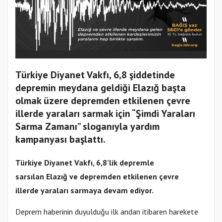
Türkiye Diyanet Vakfı, 6,8 şiddetinde
depremin meydana geldiği Elazığ başta
olmak üzere depremden etkilenen çevre
illerde yaraları sarmak için “Şimdi Yaraları
Sarma Zamanı” sloganıyla yardım
kampanyası başlattı.
Türkiye
Diyanet
Vakfı
, 6,8’lik
deprem
le
sarsılan
Elazığ
ve depremden etkilenen çevre
illerde
yaraları
sarma
ya devam ediyor.
Deprem haberinin duyulduğu ilk andan itibaren harekete