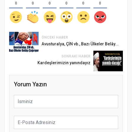
0
0
0
0
0
0
ÖNCEKI HABER
Avusturalya, ÇİN vb., Bazı Ülkeler Belây...
SONRAKI HABER
Kardeşlerimizin yanındayız
Yorum Yazın
Samsun Atakum’da Ayasofya Camii
Etkinliği
Türkiye’de insanlar dinle bağlarını
koparıyor mu?