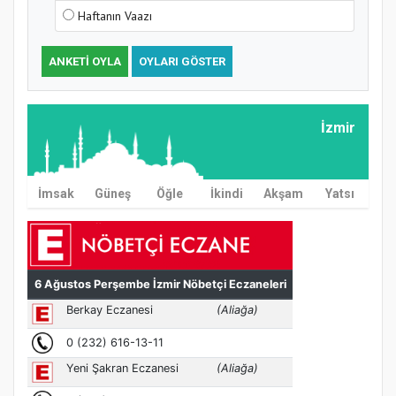
Haftanın Vaazı
ANKETI OYLA
OYLARI GÖSTER
İzmir
İmsak
Güneş
Öğle
İkindi
Akşam
Yatsı
MÜFTÜ ABULSELAM ÖZDERE’YE ZİYARET