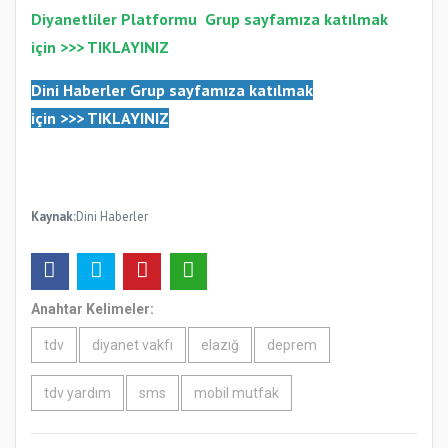
Diyanetliler Platformu
Gr
up sayfamıza katılmak
için >>>
TIKLAYINIZ
Dini Haberler Gr
up sayfamıza katılmak
için
>>>
TIKLAYINIZ
Kaynak:
Dini Haberler
Anahtar Kelimeler:
tdv
diyanet vakfı
elazığ
deprem
tdv yardım
sms
mobil mutfak