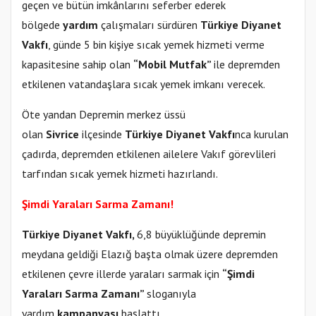
geçen ve bütün imkânlarını seferber ederek
bölgede
yardım
çalışmaları sürdüren
Türkiye Diyanet
Vakfı
, günde 5 bin kişiye sıcak yemek hizmeti verme
kapasitesine sahip olan
“Mobil Mutfak”
ile depremden
etkilenen vatandaşlara sıcak yemek imkanı verecek.
Öte yandan Depremin merkez üssü
olan
Sivrice
ilçesinde
Türkiye Diyanet Vakfı
nca kurulan
çadırda, depremden etkilenen ailelere Vakıf görevlileri
tarfından sıcak yemek hizmeti hazırlandı.
Şimdi Yaraları Sarma
Zamanı
!
Türkiye Diyanet Vakfı,
6,8 büyüklüğünde depremin
meydana geldiği Elazığ başta olmak üzere depremden
etkilenen çevre illerde yaraları sarmak için
“Şimdi
Yaraları Sarma Zamanı”
sloganıyla
yardım
kampanyası
başlattı.