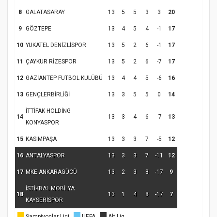
Kapanış Programı
8
GALATASARAY
13
5
5
3
3
20
9
GÖZTEPE
13
4
5
4
-1
17
10
YUKATEL DENİZLİSPOR
13
5
2
6
-1
17
11
ÇAYKUR RİZESPOR
13
5
2
6
-7
17
12
GAZİANTEP FUTBOL KULÜBÜ
13
4
4
5
-6
16
13
GENÇLERBİRLİĞİ
13
3
5
5
0
14
İTTİFAK HOLDİNG
Samsun Atakum’da Ayasofya Camii
14
13
3
4
6
-7
13
KONYASPOR
Etkinliği
Türkiye’de insanlar dinle bağlarını
koparıyor mu?
15
KASIMPAŞA
13
3
3
7
-5
12
16
ANTALYASPOR
13
3
3
7
-11
12
17
MKE ANKARAGÜCÜ
13
2
3
8
-17
9
İSTİKBAL MOBİLYA
18
13
1
4
8
-17
7
KAYSERİSPOR
Şampiyonlar Ligi
UEFA
Alt Lig