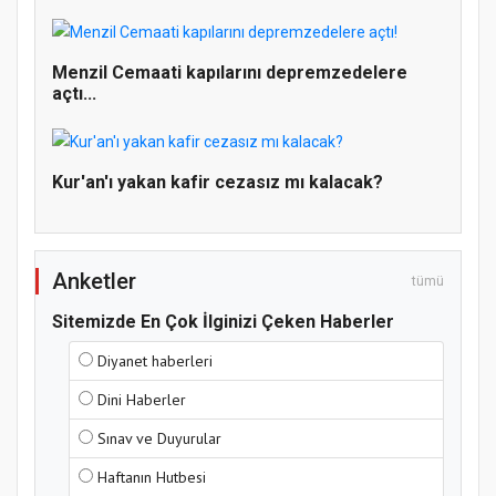
Doğanyol'da Temel Dini Bilgiler Sınavı
Gerçekleştirildi
Menzil Cemaati kapılarını depremzedelere
açtı...
Kur'an'ı yakan kafir cezasız mı kalacak?
Anketler
tümü
Sitemizde En Çok İlginizi Çeken Haberler
Diyanet haberleri
Dini Haberler
Sınav ve Duyurular
Haftanın Hutbesi