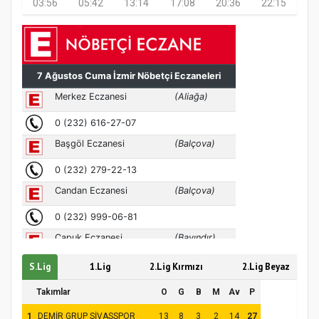
03:56
05:42
13:14
17:08
20:36
22:15
MÜFTÜ ABULSELAM ÖZDERE’YE ZİYARET
S.Lig
1.Lig
2.Lig Kırmızı
2.Lig Beyaz
Takımlar
O
G
B
M
Av
P
1
DEMİR GRUP SİVASSPOR
13
8
3
2
14
27