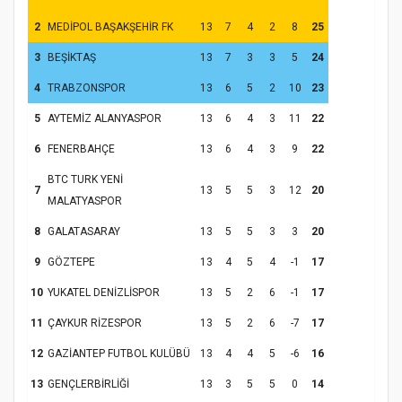
Hz. Peygamber ve Gençlik Konferansı
2
MEDİPOL BAŞAKŞEHİR FK
13
7
4
2
8
25
3
BEŞİKTAŞ
13
7
3
3
5
24
4
TRABZONSPOR
13
6
5
2
10
23
5
AYTEMİZ ALANYASPOR
13
6
4
3
11
22
6
FENERBAHÇE
13
6
4
3
9
22
BTC TURK YENİ
7
13
5
5
3
12
20
MALATYASPOR
Samsun Atakum’da Yaz Kur’an Kursu
8
GALATASARAY
13
5
5
3
3
20
Kapanış Programı
9
GÖZTEPE
13
4
5
4
-1
17
10
YUKATEL DENİZLİSPOR
13
5
2
6
-1
17
11
ÇAYKUR RİZESPOR
13
5
2
6
-7
17
12
GAZİANTEP FUTBOL KULÜBÜ
13
4
4
5
-6
16
13
GENÇLERBİRLİĞİ
13
3
5
5
0
14