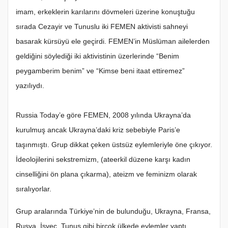
imam, erkeklerin karılarını dövmeleri üzerine konuştuğu
sırada Cezayir ve Tunuslu iki FEMEN aktivisti sahneyi
basarak kürsüyü ele geçirdi. FEMEN’in Müslüman ailelerden
geldiğini söylediği iki aktivistinin üzerlerinde “Benim
peygamberim benim” ve “Kimse beni itaat ettiremez”
yazılıydı.
Russia Today’e göre FEMEN, 2008 yılında Ukrayna’da
kurulmuş ancak Ukrayna’daki kriz sebebiyle Paris’e
taşınmıştı. Grup dikkat çeken üstsüz eylemleriyle öne çıkıyor.
İdeolojilerini sekstremizm, (ateerkil düzene karşı kadın
cinselliğini ön plana çıkarma), ateizm ve feminizm olarak
sıralıyorlar.
Grup aralarında Türkiye’nin de bulunduğu, Ukrayna, Fransa,
Rusya, İsveç, Tunus gibi birçok ülkede eylemler yaptı.