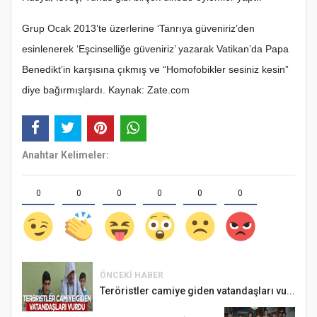
Grup Ocak 2013’te üzerlerine ‘Tanrıya güveniriz’den
esinlenerek ‘Eşcinselliğe güveniriz’ yazarak Vatikan’da Papa
Benedikt’in karşısına çıkmış ve “Homofobikler sesiniz kesin”
diye bağırmışlardı. Kaynak: Zate.com
Anahtar Kelimeler:
0
0
0
0
0
0
ÖNCEKI HABER
Teröristler camiye giden vatandaşları vu...