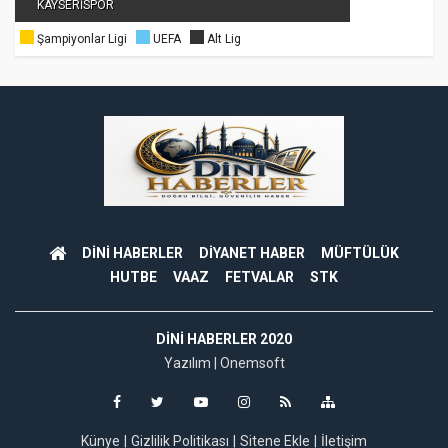
KAYSERİSPOR
Şampiyonlar Ligi
UEFA
Alt Lig
DİNİ HABERLER
DİYANET HABER
MÜFTÜLÜK
HUTBE
VAAZ
FETVALAR
STK
DINI HABERLER 2020
Yazılım |
Onemsoft
Künye
Gizlilik Politikası
Sitene Ekle
İletişim