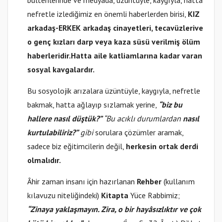
bültenlerinde ve medyada, üzüntüyle, kaygıyla, hatta
nefretle izlediğimiz en önemli haberlerden birisi,
KIZ
arkadaş-ERKEK arkadaş cinayetleri, tecavüzleri
ve
o genç kızları darp veya kaza süsü verilmiş ölüm
haberleridir.
Hatta aile katliamlarına kadar varan
sosyal kavgalardır.
Bu sosyolojik arızalara üzüntüyle, kaygıyla, nefretle
bakmak, hatta ağlayıp sızlamak yerine,
“biz bu
hallere nasıl düştük?”
“Bu acıklı durumlardan
nasıl
kurtulabiliriz?”
gibi
sorulara çözümler aramak,
sadece biz eğitimcilerin değil,
herkesin ortak derdi
olmalıdır.
Âhir zaman insanı için hazırlanan
Rehber
(kullanım
kılavuzu niteliğindeki)
Kitapta
Yüce Rabbimiz;
“Zinaya yaklaşmayın. Zira, o bir hayâsızlıktır ve çok