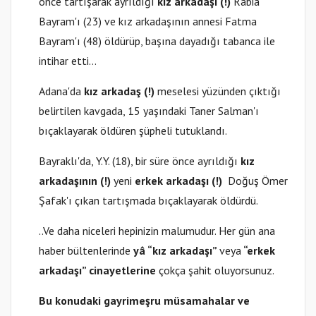
önce tartışarak ayrıldığı
kız arkadaşı (!)
Rabia
Bayram'ı (23) ve kız arkadaşının annesi Fatma
Bayram'ı (48) öldürüp, başına dayadığı tabanca ile
intihar etti…
Adana'da
kız arkadaş (!)
meselesi yüzünden çıktığı
belirtilen kavgada, 15 yaşındaki Taner Salman'ı
bıçaklayarak öldüren şüpheli tutuklandı.
Bayraklı'da, Y.Y. (18), bir süre önce ayrıldığı
kız
arkadaşının (!)
yeni
erkek arkadaşı (!)
Doğuş Ömer
Şafak'ı çıkan tartışmada bıçaklayarak öldürdü.
..Ve daha niceleri hepinizin malumudur. Her gün ana
haber bültenlerinde
yâ “kız arkadaşı”
veya
“erkek
arkadaşı” cinayetlerine
çokça şahit oluyorsunuz.
Bu konudaki gayrimeşru müsamahalar ve