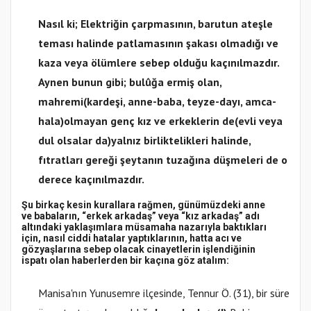
Nasıl ki; Elektriğin çarpmasının, barutun ateşle
teması halinde patlamasının şakası olmadığı ve
kaza veya ölümlere sebep olduğu kaçınılmazdır.
Aynen bunun gibi;
bulûğa ermiş olan,
mahremi
(kardeşi, anne-baba, teyze-dayı, amca-
hala)
olmayan genç kız ve erkeklerin de
(evli veya
dul olsalar da)
yalnız birliktelikleri halinde,
fıtratları gereği şeytanın tuzağına düşmeleri de o
derece kaçınılmazdır.
Şu birkaç kesin kurallara rağmen, günümüzdeki anne
ve babaların,
“erkek arkadaş”
veya
“kız arkadaş”
adı
altındaki yaklaşımlara
müsamaha nazarıyla baktıkları
için, nasıl ciddi hatalar yaptıklarının, hatta acı ve
gözyaşlarına sebep olacak cinayetlerin işlendiğinin
ispatı olan haberlerden bir kaçına göz atalım:
Manisa'nın Yunusemre ilçesinde, Tennur Ö. (31), bir süre