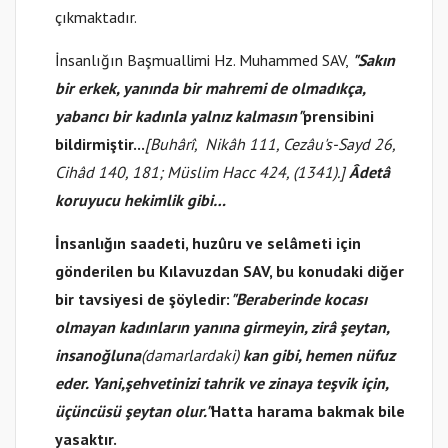
çıkmaktadır.
İnsanlığın Başmuallimi Hz. Muhammed SAV,
"Sakın
bir erkek, yanında bir mahremi de olmadıkça,
yabancı bir kadınla yalnız kalmasın"
prensibini
bildirmiştir...
[Buhârî, Nikâh 111, Cezâu's-Sayd 26,
Cihâd 140, 181; Müslim Hacc 424, (1341).]
Âdetâ
koruyucu hekimlik gibi…
İnsanlığın saadeti, huzûru ve selâmeti için
gönderilen bu Kılavuzdan SAV, bu konudaki diğer
bir tavsiyesi de şöyledir:
"Beraberinde kocası
olmayan kadınların yanına girmeyin, zirâ şeytan,
insanoğluna
(damarlardaki)
kan gibi, hemen nüfuz
eder.
Yani,
şehvetinizi tahrik ve zinaya teşvik için,
üçüncüsü şeytan olur."
Hatta
harama bakmak bile
yasaktır.