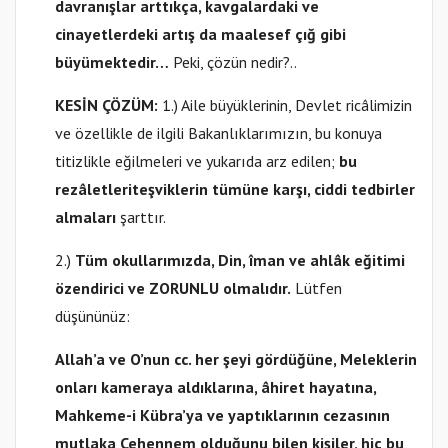
davranışlar arttıkça, kavgalardaki ve
cinayetlerdeki artış da maalesef çığ gibi
büyümektedir…
Peki, çözün nedir?..
KESİN ÇÖZÜM:
1.) Aile büyüklerinin, Devlet ricâlimizin
ve özellikle de ilgili Bakanlıklarımızın, bu konuya
titizlikle eğilmeleri ve yukarıda arz edilen;
bu
rezâletleri
teşviklerin tümüne karşı, ciddi tedbirler
almaları
şarttır.
2.)
Tüm okullarımızda, Din, îman ve ahlâk eğitimi
özendirici ve ZORUNLU olmalıdır.
Lütfen
düşününüz:
Allah’a ve O’nun cc. her şeyi gördüğüne, Meleklerin
onları kameraya aldıklarına, âhiret hayatına,
Mahkeme-i Kübra’ya ve yaptıklarının cezasının
mutlaka Cehennem olduğunu bilen kişiler, hiç bu