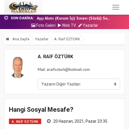
17 Temmuz 2026 - Cuma Hutbesi
Nakil Talebinde Bulunacak Kadrolu Kur’an...
Aşçı Alımı (Kurum İçi) Sınavı (Sözlü) So...
SON DAKIKA:
31 Temmuz 2026 - Cuma Hutbesi
Foto Galeri
Web TV
Yazarlar
24 Temmuz 2026 - Cuma Hutbesi
17 Temmuz 2026 - Cuma Hutbesi
Ana Sayfa
Yazarlar
A. Raif ÖZTÜRK
Nakil Talebinde Bulunacak Kadrolu Kur’an...
A. RAIF ÖZTÜRK
Mail: araifozturk@hotmail.com
Hangi Sosyal Mesafe?
20 Haziran, 2021, Pazar 23:35
A. RAIF ÖZTÜRK