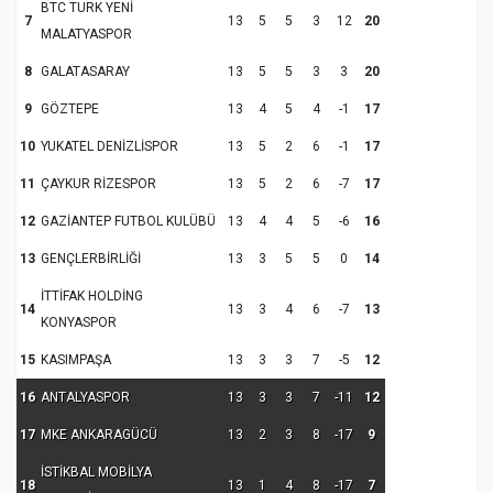
BTC TURK YENİ
7
13
5
5
3
12
20
MALATYASPOR
8
GALATASARAY
13
5
5
3
3
20
9
GÖZTEPE
13
4
5
4
-1
17
10
YUKATEL DENİZLİSPOR
13
5
2
6
-1
17
11
ÇAYKUR RİZESPOR
13
5
2
6
-7
17
12
GAZİANTEP FUTBOL KULÜBÜ
13
4
4
5
-6
16
13
GENÇLERBİRLİĞİ
13
3
5
5
0
14
İTTİFAK HOLDİNG
14
13
3
4
6
-7
13
KONYASPOR
15
KASIMPAŞA
13
3
3
7
-5
12
16
ANTALYASPOR
13
3
3
7
-11
12
17
MKE ANKARAGÜCÜ
13
2
3
8
-17
9
İSTİKBAL MOBİLYA
18
13
1
4
8
-17
7