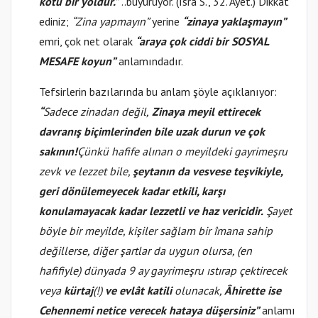
kötü bir yoldur.”
..buyuruyor. (İsra S., 32. Âyet.) Dikkat
ediniz;
“Zina yapmayın”
yerine
“zinaya yaklaşmayın”
emri, çok net olarak
“araya çok ciddi bir SOSYAL
MESAFE koyun”
anlamındadır.
Tefsirlerin bazılarında bu anlam şöyle açıklanıyor:
“
Sadece zinadan değil,
Zinaya meyil ettirecek
davranış biçimlerinden bile uzak durun ve çok
sakının!
Çünkü hafife alınan o meyildeki gayrimeşru
zevk ve lezzet bile,
şeytanın da vesvese teşvikiyle,
geri dönülemeyecek kadar etkili, karşı
konulamayacak kadar lezzetli ve haz vericidir.
Şayet
böyle bir meyilde, kişiler sağlam bir îmana sahip
değillerse, diğer şartlar da uygun olursa,
(en
hafifiyle)
dünyada 9 ay gayrimeşru ıstırap çektirecek
veya
kürtaj
(!)
ve evlât katili
olunacak,
Âhirette ise
Cehennemi netice verecek hataya düşersiniz”
anlamı