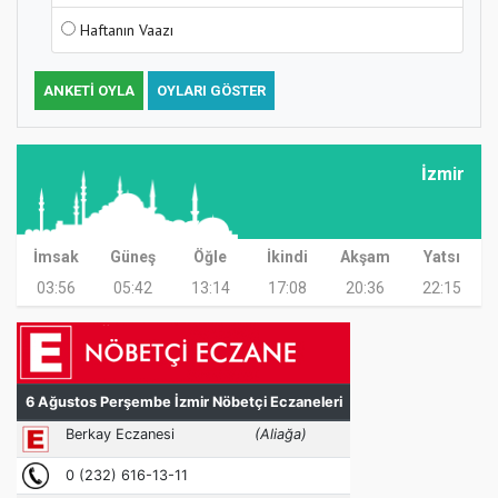
Haftanın Vaazı
ANKETI OYLA
OYLARI GÖSTER
İzmir
İmsak
Güneş
Öğle
İkindi
Akşam
Yatsı
03:56
05:42
13:14
17:08
20:36
22:15