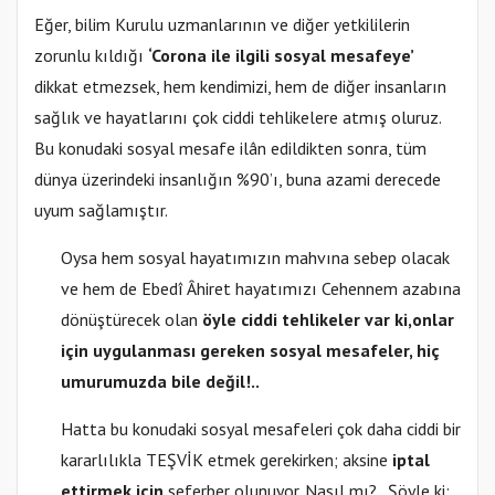
Eğer, bilim Kurulu uzmanlarının ve diğer yetkililerin
zorunlu kıldığı
‘Corona ile ilgili sosyal mesafeye’
dikkat etmezsek, hem kendimizi, hem de diğer insanların
sağlık ve hayatlarını çok ciddi tehlikelere atmış oluruz.
Bu konudaki sosyal mesafe ilân edildikten sonra, tüm
dünya üzerindeki insanlığın %90’ı, buna azami derecede
uyum sağlamıştır.
Oysa hem sosyal hayatımızın mahvına sebep olacak
ve hem de Ebedî Âhiret hayatımızı Cehennem azabına
dönüştürecek olan
öyle ciddi tehlikeler var ki,
onlar
için uygulanması gereken sosyal mesafeler, hiç
umurumuzda bile değil!..
Hatta bu konudaki sosyal mesafeleri çok daha ciddi bir
kararlılıkla TEŞVİK etmek gerekirken; aksine
iptal
ettirmek için
seferber olunuyor. Nasıl mı?.. Şöyle ki: