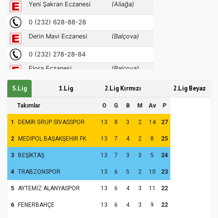
S.Lig
1.Lig
2.Lig Kırmızı
2.Lig Beyaz
Takımlar
O
G
B
M
Av
P
1
DEMİR GRUP SİVASSPOR
13
8
3
2
14
27
2
MEDİPOL BAŞAKŞEHİR FK
13
7
4
2
8
25
3
BEŞİKTAŞ
13
7
3
3
5
24
4
TRABZONSPOR
13
6
5
2
10
23
5
AYTEMİZ ALANYASPOR
13
6
4
3
11
22
6
FENERBAHÇE
13
6
4
3
9
22