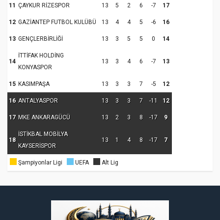
11
ÇAYKUR RİZESPOR
13
5
2
6
-7
17
12
GAZİANTEP FUTBOL KULÜBÜ
13
4
4
5
-6
16
13
GENÇLERBİRLİĞİ
13
3
5
5
0
14
İTTİFAK HOLDİNG
14
13
3
4
6
-7
13
KONYASPOR
15
KASIMPAŞA
13
3
3
7
-5
12
16
ANTALYASPOR
13
3
3
7
-11
12
17
MKE ANKARAGÜCÜ
13
2
3
8
-17
9
İSTİKBAL MOBİLYA
18
13
1
4
8
-17
7
KAYSERİSPOR
Şampiyonlar Ligi
UEFA
Alt Lig