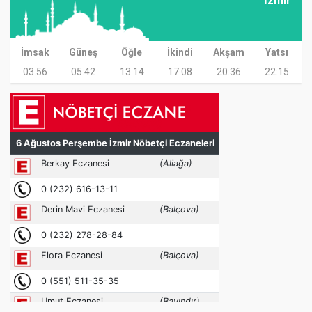
İzmir
İmsak
Güneş
Öğle
İkindi
Akşam
Yatsı
03:56
05:42
13:14
17:08
20:36
22:15