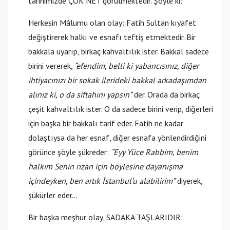
tarihimizde ÇOK NET görülmektedir. Şöyle ki:
Herkesin Mâlumu olan olay: Fatih Sultan kıyafet
değiştirerek halkı ve esnafı teftiş etmektedir. Bir
bakkala uyarıp, birkaç kahvaltılık ister. Bakkal sadece
birini vererek,
“efendim, belli ki yabancısınız, diğer
ihtiyacınızı bir sokak ilerideki bakkal arkadaşımdan
alınız ki, o da siftahını yapsın”
der. Orada da birkaç
çeşit kahvaltılık ister. O da sadece birini verip, diğerleri
için başka bir bakkalı tarif eder. Fatih ne kadar
dolaştıysa da her esnaf, diğer esnafa yönlendirdiğini
görünce şöyle şükreder:
“Eyy Yüce Rabbim, benim
halkım Senin rızan için böylesine dayanışma
içindeyken, ben artık İstanbul’u alabilirim”
diyerek,
şükürler eder…
Bir başka meşhur olay, SADAKA TAŞLARIDIR: