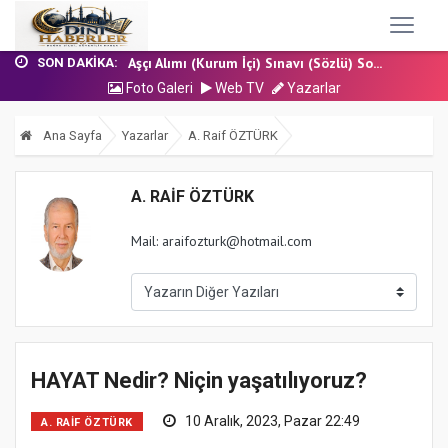
17 Temmuz 2026 - Cuma Hutbesi
Nakil Talebinde Bulunacak Kadrolu Kur’an...
Aşçı Alımı (Kurum İçi) Sınavı (Sözlü) So...
SON DAKIKA:
31 Temmuz 2026 - Cuma Hutbesi
Foto Galeri
Web TV
Yazarlar
24 Temmuz 2026 - Cuma Hutbesi
17 Temmuz 2026 - Cuma Hutbesi
Ana Sayfa
Yazarlar
A. Raif ÖZTÜRK
Nakil Talebinde Bulunacak Kadrolu Kur’an...
A. RAIF ÖZTÜRK
Mail: araifozturk@hotmail.com
HAYAT Nedir? Niçin yaşatılıyoruz?
10 Aralık, 2023, Pazar 22:49
A. RAIF ÖZTÜRK