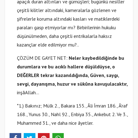
apaçık duran altınları ve gümüşleri; bugünkü nesiller
çeşitli kilitler altındaki, kameralarla gözlenen ve
şifrelerle koruma altındaki kasları ve matiklerdeki
paraları gasp etmiyorlar mı? Birbirilerinin hukuku
düşünülmeden, daha çeşitli entrikalarla haksız
kazançlar elde edilmiyor mu?..
ÇÖZÜM DE GAYET NET:
Neler kaybedildiğinde bu
durumlara ve bu acıklı hallere düşüldüyse, o
DEĞERLER tekrar kazanıldığında, Güven, saygı,
sevgi, dayanışma, huzur ve sükûna kavuşulacaktır,
inşâAllah…
*1.) Bakınız; Mülk 2., Bakara 155., Âli İmran 186., Â’raf
168., Yunus 30., Nahl 92., Enbiya 35., Ankebut 2. Ve 3.,
Muhammed 31., ve daha nice âyetler.