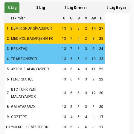
S.Lig
1.Lig
2.Lig Kırmızı
2.Lig Beyaz
Takımlar
O
G
B
M
Av
P
1
DEMİR GRUP SİVASSPOR
13
8
3
2
14
27
2
MEDİPOL BAŞAKŞEHİR FK
13
7
4
2
8
25
3
BEŞİKTAŞ
13
7
3
3
5
24
4
TRABZONSPOR
13
6
5
2
10
23
5
AYTEMİZ ALANYASPOR
13
6
4
3
11
22
6
FENERBAHÇE
13
6
4
3
9
22
BTC TURK YENİ
7
13
5
5
3
12
20
MALATYASPOR
8
GALATASARAY
13
5
5
3
3
20
9
GÖZTEPE
13
4
5
4
-1
17
10
YUKATEL DENİZLİSPOR
13
5
2
6
-1
17