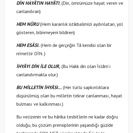
DİN HAYÂTIN HAYÂTI
, (Din, ömrümüze hayat veren ve
canlandıran)
HEM NÛRU
(Hem karanlık istikbalimizi aydınlatan, yol
gösteren, bilinmeyeni bildiren)
HEM ESÂSI.
(Hem de gerçeğin Tâ kendisi olan bir
ni’mettir DİN..)
İHYÂYI DİN İLE OLUR,
(Bu Hakk din olan İslâm’ı
canlandırmakla olur.)
BU MİLLETİN İHYÂSI…
(Her türlü sapkınlıklara
düşürülmüş olan bu milletin tekrar canlanması, hayat
bulması ve kalkınması.)
Bu vecizenin ve bu hârika tesbitlerin ne kadar doğru
olduğu, bu çözüm prensiplerinin yaşandığı güzide