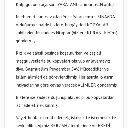
Kalp gözünü açarsan, YARATANI tanırsın. (C.N.oğlu)
Merhameti sınırsız olan Yüce Yaratıcımız, SINAVDA
olduğumuz halde bizlere, bu gâyeleri KOPYALAR
kabilinden Mukaddes kitaplar (bizlere KUR’ÂNI Kerîmi)
göndermiş.
Rızık ve tahsil peşinde koştururken ve çeşitli
meşguliyetlerle bu kopyaları okuyup anlayamayız
diye, Başmuallim Peygamber SAV, Müceddidler ve
İslâm âlimleri de görevlendirmiş. Her asırda, o asrın
ihtiyaçlarına göre cevap verecek ÂLİMLER göndermiş.
Bizlere ise sadece düşünüp akıl edip, bu kopyalardan
istifade etmek kalmış.
Şâyet bunları ihmal edersek; istesek te istemesek te
sevk edileceğimiz BERZAH âlemlerinde ve EBEDÎ