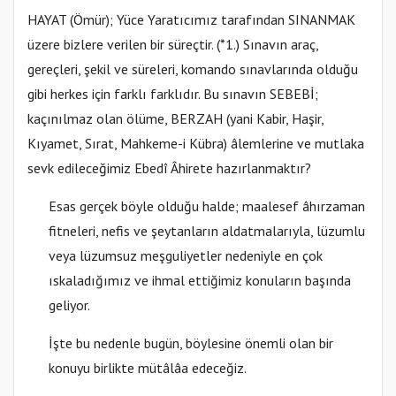
HAYAT (Ömür); Yüce Yaratıcımız tarafından SINANMAK
üzere bizlere verilen bir süreçtir. (*1.) Sınavın araç,
gereçleri, şekil ve süreleri, komando sınavlarında olduğu
gibi herkes için farklı farklıdır. Bu sınavın SEBEBİ;
kaçınılmaz olan ölüme, BERZAH (yani Kabir, Haşir,
Kıyamet, Sırat, Mahkeme-i Kübra) âlemlerine ve mutlaka
sevk edileceğimiz Ebedî Âhirete hazırlanmaktır?
Esas gerçek böyle olduğu halde; maalesef âhırzaman
fitneleri, nefis ve şeytanların aldatmalarıyla, lüzumlu
veya lüzumsuz meşguliyetler nedeniyle en çok
ıskaladığımız ve ihmal ettiğimiz konuların başında
geliyor.
İşte bu nedenle bugün, böylesine önemli olan bir
konuyu birlikte mütâlâa edeceğiz.