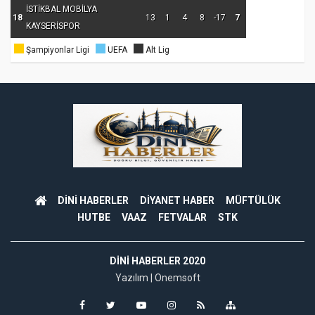
İSTİKBAL MOBİLYA
18
13
1
4
8
-17
7
KAYSERİSPOR
Şampiyonlar Ligi
UEFA
Alt Lig
DİNİ HABERLER
DİYANET HABER
MÜFTÜLÜK
HUTBE
VAAZ
FETVALAR
STK
DINI HABERLER 2020
Yazılım |
Onemsoft