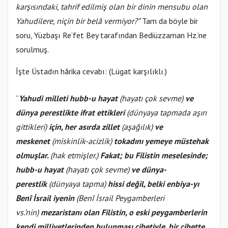
karşısındaki, tahrif edilmiş olan bir dinin mensubu olan
Yahudilere, niçin bir belâ vermiyor?”
Tam da böyle bir
soru, Yüzbaşı Re’fet Bey tarafından Bediüzzaman Hz.’ne
sorulmuş.
İşte Üstadın hârika cevabı:
(Lügat karşılıklı.)
“
Yahudi milleti hubb-u hayat
(hayatı çok sevme)
ve
dünya perestlikte ifrat ettikleri
(dünyaya tapmada aşırı
gittikleri)
için, her asırda zillet
(aşağılık)
ve
meskenet
(miskinlik-acizlik)
tokadını yemeye müstehak
olmuşlar.
(hak etmişler.)
Fakat; bu Filistin meselesinde;
hubb-u hayat
(hayatı çok sevme)
ve dünya-
perestlik
(dünyaya tapma)
hissi değil, belki enbiya-yı
Benî İsrail iyenin
(Benî İsrail Peygamberleri
vs.’nin)
mezaristanı olan Filistin, o eski peygamberlerin
kendi milliyetlerinden bulunması cihetiyle, bir cihette