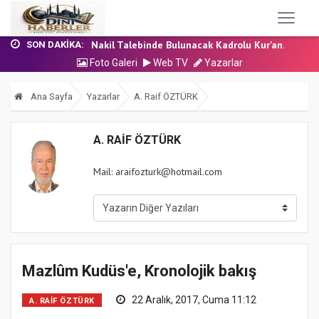
24 Temmuz 2026 - Cuma Hutbesi
7 Ağustos 2026 - Cuma Hutbesi
Nakil Talebinde Bulunacak Kadrolu Kur’an...
SON DAKIKA:
Aşçı Alımı (Kurum İçi) Sınavı (Sözlü) So...
Foto Galeri
Web TV
Yazarlar
31 Temmuz 2026 - Cuma Hutbesi
24 Temmuz 2026 - Cuma Hutbesi
Ana Sayfa
Yazarlar
A. Raif ÖZTÜRK
7 Ağustos 2026 - Cuma Hutbesi
A. RAIF ÖZTÜRK
Mail: araifozturk@hotmail.com
Mazlûm Kudüs'e, Kronolojik bakış
22 Aralık, 2017, Cuma 11:12
A. RAIF ÖZTÜRK