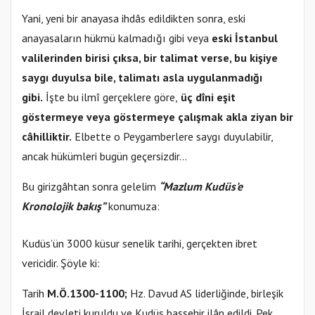
Yani, yeni bir anayasa ihdâs edildikten sonra, eski
anayasaların hükmü kalmadığı gibi veya
eski İstanbul
valilerinden birisi çıksa, bir talimat verse, bu kişiye
saygı duyulsa bile, talimatı asla uygulanmadığı
gibi.
İşte bu ilmî gerçeklere göre,
üç dîni eşit
göstermeye veya göstermeye çalışmak akla ziyan bir
câhilliktir.
Elbette o Peygamberlere saygı duyulabilir,
ancak hükümleri bugün geçersizdir…
Bu girizgâhtan sonra gelelim
“Mazlum Kudüs'e
Kronolojik bakış”
konumuza:
Kudüs’ün 3000 küsur senelik tarihi, gerçekten ibret
vericidir. Şöyle ki:
Tarih
M.Ö.1300-1100;
Hz. Davud AS liderliğinde, birleşik
İsrail devleti kuruldu ve Kudüs başşehir ilân edildi. Pek