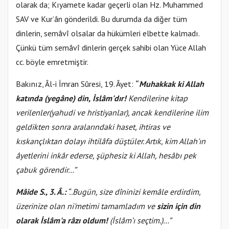
olarak da; Kıyamete kadar geçerli olan Hz. Muhammed
SAV ve Kur’ân gönderildi. Bu durumda da diğer tüm
dinlerin, semâvî olsalar da hükümleri elbette kalmadı.
Çünkü tüm semâvî dinlerin gerçek sahibi olan Yüce Allah
cc. böyle emretmiştir.
Bakınız, Âl-i İmran Sûresi, 19. Âyet:
“
Muhakkak ki Allah
katında (yegâne) din,
İslâm'dır!
Kendilerine kitap
verilenler(yahudi ve hristiyanlar), ancak kendilerine ilim
geldikten sonra aralarındaki haset, ihtiras ve
kıskançlıktan dolayı ihtilâfa düştüler. Artık, kim Allah'ın
âyetlerini inkâr ederse, şüphesiz ki Allah, hesâbı pek
çabuk görendir…”
Mâide S., 3. Â.:
“..Bugün, size dîninizi kemâle erdirdim,
üzerinize olan ni'metimi tamamladım ve
sizin için din
olarak İslâm'a râzı oldum!
(İslâm’ı seçtim.)…”