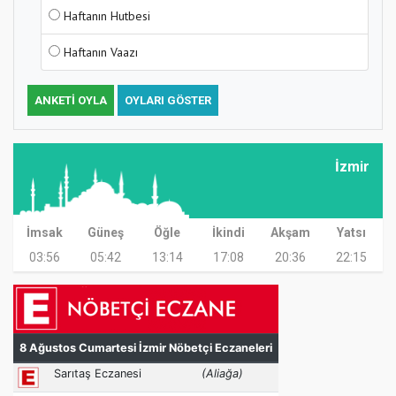
Haftanın Hutbesi
Haftanın Vaazı
ANKETI OYLA
OYLARI GÖSTER
İzmir
İmsak
Güneş
Öğle
İkindi
Akşam
Yatsı
03:56
05:42
13:14
17:08
20:36
22:15