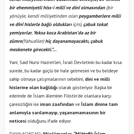
bir ehemmiyetli hiss-i millî ve dinî olmasından
(bir
yönüyle, kendi milliyetinden olan
peygamberlere milli
ve dînî hislerle bağlı oldukları
için)
,
çabuk tokat
yemiyorlar. Yoksa koca Arabistan’da az bir
zümre
(Yahudiler)
hiç dayanamayacaktı, çabuk
meskenete girecekti.”…
Yani; Said Nursi Hazretleri, İsrail Devletinin bu kadar kısa
sürede, bu kadar güçlü bir hale gelmesini ve bu beldeye
sahip olmaya çalışmalarının sebebini,
dini ve milli
hislerine olan bağlılığı
olarak gösteriyor. Başka bir
ederinde de İslam âleminin Filistin'de olanlara karşı
çaresizliğini ise
iman zaafından
ve
İslam dinine tam
anlamıyla sarılamayıp, yaşanamamasının bir
neticesi
olduğunu ifade ediyor.
DAHA AÇIKÇASI:
Müslümanlar
“Müttefik İslam