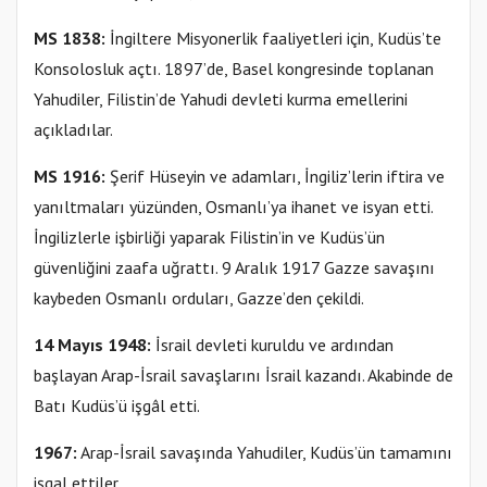
MS 1838:
İngiltere Misyonerlik faaliyetleri için, Kudüs’te
Konsolosluk açtı. 1897’de, Basel kongresinde toplanan
Yahudiler, Filistin’de Yahudi devleti kurma emellerini
açıkladılar.
MS 1916:
Şerif Hüseyin ve adamları, İngiliz’lerin iftira ve
yanıltmaları yüzünden, Osmanlı’ya ihanet ve isyan etti.
İngilizlerle işbirliği yaparak Filistin’in ve Kudüs’ün
güvenliğini zaafa uğrattı. 9 Aralık 1917 Gazze savaşını
kaybeden Osmanlı orduları, Gazze’den çekildi.
14 Mayıs 1948:
İsrail devleti kuruldu ve ardından
başlayan Arap-İsrail savaşlarını İsrail kazandı. Akabinde de
Batı Kudüs’ü işgâl etti.
1967:
Arap-İsrail savaşında Yahudiler, Kudüs’ün tamamını
işgal ettiler.