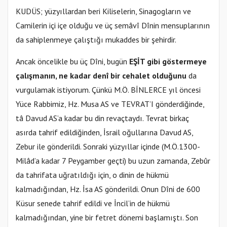
KUDÜS; yüzyıllardan beri Kiliselerin, Sinagogların ve
Camilerin içi içe olduğu ve üç semâvî Dînin mensuplarının
da sahiplenmeye çalıştığı mukaddes bir şehirdir.
Ancak öncelikle bu üç Dîni, bugün
EŞİT gibi göstermeye
çalışmanın, ne kadar denî bir cehalet olduğunu
da
vurgulamak istiyorum. Çünkü M.Ö. BİNLERCE yıl öncesi
Yüce Rabbimiz, Hz. Musa AS ve TEVRAT’I gönderdiğinde,
tâ Davud AS’a kadar bu din revaçtaydı. Tevrat birkaç
asırda tahrif edildiğinden, İsrail oğullarına Davud AS,
Zebur ile gönderildi. Sonraki yüzyıllar içinde
(M.Ö.1300-
Milâd’a kadar 7 Peygamber geçti)
bu uzun zamanda, Zebûr
da tahrifata uğratıldığı için, o dinin de hükmü
kalmadığından, Hz. İsa AS gönderildi. Onun Dîni de 600
Küsur senede tahrif edildi ve İncil’in de hükmü
kalmadığından, yine bir fetret dönemi başlamıştı. Son