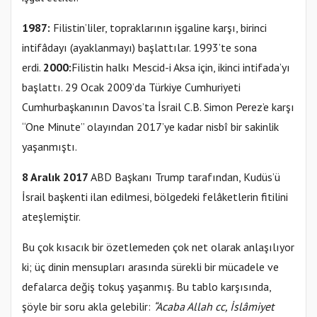
1987:
Filistin’liler, topraklarının işgaline karşı, birinci
intifâdayı
(ayaklanmayı)
başlattılar. 1993’te sona
erdi.
2000:
Filistin halkı Mescid-i Aksa için, ikinci intifada’yı
başlattı. 29 Ocak 2009’da Türkiye Cumhuriyeti
Cumhurbaşkanının Davos’ta İsrail C.B. Simon Perez’e karşı
“One Minute” olayından 2017’ye kadar nisbî bir sakinlik
yaşanmıştı.
8 Aralık 2017
ABD Başkanı Trump tarafından, Kudüs’ü
İsrail başkenti ilan edilmesi, bölgedeki felâketlerin fitilini
ateşlemiştir.
Bu çok kısacık bir özetlemeden çok net olarak anlaşılıyor
ki; üç dinin mensupları arasında sürekli bir mücadele ve
defalarca değiş tokuş yaşanmış. Bu tablo karşısında,
şöyle bir soru akla gelebilir:
“Acaba Allah cc, İslâmiyet