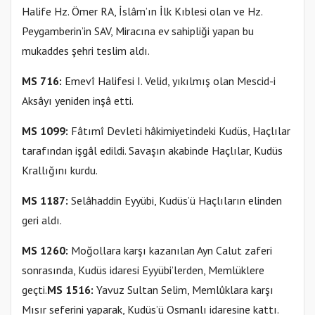
Halife Hz. Ömer RA, İslâm’ın İlk Kıblesi olan ve Hz.
Peygamberin’in SAV, Miracına ev sahipliği yapan bu
mukaddes şehri teslim aldı.
MS 716:
Emevî Halifesi
I. Velid, yıkılmış olan Mescid-i
Aksâyı yeniden inşâ etti.
MS 1099:
Fâtımî Devleti hâkimiyetindeki Kudüs, Haçlılar
tarafından işgâl edildi. Savaşın akabinde Haçlılar, Kudüs
Krallığını kurdu.
MS 1187:
Selâhaddin Eyyübi, Kudüs’ü Haçlıların elinden
geri aldı.
MS 1260:
Moğollara karşı kazanılan Ayn Calut zaferi
sonrasında, Kudüs idaresi Eyyübi’lerden, Memlüklere
geçti.
MS 1516:
Yavuz Sultan Selim, Memlûklara karşı
Mısır seferini yaparak, Kudüs’ü Osmanlı idaresine kattı.