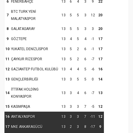
6
FENERBAHÇE
13
6
4
3
9
22
BTC TURK YENİ
7
13
5
5
3
12
20
MALATYASPOR
8
GALATASARAY
13
5
5
3
3
20
9
GÖZTEPE
13
4
5
4
-1
17
10
YUKATEL DENİZLİSPOR
13
5
2
6
-1
17
11
ÇAYKUR RİZESPOR
13
5
2
6
-7
17
12
GAZİANTEP FUTBOL KULÜBÜ
13
4
4
5
-6
16
13
GENÇLERBİRLİĞİ
13
3
5
5
0
14
İTTİFAK HOLDİNG
14
13
3
4
6
-7
13
KONYASPOR
15
KASIMPAŞA
13
3
3
7
-5
12
16
ANTALYASPOR
13
3
3
7
-11
12
17
MKE ANKARAGÜCÜ
13
2
3
8
-17
9