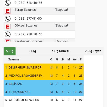
S.Lig
1.Lig
2.Lig Kırmızı
2.Lig Beyaz
Takımlar
O
G
B
M
Av
P
1
DEMİR GRUP SİVASSPOR
13
8
3
2
14
27
2
MEDİPOL BAŞAKŞEHİR FK
13
7
4
2
8
25
3
BEŞİKTAŞ
13
7
3
3
5
24
4
TRABZONSPOR
13
6
5
2
10
23
5
AYTEMİZ ALANYASPOR
13
6
4
3
11
22