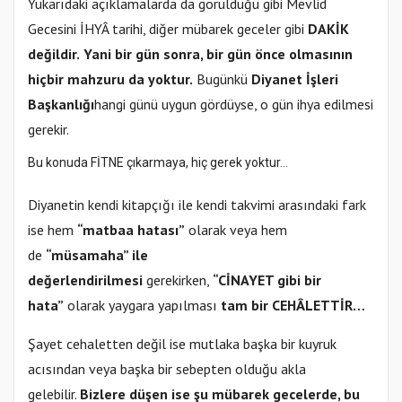
Yukarıdaki açıklamalarda da görüldüğü gibi Mevlid
Gecesini İHYÂ tarihi, diğer mübarek geceler gibi
DAKİK
değildir.
Yani bir gün sonra, bir gün önce olmasının
hiçbir mahzuru da yoktur.
Bugünkü
Diyanet İşleri
Başkanlığı
hangi günü uygun gördüyse, o gün ihya edilmesi
gerekir.
Bu konuda FİTNE çıkarmaya, hiç gerek yoktur…
Diyanetin kendi kitapçığı ile kendi takvimi arasındaki fark
ise hem
“matbaa hatası”
olarak veya hem
de
“müsamaha” ile
değerlendirilmesi
gerekirken,
“CİNAYET gibi bir
hata”
olarak yaygara yapılması
tam bir CEHÂLETTİR…
Şayet cehaletten değil ise mutlaka başka bir kuyruk
acısından veya başka bir sebepten olduğu akla
gelebilir.
Bizlere düşen ise şu mübarek gecelerde, bu