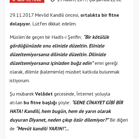
A. RAIF ÖZTÜRK
29.11.2017 Mevlid Kandili öncesi,
ortalıkta bir fitne
dolaşıyor.
Lütfen dikkat edelim.
Müslim’de geçen bir Hadîs-i Şerifin;
“Bir kötülük
gördüğünüzde onu elinizle düzeltin. Elinizle
düzeltemiyorsanız dilinizle düzeltin. Dilinizle
düzeltemiyorsanız içinizden buğz edin”
emri gereği
olarak, dilimle (kalemimle) müsbet katkıda bulunmak
istiyorum.
Şu mübarek
Velâdet
gecesinde, İnternet yoluyla
atılan
bu fitne başlığı
şöyle:
“GENE CİNAYET GİBİ BİR
HATA! Kandili, hem bugün, hem de yarın olarak
duyuran Diyanet, neden çıkıp özür dilemiyor?”
Bir diğeri
de
“Mevüt kandili YARIN!”…