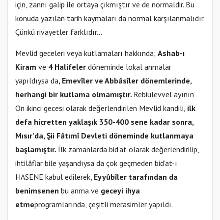
için, zannı galip ile ortaya çıkmıştır ve de normaldir. Bu
konuda yazılan tarih kaymaları da normal karşılanmalıdır.
Çünkü rivayetler farklıdır…
Mevlid geceleri veya kutlamaları hakkında;
Ashab-ı
Kiram
ve
4 Halifeler
döneminde lokal anmalar
yapıldıysa da
, Emevîler ve Abbâsîler dönemlerinde,
herhangi bir kutlama olmamıştır.
Rebiulevvel ayının
On ikinci gecesi olarak değerlendirilen Mevlid kandili,
ilk
defa hicretten yaklaşık 350-400 sene kadar sonra,
Mısır’da, Şii Fâtımî Devleti döneminde kutlanmaya
başlamıştır.
İlk zamanlarda bid’at olarak değerlendirilip,
ihtilâflar bile yaşandıysa da çok geçmeden bid’at-ı
HASENE kabul edilerek,
Eyyûbîler tarafından da
benimsenen
bu anma ve
geceyi ihya
etme
programlarında, çeşitli merasimler yapıldı.