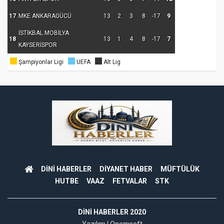
17
MKE ANKARAGÜCÜ
13
2
3
8
-17
9
İSTİKBAL MOBİLYA
18
13
1
4
8
-17
7
KAYSERİSPOR
Şampiyonlar Ligi
UEFA
Alt Lig
DİNİ HABERLER
DİYANET HABER
MÜFTÜLÜK
HUTBE
VAAZ
FETVALAR
STK
DINI HABERLER 2020