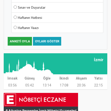
Sınav ve Duyurular
Haftanın Hutbesi
Haftanın Vaazı
ANKETI OYLA
OYLARI GÖSTER
İzmir
İmsak
Güneş
Öğle
İkindi
Akşam
Yatsı
03:56
05:42
13:14
17:08
20:36
22:15