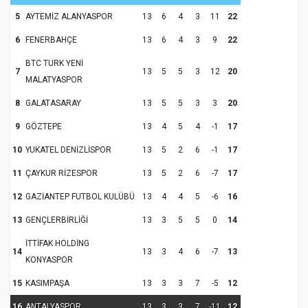
5
AYTEMİZ ALANYASPOR
13
6
4
3
11
22
6
FENERBAHÇE
13
6
4
3
9
22
BTC TURK YENİ
7
13
5
5
3
12
20
MALATYASPOR
8
GALATASARAY
13
5
5
3
3
20
9
GÖZTEPE
13
4
5
4
-1
17
10
YUKATEL DENİZLİSPOR
13
5
2
6
-1
17
11
ÇAYKUR RİZESPOR
13
5
2
6
-7
17
12
GAZİANTEP FUTBOL KULÜBÜ
13
4
4
5
-6
16
13
GENÇLERBİRLİĞİ
13
3
5
5
0
14
İTTİFAK HOLDİNG
14
13
3
4
6
-7
13
KONYASPOR
15
KASIMPAŞA
13
3
3
7
-5
12
16
ANTALYASPOR
13
3
3
7
-11
12