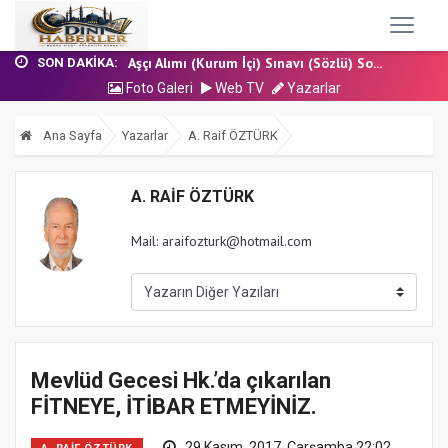
17 Temmuz 2026 - Cuma Hutbesi
Nakil Talebinde Bulunacak Kadrolu Kur’an...
Aşçı Alımı (Kurum İçi) Sınavı (Sözlü) So...
SON DAKIKA:
31 Temmuz 2026 - Cuma Hutbesi
Foto Galeri
Web TV
Yazarlar
24 Temmuz 2026 - Cuma Hutbesi
17 Temmuz 2026 - Cuma Hutbesi
Ana Sayfa
Yazarlar
A. Raif ÖZTÜRK
Nakil Talebinde Bulunacak Kadrolu Kur’an...
A. RAIF ÖZTÜRK
Mail: araifozturk@hotmail.com
Mevlüd Gecesi Hk.’da çıkarılan
FİTNEYE, İTİBAR ETMEYİNİZ.
29 Kasım, 2017, Çarşamba 22:02