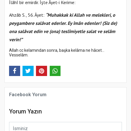
İlâhî bir emirdir. İşte Âyet-i Kerime:
Ahzâb S., 56. Âyet:
“Muhakkak ki Allah ve melekleri, o
peygambere salâvat ederler. Ey îmân edenler! (Siz de)
ona salâvat edin ve (ona) teslîmiyetle salat ve selâm
verin!”
Allah cc kelamından sonra, başka kelâma ne hâcet…
Vesselâm.
Facebook Yorum
Yorum Yazın