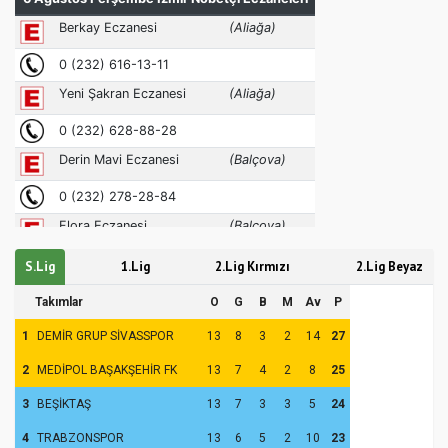
S.Lig
1.Lig
2.Lig Kırmızı
2.Lig Beyaz
Takımlar
O
G
B
M
Av
P
1
DEMİR GRUP SİVASSPOR
13
8
3
2
14
27
2
MEDİPOL BAŞAKŞEHİR FK
13
7
4
2
8
25
3
BEŞİKTAŞ
13
7
3
3
5
24
4
TRABZONSPOR
13
6
5
2
10
23