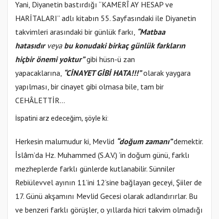
Yani, Diyanetin bastırdığı “KAMERÎ AY HESAP ve
HARİTALARI” adlı kitabın 55. Sayfasındaki ile Diyanetin
takvimleri arasındaki bir günlük farkı,
“Matbaa
hatasıdır
veya
bu konudaki birkaç günlük farkların
hiçbir önemi yoktur”
gibi hüsn-ü zan
yapacaklarına,
“CİNAYET GİBİ HATA!!!”
olarak yaygara
yapılması, bir cinayet gibi olmasa bile, tam bir
CEHÂLETTİR…
İspatini arz edeceğim, şöyle ki:
Herkesin malumudur ki, Mevlid
“doğum zamanı”
demektir.
İslâm’da Hz. Muhammed (S.A.V.) ‘in doğum günü, farklı
mezheplerde farklı günlerde kutlanabilir. Sünniler
Rebiülevvel ayının 11’ini 12’sine bağlayan geceyi, Şiiler de
17. Günü akşamını Mevlid Gecesi olarak adlandırırlar. Bu
ve benzeri farklı görüşler, o yıllarda hicri takvim olmadığı