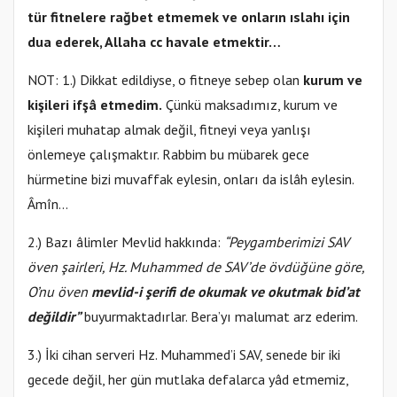
tür fitnelere rağbet etmemek ve onların ıslahı için
dua ederek, Allaha cc havale etmektir…
NOT: 1.) Dikkat edildiyse, o fitneye sebep olan
kurum ve
kişileri ifşâ etmedim.
Çünkü maksadımız, kurum ve
kişileri muhatap almak değil, fitneyi veya yanlışı
önlemeye çalışmaktır. Rabbim bu mübarek gece
hürmetine bizi muvaffak eylesin, onları da islâh eylesin.
Âmîn…
2.) Bazı âlimler Mevlid hakkında:
“Peygamberimizi SAV
öven şairleri, Hz. Muhammed de SAV’de övdüğüne göre,
O’nu öven
mevlid-i şerifi de okumak ve okutmak bid’at
değildir”
buyurmaktadırlar. Bera’yı malumat arz ederim.
3.) İki cihan serveri Hz. Muhammed’i SAV, senede bir iki
gecede değil, her gün mutlaka defalarca yâd etmemiz,