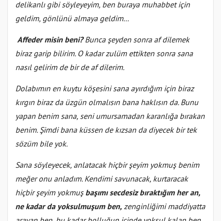
delikanlı gibi söyleyeyim, ben buraya muhabbet için
geldim, gönlünü almaya geldim...
Affeder misin beni?
Bunca şeyden sonra af dilemek
biraz garip bilirim. O kadar zulüm ettikten sonra sana
nasıl gelirim de bir de af dilerim.
Dolabımın en kuytu köşesini sana ayırdığım için biraz
kırgın biraz da üzgün olmalısın bana haklısın da. Bunu
yapan benim sana, seni umursamadan karanlığa bırakan
benim. Şimdi bana küssen de kızsan da diyecek bir tek
sözüm bile yok.
Sana söyleyecek, anlatacak hiçbir şeyim yokmuş benim
meğer onu anladım. Kendimi savunacak, kurtaracak
hiçbir şeyim yokmuş
başımı secdesiz bıraktığım her an,
ne kadar da yoksulmuşum ben,
zenginliğimi maddiyatta
arayan ben, bu kadar bolluğun içinde yoksul kalan ben,