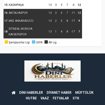
15
KASIMPAŞA
13
3
3
7
-5
12
16
ANTALYASPOR
13
3
3
7
-11
12
17
MKE ANKARAGÜCÜ
13
2
3
8
-17
9
İSTİKBAL MOBİLYA
18
13
1
4
8
-17
7
KAYSERİSPOR
Şampiyonlar Ligi
UEFA
Alt Lig
DİNİ HABERLER
DİYANET HABER
MÜFTÜLÜK
HUTBE
VAAZ
FETVALAR
STK