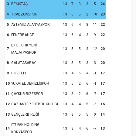
3
BEŞİKTAŞ
13
7
3
3
5
24
4
TRABZONSPOR
13
6
5
2
10
23
5
AYTEMİZ ALANYASPOR
13
6
4
3
11
22
6
FENERBAHÇE
13
6
4
3
9
22
BTC TURK YENİ
7
13
5
5
3
12
20
MALATYASPOR
8
GALATASARAY
13
5
5
3
3
20
9
GÖZTEPE
13
4
5
4
-1
17
10
YUKATEL DENİZLİSPOR
13
5
2
6
-1
17
11
ÇAYKUR RİZESPOR
13
5
2
6
-7
17
12
GAZİANTEP FUTBOL KULÜBÜ
13
4
4
5
-6
16
13
GENÇLERBİRLİĞİ
13
3
5
5
0
14
İTTİFAK HOLDİNG
14
13
3
4
6
-7
13
KONYASPOR