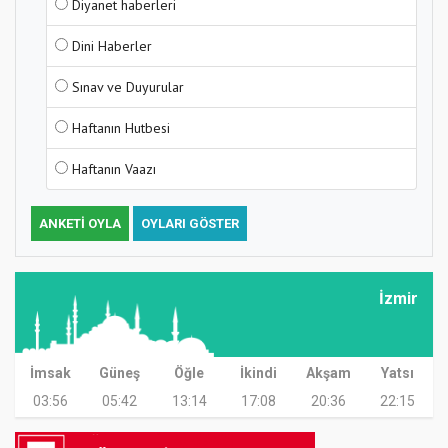
Diyanet haberleri
Dini Haberler
Sınav ve Duyurular
Haftanın Hutbesi
Haftanın Vaazı
ANKETI OYLA
OYLARI GÖSTER
İzmir
İmsak
Güneş
Öğle
İkindi
Akşam
Yatsı
03:56
05:42
13:14
17:08
20:36
22:15