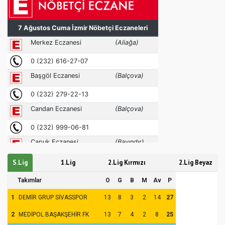
S.Lig
1.Lig
2.Lig Kırmızı
2.Lig Beyaz
Takımlar
O
G
B
M
Av
P
1
DEMİR GRUP SİVASSPOR
13
8
3
2
14
27
2
MEDİPOL BAŞAKŞEHİR FK
13
7
4
2
8
25