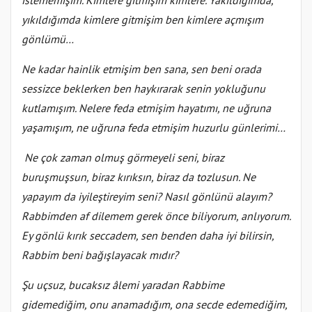
istememişim. Kimlere gitmişim kimlere. Yakıldığımda,
yıkıldığımda kimlere gitmişim ben kimlere açmışım
gönlümü…
Ne kadar hainlik etmişim ben sana, sen beni orada
sessizce beklerken ben haykırarak senin yokluğunu
kutlamışım. Nelere feda etmişim hayatımı, ne uğruna
yaşamışım, ne uğruna feda etmişim huzurlu günlerimi…
Ne çok zaman olmuş görmeyeli seni, biraz
buruşmuşsun, biraz kırıksın, biraz da tozlusun. Ne
yapayım da iyileştireyim seni? Nasıl gönlünü alayım?
Rabbimden af dilemem gerek önce biliyorum, anlıyorum.
Ey gönlü kırık seccadem, sen benden daha iyi bilirsin,
Rabbim beni bağışlayacak mıdır?
Şu uçsuz, bucaksız âlemi yaradan Rabbime
gidemediğim, onu anamadığım, ona secde edemediğim,