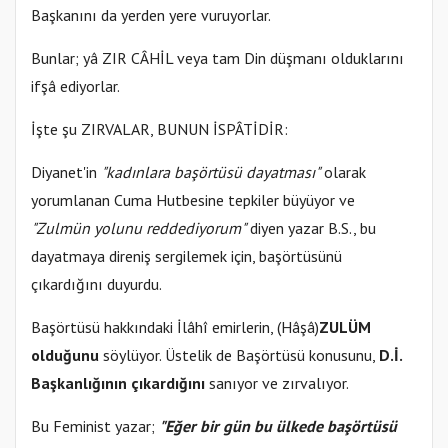
Başkanını da yerden yere vuruyorlar.
Bunlar; yâ ZIR CÂHİL veya tam Din düşmanı olduklarını
ifşâ ediyorlar.
İşte şu ZIRVALAR, BUNUN İSPÂTİDİR:
Diyanet'in
"kadınlara başörtüsü dayatması"
olarak
yorumlanan Cuma Hutbesine tepkiler büyüyor ve
"Zulmün yolunu reddediyorum"
diyen yazar B.S., bu
dayatmaya direniş sergilemek için, başörtüsünü
çıkardığını duyurdu.
Başörtüsü hakkındaki İlâhî emirlerin, (Hâşâ)
ZULÜM
olduğunu
söylüyor. Üstelik de Başörtüsü konusunu,
D.İ.
Başkanlığının çıkardığını
sanıyor ve zırvalıyor.
Bu Feminist yazar;
"Eğer bir gün bu ülkede başörtüsü