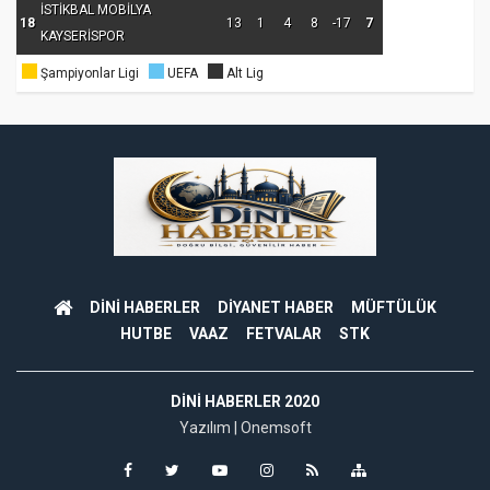
İSTİKBAL MOBİLYA
18
13
1
4
8
-17
7
KAYSERİSPOR
Şampiyonlar Ligi
UEFA
Alt Lig
DİNİ HABERLER
DİYANET HABER
MÜFTÜLÜK
HUTBE
VAAZ
FETVALAR
STK
DINI HABERLER 2020
Yazılım |
Onemsoft