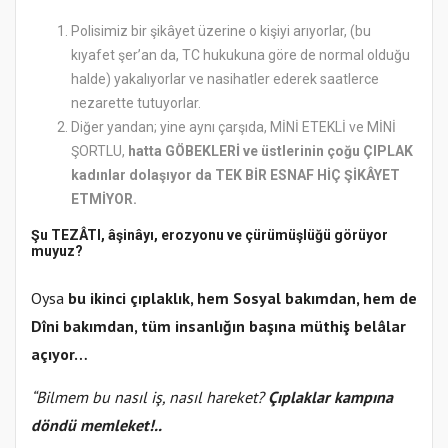
Polisimiz bir şikâyet üzerine o kişiyi arıyorlar, (bu
kıyafet şer’an da, TC hukukuna göre de normal olduğu
halde) yakalıyorlar ve nasihatler ederek saatlerce
nezarette tutuyorlar.
Diğer yandan; yine aynı çarşıda, MİNİ ETEKLİ ve MİNİ
ŞORTLU,
hatta GÖBEKLERİ ve üstlerinin çoğu ÇIPLAK
kadınlar dolaşıyor da TEK BİR ESNAF HİÇ ŞİKÂYET
ETMİYOR.
Şu TEZÂTI, âşinâyı, erozyonu ve çürümüşlüğü görüyor
muyuz?
Oysa
bu ikinci çıplaklık, hem Sosyal bakımdan, hem de
Dîni bakımdan, tüm insanlığın başına müthiş belâlar
açıyor…
“Bilmem bu nasıl iş, nasıl hareket?
Çıplaklar kampına
döndü memleket!..