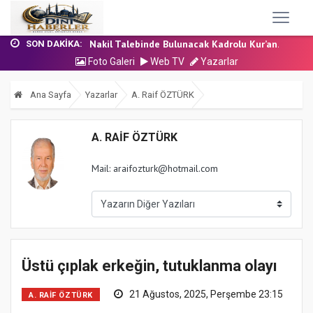
24 Temmuz 2026 - Cuma Hutbesi
7 Ağustos 2026 - Cuma Hutbesi
Nakil Talebinde Bulunacak Kadrolu Kur’an...
SON DAKIKA:
Aşçı Alımı (Kurum İçi) Sınavı (Sözlü) So...
Foto Galeri
Web TV
Yazarlar
31 Temmuz 2026 - Cuma Hutbesi
24 Temmuz 2026 - Cuma Hutbesi
Ana Sayfa
Yazarlar
A. Raif ÖZTÜRK
7 Ağustos 2026 - Cuma Hutbesi
A. RAIF ÖZTÜRK
Mail: araifozturk@hotmail.com
Üstü çıplak erkeğin, tutuklanma olayı
21 Ağustos, 2025, Perşembe 23:15
A. RAIF ÖZTÜRK