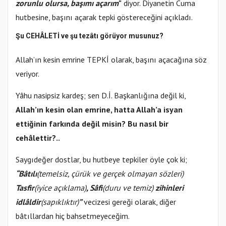
zorunlu olursa, başımı açarım
"
diyor. Diyanetin Cuma
hutbesine, başını açarak tepki göstereceğini açıkladı.
Şu CEHÂLETİ ve şu tezâtı görüyor musunuz?
Allah’ın kesin emrine TEPKİ olarak, başını açacağına söz
veriyor.
Yâhu nasipsiz kardeş; sen D.İ. Başkanlığına değil ki,
Allah’ın kesin olan emrine, hatta Allah’a isyan
ettiğinin farkında değil misin? Bu nasıl bir
cehâlettir?..
Saygıdeğer dostlar, bu hutbeye tepkiler öyle çok ki;
“Bâtılı
(temelsiz, çürük ve gerçek olmayan sözleri)
Tasfir
(iyice açıklama)
, Sâfi
(duru ve temiz)
zihinleri
idlâldir
(sapıklıktır)
”
vecizesi gereği olarak, diğer
bâtıllardan hiç bahsetmeyeceğim.