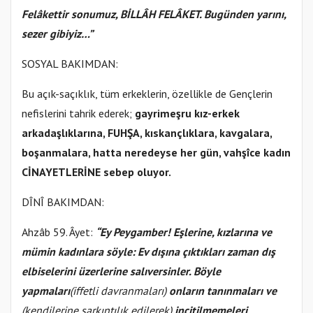
Felâkettir sonumuz, BİLLÂH FELÂKET. Bugünden yarını,
sezer gibiyiz…”
SOSYAL BAKIMDAN:
Bu açık-saçıklık, tüm erkeklerin, özellikle de Gençlerin
nefislerini tahrik ederek;
gayrimeşru kız-erkek
arkadaşlıklarına, FUHŞA, kıskançlıklara, kavgalara,
boşanmalara, hatta neredeyse her gün, vahşîce kadın
CİNAYETLERİNE sebep oluyor.
DÎNÎ BAKIMDAN:
Ahzâb 59. Âyet:
“Ey Peygamber! Eşlerine, kızlarına ve
mümin kadınlara söyle: Ev dışına çıktıkları zaman dış
elbiselerini üzerlerine salıversinler. Böyle
yapmaları
(iffetli davranmaları)
onların tanınmaları ve
(kendilerine sarkıntılık edilerek)
incitilmemeleri