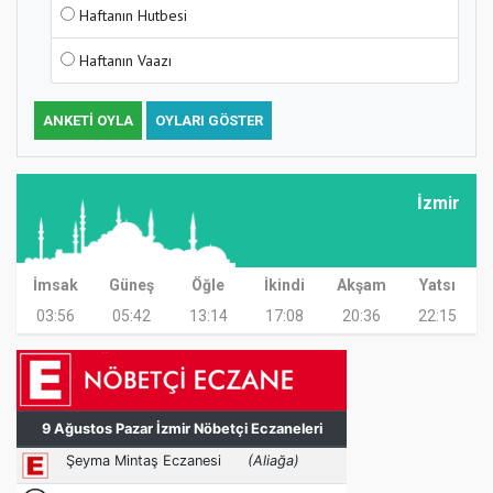
Haftanın Hutbesi
Haftanın Vaazı
ANKETI OYLA
OYLARI GÖSTER
İzmir
İmsak
Güneş
Öğle
İkindi
Akşam
Yatsı
03:56
05:42
13:14
17:08
20:36
22:15