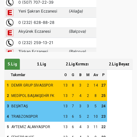
S.Lig
1.Lig
2.Lig Kırmızı
2.Lig Beyaz
Takımlar
O
G
B
M
Av
P
1
DEMİR GRUP SİVASSPOR
13
8
3
2
14
27
2
MEDİPOL BAŞAKŞEHİR FK
13
7
4
2
8
25
3
BEŞİKTAŞ
13
7
3
3
5
24
4
TRABZONSPOR
13
6
5
2
10
23
5
AYTEMİZ ALANYASPOR
13
6
4
3
11
22