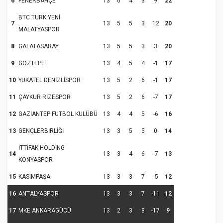
6
FENERBAHÇE
13
6
4
3
9
22
BTC TURK YENİ
7
13
5
5
3
12
20
MALATYASPOR
8
GALATASARAY
13
5
5
3
3
20
9
GÖZTEPE
13
4
5
4
-1
17
10
YUKATEL DENİZLİSPOR
13
5
2
6
-1
17
11
ÇAYKUR RİZESPOR
13
5
2
6
-7
17
12
GAZİANTEP FUTBOL KULÜBÜ
13
4
4
5
-6
16
13
GENÇLERBİRLİĞİ
13
3
5
5
0
14
İTTİFAK HOLDİNG
14
13
3
4
6
-7
13
KONYASPOR
15
KASIMPAŞA
13
3
3
7
-5
12
16
ANTALYASPOR
13
3
3
7
-11
12
17
MKE ANKARAGÜCÜ
13
2
3
8
-17
9