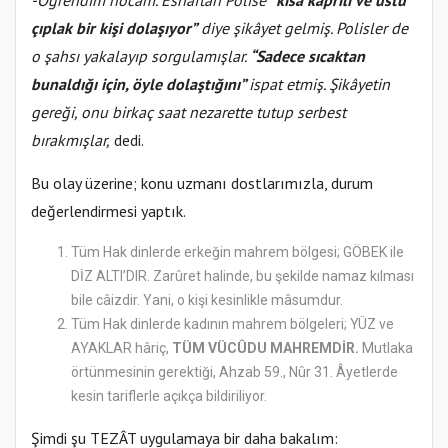
-Öğrendim hocam. Esnaftan Polise
“kısa kaprili ve üstü
çıplak bir kişi dolaşıyor”
diye şikâyet gelmiş. Polisler de
o şahsı yakalayıp sorgulamışlar.
“Sadece sıcaktan
bunaldığı için, öyle dolaştığını”
ispat etmiş. Şikâyetin
gereği, onu birkaç saat nezarette tutup serbest
bırakmışlar,
dedi.
Bu olay üzerine; konu uzmanı dostlarımızla, durum
değerlendirmesi yaptık.
Tüm Hak dinlerde erkeğin mahrem bölgesi; GÖBEK ile
DİZ ALTI’DIR. Zarûret halinde, bu şekilde namaz kılması
bile câizdir. Yani, o kişi kesinlikle mâsumdur.
Tüm Hak dinlerde kadının mahrem bölgeleri; YÜZ ve
AYAKLAR hâriç,
TÜM VÜCÛDU MAHREMDİR.
Mutlaka
örtünmesinin gerektiği, Ahzab 59., Nûr 31. Âyetlerde
kesin tariflerle açıkça bildiriliyor.
Şimdi şu TEZÂT uygulamaya bir daha bakalım: