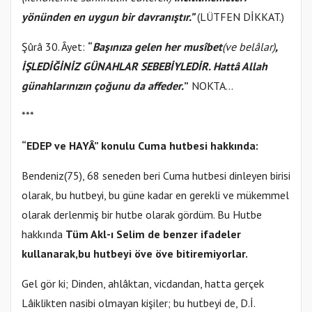
yönünden en uygun bir davranıştır.”
(LÜTFEN DİKKAT.)
Şûrâ 30. Âyet:
“
Başınıza gelen her musîbet
(ve belâlar)
,
İŞLEDİĞİNİZ GÜNAHLAR SEBEBİYLEDİR. Hattâ Allah
günahlarınızın çoğunu da affeder.
”
NOKTA…
***
“EDEP ve HAYÂ” konulu Cuma hutbesi hakkında:
Bendeniz(75), 68 seneden beri Cuma hutbesi dinleyen birisi
olarak, bu hutbeyi, bu güne kadar en gerekli ve mükemmel
olarak derlenmiş bir hutbe olarak gördüm. Bu Hutbe
hakkında
Tüm Akl-ı Selim de benzer ifadeler
kullanarak,
bu hutbeyi öve öve bitiremiyorlar.
Gel gör ki; Dinden, ahlâktan, vicdandan, hatta gerçek
Lâiklikten nasibi olmayan kişiler; bu hutbeyi de, D.İ.