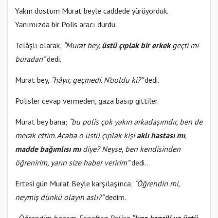
Yakın dostum Murat beyle caddede yürüyorduk.
Yanımızda bir Polis aracı durdu.
Telâşlı olarak,
“Murat bey,
üstü çıplak bir erkek
geçti mi
buradan”
dedi.
Murat bey,
“hâyır, geçmedi. N’ooldu ki?”
dedi.
Polisler cevap vermeden, gaza basıp gittiler.
Murat bey bana;
“bu polis çok yakın arkadaşımdır, ben de
merak ettim. Acaba o üstü çıplak kişi
aklı hastası mı
,
madde bağımlısı mı
diye? Neyse, ben kendisinden
öğrenirim, yarın size haber veririm”
dedi…
Ertesi gün Murat Beyle karşılaşınca;
“Öğrendin mi,
neymiş dünkü olayın aslı?”
dedim.