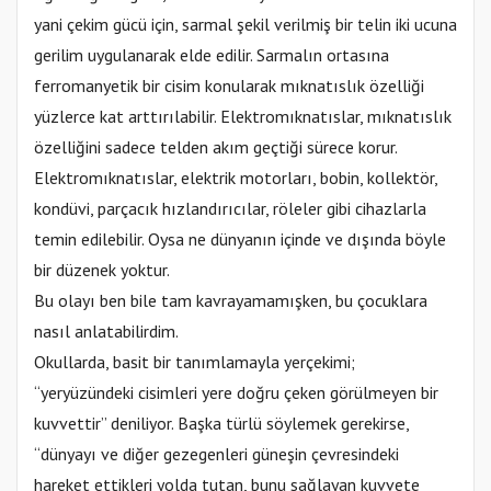
yani çekim gücü için, sarmal şekil verilmiş bir telin iki ucuna
gerilim uygulanarak elde edilir. Sarmalın ortasına
ferromanyetik bir cisim konularak mıknatıslık özelliği
yüzlerce kat arttırılabilir. Elektromıknatıslar, mıknatıslık
özelliğini sadece telden akım geçtiği sürece korur.
Elektromıknatıslar, elektrik motorları, bobin, kollektör,
kondüvi, parçacık hızlandırıcılar, röleler gibi cihazlarla
temin edilebilir. Oysa ne dünyanın içinde ve dışında böyle
bir düzenek yoktur.
Bu olayı ben bile tam kavrayamamışken, bu çocuklara
nasıl anlatabilirdim.
Okullarda, basit bir tanımlamayla yerçekimi;
“yeryüzündeki cisimleri yere doğru çeken görülmeyen bir
kuvvettir” deniliyor. Başka türlü söylemek gerekirse,
“dünyayı ve diğer gezegenleri güneşin çevresindeki
hareket ettikleri yolda tutan, bunu sağlayan kuvvete