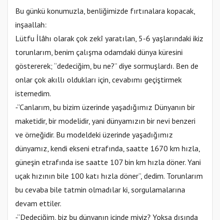
Bu günkü konumuzla, benliğimizde fırtınalara kopacak,
inşaallah:
Lütfu İlâhı olarak çok zekî yaratılan, 5-6 yaşlarındaki ikiz
torunlarım, benim çalışma odamdaki dünya küresini
göstererek; “dedeciğim, bu ne?” diye sormuşlardı. Ben de
onlar çok akıllı oldukları için, cevabımı geçiştirmek
istemedim.
-“Canlarım, bu bizim üzerinde yaşadığımız Dünyanın bir
maketidir, bir modelidir, yani dünyamızın bir nevi benzeri
ve örneğidir. Bu modeldeki üzerinde yaşadığımız
dünyamız, kendi ekseni etrafında, saatte 1670 km hızla,
güneşin etrafında ise saatte 107 bin km hızla döner. Yani
uçak hızının bile 100 katı hızla döner”, dedim. Torunlarım
bu cevaba bile tatmin olmadılar ki, sorgulamalarına
devam ettiler.
-“Dedeciğim, biz bu dünyanın içinde miyiz? Yoksa dışında