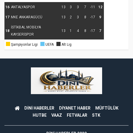
16
ANTALYASPOR
13
3
3
7
-11
12
17
MKE ANKARAGÜCÜ
13
2
3
8
-17
9
İSTİKBAL MOBİLYA
18
13
1
4
8
-17
7
KAYSERİSPOR
Şampiyonlar Ligi
UEFA
Alt Lig
DİNİ HABERLER
DİYANET HABER
MÜFTÜLÜK
HUTBE
VAAZ
FETVALAR
STK