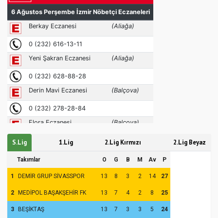
S.Lig
1.Lig
2.Lig Kırmızı
2.Lig Beyaz
Takımlar
O
G
B
M
Av
P
1
DEMİR GRUP SİVASSPOR
13
8
3
2
14
27
2
MEDİPOL BAŞAKŞEHİR FK
13
7
4
2
8
25
3
BEŞİKTAŞ
13
7
3
3
5
24