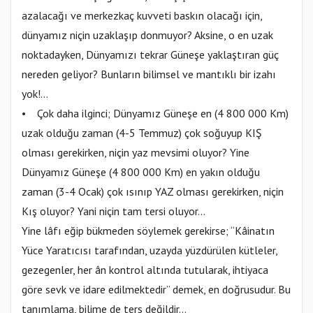
azalacağı ve merkezkaç kuvveti baskın olacağı için,
dünyamız niçin uzaklaşıp donmuyor? Aksine, o en uzak
noktadayken, Dünyamızı tekrar Güneşe yaklaştıran güç
nereden geliyor? Bunların bilimsel ve mantıklı bir izahı
yok!...
• Çok daha ilginci; Dünyamız Güneşe en (4 800 000 Km)
uzak olduğu zaman (4-5 Temmuz) çok soğuyup KIŞ
olması gerekirken, niçin yaz mevsimi oluyor? Yine
Dünyamız Güneşe (4 800 000 Km) en yakın olduğu
zaman (3-4 Ocak) çok ısınıp YAZ olması gerekirken, niçin
Kış oluyor? Yani niçin tam tersi oluyor...
Yine lâfı eğip bükmeden söylemek gerekirse; “Kâinatın
Yüce Yaratıcısı tarafından, uzayda yüzdürülen kütleler,
gezegenler, her ân kontrol altında tutularak, ihtiyaca
göre sevk ve idare edilmektedir” demek, en doğrusudur. Bu
tanımlama, bilime de ters değildir…