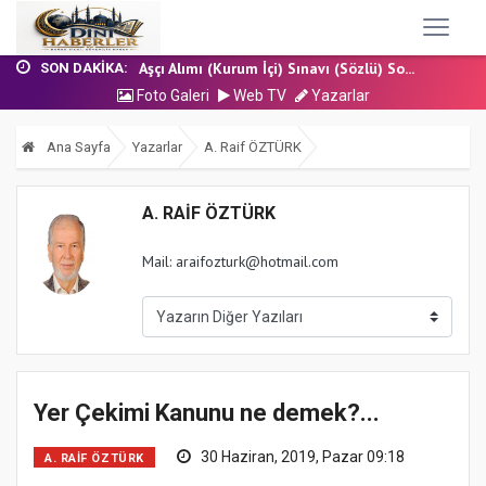
17 Temmuz 2026 - Cuma Hutbesi
Nakil Talebinde Bulunacak Kadrolu Kur’an...
Aşçı Alımı (Kurum İçi) Sınavı (Sözlü) So...
SON DAKIKA:
31 Temmuz 2026 - Cuma Hutbesi
Foto Galeri
Web TV
Yazarlar
24 Temmuz 2026 - Cuma Hutbesi
17 Temmuz 2026 - Cuma Hutbesi
Ana Sayfa
Yazarlar
A. Raif ÖZTÜRK
Nakil Talebinde Bulunacak Kadrolu Kur’an...
A. RAIF ÖZTÜRK
Mail: araifozturk@hotmail.com
Yer Çekimi Kanunu ne demek?...
30 Haziran, 2019, Pazar 09:18
A. RAIF ÖZTÜRK