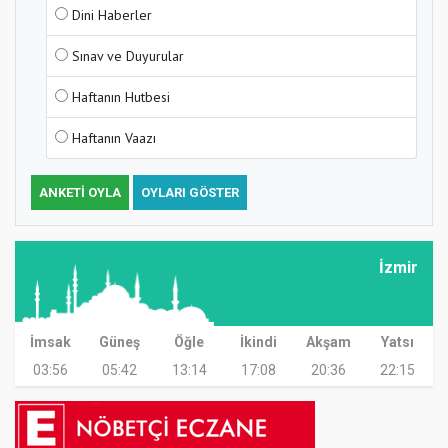
Dini Haberler
Sınav ve Duyurular
Haftanın Hutbesi
Haftanın Vaazı
ANKETI OYLA
OYLARI GÖSTER
İzmir
İmsak
Güneş
Öğle
İkindi
Akşam
Yatsı
03:56
05:42
13:14
17:08
20:36
22:15