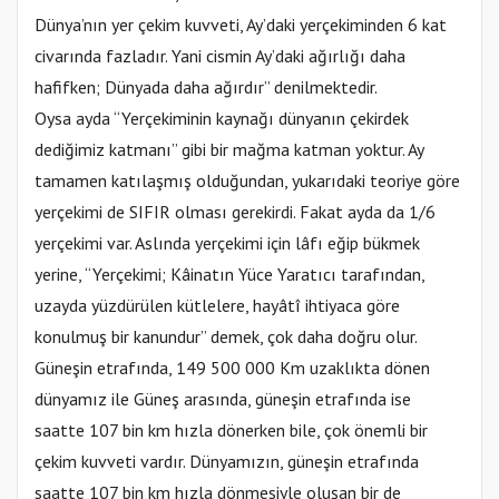
Dünya’nın yer çekim kuvveti, Ay’daki yerçekiminden 6 kat
civarında fazladır. Yani cismin Ay’daki ağırlığı daha
hafifken; Dünyada daha ağırdır” denilmektedir.
Oysa ayda “Yerçekiminin kaynağı dünyanın çekirdek
dediğimiz katmanı” gibi bir mağma katman yoktur. Ay
tamamen katılaşmış olduğundan, yukarıdaki teoriye göre
yerçekimi de SIFIR olması gerekirdi. Fakat ayda da 1/6
yerçekimi var. Aslında yerçekimi için lâfı eğip bükmek
yerine, “Yerçekimi; Kâinatın Yüce Yaratıcı tarafından,
uzayda yüzdürülen kütlelere, hayâtî ihtiyaca göre
konulmuş bir kanundur” demek, çok daha doğru olur.
Güneşin etrafında, 149 500 000 Km uzaklıkta dönen
dünyamız ile Güneş arasında, güneşin etrafında ise
saatte 107 bin km hızla dönerken bile, çok önemli bir
çekim kuvveti vardır. Dünyamızın, güneşin etrafında
saatte 107 bin km hızla dönmesiyle oluşan bir de