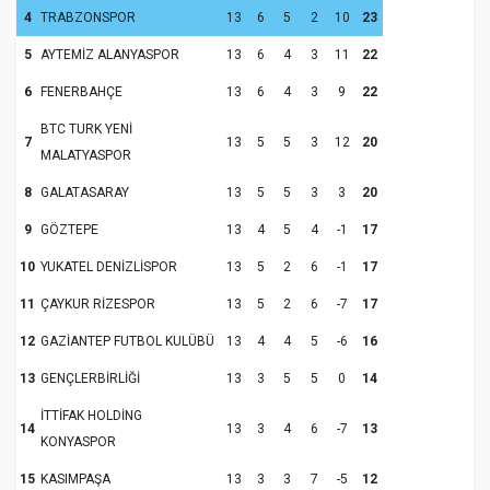
4
TRABZONSPOR
13
6
5
2
10
23
5
AYTEMİZ ALANYASPOR
13
6
4
3
11
22
6
FENERBAHÇE
13
6
4
3
9
22
BTC TURK YENİ
7
13
5
5
3
12
20
MALATYASPOR
8
GALATASARAY
13
5
5
3
3
20
9
GÖZTEPE
13
4
5
4
-1
17
10
YUKATEL DENİZLİSPOR
13
5
2
6
-1
17
11
ÇAYKUR RİZESPOR
13
5
2
6
-7
17
12
GAZİANTEP FUTBOL KULÜBÜ
13
4
4
5
-6
16
13
GENÇLERBİRLİĞİ
13
3
5
5
0
14
İTTİFAK HOLDİNG
14
13
3
4
6
-7
13
KONYASPOR
15
KASIMPAŞA
13
3
3
7
-5
12