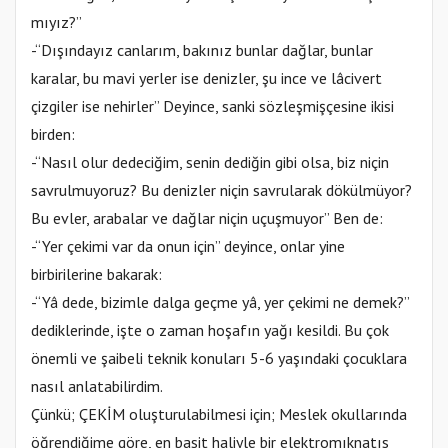
mıyız?”
-“Dışındayız canlarım, bakınız bunlar dağlar, bunlar
karalar, bu mavi yerler ise denizler, şu ince ve lâcivert
çizgiler ise nehirler” Deyince, sanki sözleşmişçesine ikisi
birden:
-“Nasıl olur dedeciğim, senin dediğin gibi olsa, biz niçin
savrulmuyoruz? Bu denizler niçin savrularak dökülmüyor?
Bu evler, arabalar ve dağlar niçin uçuşmuyor” Ben de:
-“Yer çekimi var da onun için” deyince, onlar yine
birbirilerine bakarak:
-“Yâ dede, bizimle dalga geçme yâ, yer çekimi ne demek?”
dediklerinde, işte o zaman hoşafın yağı kesildi. Bu çok
önemli ve şaibeli teknik konuları 5-6 yaşındaki çocuklara
nasıl anlatabilirdim.
Çünkü; ÇEKİM oluşturulabilmesi için; Meslek okullarında
öğrendiğime göre, en basit haliyle bir elektromıknatıs