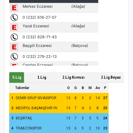
Türkiye’de insanlar dinle bağlarını
koparıyor mu?
S.Lig
1.Lig
2.Lig Kırmızı
2.Lig Beyaz
Takımlar
O
G
B
M
Av
P
1
DEMİR GRUP SİVASSPOR
13
8
3
2
14
27
2
MEDİPOL BAŞAKŞEHİR FK
13
7
4
2
8
25
3
BEŞİKTAŞ
13
7
3
3
5
24
4
TRABZONSPOR
13
6
5
2
10
23