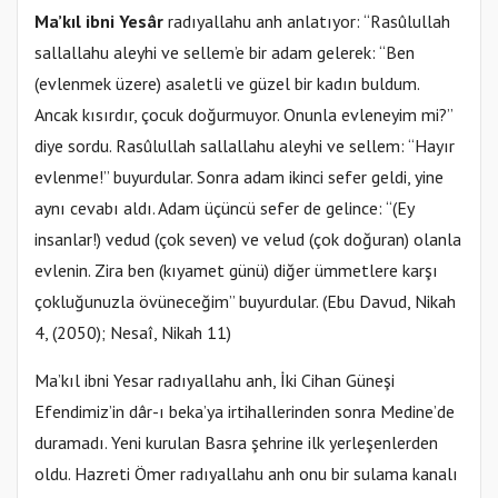
Ma’kıl ibni Yesâr
radıyallahu anh anlatıyor: “Rasûlullah
sallallahu aleyhi ve sellem’e bir adam gelerek: “Ben
(evlenmek üzere) asaletli ve güzel bir kadın buldum.
Ancak kısırdır, çocuk doğurmuyor. Onunla evleneyim mi?”
diye sordu. Rasûlullah sallallahu aleyhi ve sellem: “Hayır
evlenme!” buyurdular. Sonra adam ikinci sefer geldi, yine
aynı cevabı aldı. Adam üçüncü sefer de gelince: “(Ey
insanlar!) vedud (çok seven) ve velud (çok doğuran) olanla
evlenin. Zira ben (kıyamet günü) diğer ümmetlere karşı
çokluğunuzla övüneceğim” buyurdular. (Ebu Davud, Nikah
4, (2050); Nesaî, Nikah 11)
Ma’kıl ibni Yesar radıyallahu anh, İki Cihan Güneşi
Efendimiz’in dâr-ı beka’ya irtihallerinden sonra Medine’de
duramadı. Yeni kurulan Basra şehrine ilk yerleşenlerden
oldu. Hazreti Ömer radıyallahu anh onu bir sulama kanalı