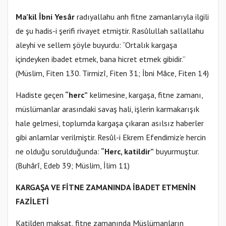
Ma’kil İbni Yesâr
radıyallahu anh fitne zamanlarıyla ilgili
de şu hadis-i şerifi rivayet etmiştir. Rasûlullah sallallahu
aleyhi ve sellem şöyle buyurdu: “Ortalık kargaşa
içindeyken ibadet etmek, bana hicret etmek gibidir.”
(Müslim, Fiten 130. Tirmizî, Fiten 31; İbni Mâce, Fiten 14)
Hadiste geçen
“herc”
kelimesine, kargaşa, fitne zamanı,
müslümanlar arasındaki savaş hali, işlerin karmakarışık
hale gelmesi, toplumda kargaşa çıkaran asılsız haberler
gibi anlamlar verilmiştir. Resûl-i Ekrem Efendimiz’e hercin
ne olduğu sorulduğunda:
“Herc, katildir”
buyurmuştur.
(Buhârî, Edeb 39; Müslim, İlim 11)
KARGAŞA VE FİTNE ZAMANINDA İBADET ETMENİN
FAZİLETİ
Katilden maksat, fitne zamanında Müslümanların