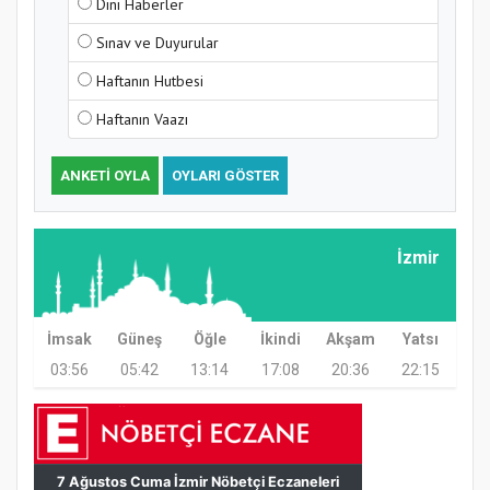
Dini Haberler
Kapanış Programı
Sınav ve Duyurular
Haftanın Hutbesi
Haftanın Vaazı
ANKETI OYLA
OYLARI GÖSTER
İzmir
Samsun Atakum’da Ayasofya Camii
Etkinliği
İmsak
Güneş
Öğle
İkindi
Akşam
Yatsı
03:56
05:42
13:14
17:08
20:36
22:15