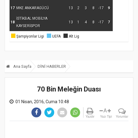
17
MKE ANKARAGÜCÜ
13
2
3
8
-17
9
İSTİKBAL MOBİLYA
18
13
1
4
8
-17
7
KAYSERİSPOR
Şampiyonlar Ligi
UEFA
Alt Lig
Ana Sayfa
DİNİ HABERLER
70 Bin Meleğin Duası
01 Nisan, 2016, Cuma 10:48
A
Yazdır
Yazı Tipi
Yorumlar