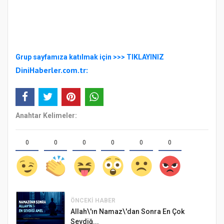
Gr
up sayfamıza katılmak için
>>>
TIKLAYINIZ
DiniHaberler.com.tr:
Anahtar Kelimeler:
0
0
0
0
0
0
ÖNCEKI HABER
Allah\'ın Namaz\'dan Sonra En Çok
Sevdiğ...