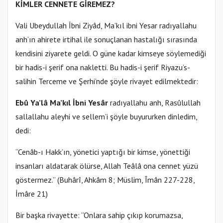
KİMLER CENNETE GİREMEZ?
Vali Ubeydullah İbni Ziyâd, Ma’kıl ibni Yesar radıyallahu
anh’ın ahirete irtihal ile sonuçlanan hastalığı sırasında
kendisini ziyarete geldi. O güne kadar kimseye söylemediği
bir hadis-i şerif ona nakletti. Bu hadis-i şerif Riyazu’s-
salihin Terceme ve Şerhi’nde şöyle rivayet edilmektedir:
Ebû Ya’lâ Ma’kıl İbni Yesâr
radıyallahu anh, Rasûlullah
sallallahu aleyhi ve sellem’i şöyle buyururken dinledim,
dedi:
“Cenâb-ı Hakk’ın, yönetici yaptığı bir kimse, yönettiği
insanları aldatarak ölürse, Allah Teâlâ ona cennet yüzü
göstermez.” (Buhârî, Ahkâm 8; Müslim, Îmân 227-228,
İmâre 21)
Bir başka rivayette: “Onlara sahip çıkıp korumazsa,