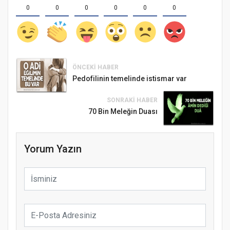
0
0
0
0
0
0
ÖNCEKI HABER
Pedofilinin temelinde istismar var
SONRAKI HABER
70 Bin Meleğin Duası
Yorum Yazın
Samsun Atakum’da Ayasofya Camii
Etkinliği