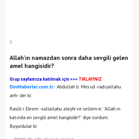
0
Allah’ın namazdan sonra daha sevgili gelen
amel hangisidir?
Gr
up sayfamıza katılmak için
>>>
TIKLAYINIZ
DiniHaberler.com.tr:
Abdullah b. Mes’ud -radıyallahu
anh- der ki:
Rasûl-i Ekrem -sallallahu aleyhi ve sellem-’e: “Allah’ın
katında en sevgili amel hangisidir?” diye sordum.
Buyurdular ki: