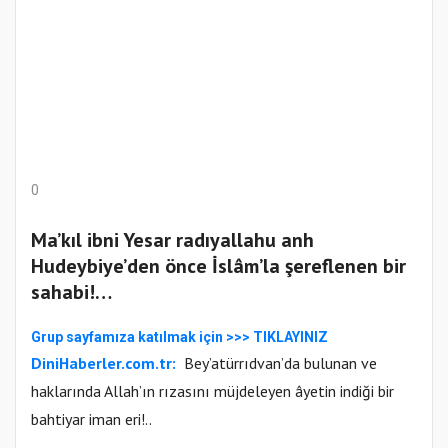
0
Ma’kıl ibni Yesar radıyallahu anh
Hudeybiye’den önce İslâm’la şereflenen bir
sahabi!…
Gr
up sayfamıza katılmak için
>>>
TIKLAYINIZ
DiniHaberler.com.tr:
Bey’atürrıdvan’da bulunan ve
haklarında Allah’ın rızasını müjdeleyen âyetin indiği bir
bahtiyar iman eri!..