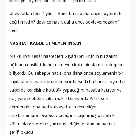
kimseye söylemediği bu hadîs-i şerîfi okudu.
Ubeydullah İbni Ziyâd: “-Bunu bana daha önce söylemeli
değil miydin? deyince hayır, daha önce söyleyemezdim”
dedi.
NASİHAT KABUL ETMEYEN İNSAN
Ma’kıl İbni Yesâr hazretleri, Ziyâd İbni Ebîh’in bu zâlim
oğlunun nasihat kabul etmeyen kötü bir idareci olduğunu
biliyordu. Bu sebeple hadisi ona daha önce söylemenin bir
faydası olmayacağına inanıyordu. Belki bu hadisi söylediği
takdirde kendisine kötülük yapacağını hesaba katıyor ve
boş yere problem çıkarmak istemiyordu. Artık son
demlerinde ona hadisi rivayet etmenin diğer
müslümanlara faydası olacağını düşünmüş olmalı ki,
zâlim idarecilere bir şamar niteliğinde olan bu hadîs-i
şerîfi okudu.