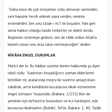
“Daha önce de çok isteyenler oldu, kimseye vermedim,
seni hepsine tercih ederek sana verdim, seninle
evlendirdim. Sen onu talak-ı ric’î ile boşadın. Yani geri
alma hakkın olduğu halde terkettin ve iddeti doldu.
Başkaları istemeye gelince, sen de tâlib oldun. Allah’a
kasem olsun onu asla sana vermeyeceğim” dedim.
NİKÂHA ENGEL DURUMLAR
Ma’kıl der ki: Bu hâdise üzerine benim hakkımda şu âyet
nâzil oldu: “Kadınları boşadığınız zaman iddetlerini
bitirdiler mi, aralarında meşru bir surette anlaştıkları
takdirde, artık kendilerini kocalarına nikah etmelerine
engel olmayın” buyuruldu. (Bakara: 2/232) Ben de
yeminim için kefarette bulundum ve kız kardeşimi, eski
kocasına nikahladım. (Buhârî, Tefsir, Bakara: 2, 40, Talâk: