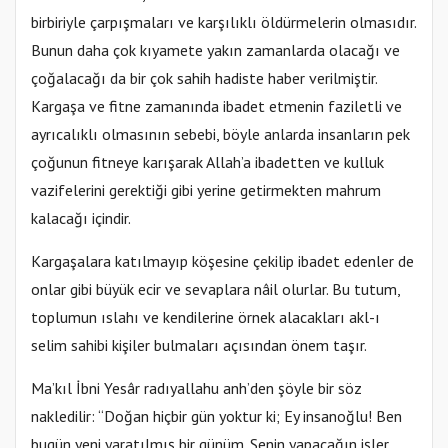
birbiriyle çarpışmaları ve karşılıklı öldürmelerin olmasıdır.
Bunun daha çok kıyamete yakın zamanlarda olacağı ve
çoğalacağı da bir çok sahih hadiste haber verilmiştir.
Kargaşa ve fitne zamanında ibadet etmenin faziletli ve
ayrıcalıklı olmasının sebebi, böyle anlarda insanların pek
çoğunun fitneye karışarak Allah’a ibadetten ve kulluk
vazifelerini gerektiği gibi yerine getirmekten mahrum
kalacağı içindir.
Kargaşalara katılmayıp köşesine çekilip ibadet edenler de
onlar gibi büyük ecir ve sevaplara nâil olurlar. Bu tutum,
toplumun ıslahı ve kendilerine örnek alacakları akl-ı
selim sahibi kişiler bulmaları açısından önem taşır.
Ma’kıl İbni Yesâr radıyallahu anh’den şöyle bir söz
nakledilir: “Doğan hiçbir gün yoktur ki; Ey insanoğlu! Ben
bugün yeni yaratılmış bir günüm. Senin yapacağın işler