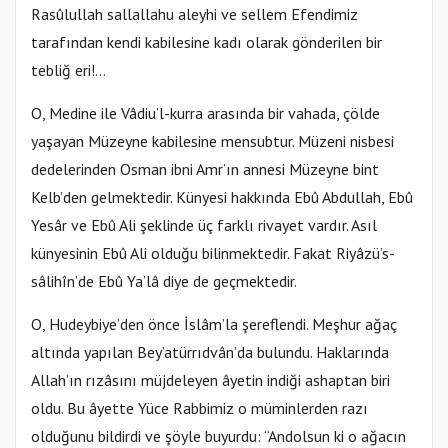
Rasûlullah sallallahu aleyhi ve sellem Efendimiz
tarafından kendi kabilesine kadı olarak gönderilen bir
tebliğ eri!…
O, Medine ile Vâdiu’l-kurra arasında bir vahada, çölde
yaşayan Müzeyne kabilesine mensubtur. Müzeni nisbesi
dedelerinden Osman ibni Amr’ın annesi Müzeyne bint
Kelb’den gelmektedir. Künyesi hakkında Ebû Abdullah, Ebû
Yesâr ve Ebû Ali şeklinde üç farklı rivayet vardır. Asıl
künyesinin Ebû Ali olduğu bilinmektedir. Fakat Riyâzü’s-
sâlihîn’de Ebû Ya’lâ diye de geçmektedir.
O, Hudeybiye’den önce İslâm’la şereflendi. Meşhur ağaç
altında yapılan Bey’atürrıdvân’da bulundu. Haklarında
Allah’ın rızâsını müjdeleyen âyetin indiği ashaptan biri
oldu. Bu âyette Yüce Rabbimiz o müminlerden razı
olduğunu bildirdi ve şöyle buyurdu: “Andolsun ki o ağacın