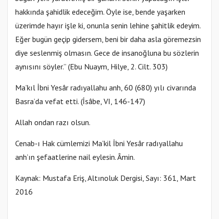
hakkında şahidlik edeceğim. Öyle ise, bende yaşarken
üzerimde hayır işle ki, onunla senin lehine şahitlik edeyim.
Eğer bugün geçip gidersem, beni bir daha asla göremezsin
diye seslenmiş olmasın. Gece de insanoğluna bu sözlerin
aynısını söyler.” (Ebu Nuaym, Hilye, 2. Cilt. 303)
Ma’kıl İbni Yesâr radıyallahu anh, 60 (680) yılı civarında
Basra’da vefat etti. (İsâbe, VI, 146-147)
Allah ondan razı olsun.
Cenab-ı Hak cümlemizi Ma’kil İbni Yesâr radıyallahu
anh’ın şefaatlerine nail eylesin. Âmin.
Kaynak: Mustafa Eriş, Altınoluk Dergisi, Sayı: 361, Mart
2016