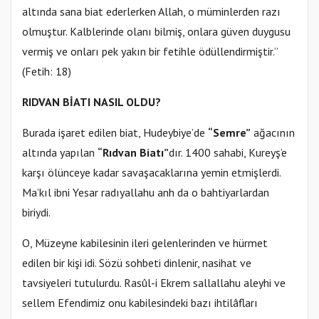
altında sana biat ederlerken Allah, o müminlerden razı
olmuştur. Kalblerinde olanı bilmiş, onlara güven duygusu
vermiş ve onları pek yakın bir fetihle ödüllendirmiştir.”
(Fetih: 18)
RIDVAN BİATI NASIL OLDU?
Burada işaret edilen biat, Hudeybiye’de
“Semre”
ağacının
altında yapılan
“Rıdvan Biatı”
dır. 1400 sahabi, Kureyş’e
karşı ölünceye kadar savaşacaklarına yemin etmişlerdi.
Ma’kıl ibni Yesar radıyallahu anh da o bahtiyarlardan
biriydi.
O, Müzeyne kabilesinin ileri gelenlerinden ve hürmet
edilen bir kişi idi. Sözü sohbeti dinlenir, nasihat ve
tavsiyeleri tutulurdu. Rasûl-i Ekrem sallallahu aleyhi ve
sellem Efendimiz onu kabilesindeki bazı ihtilâfları