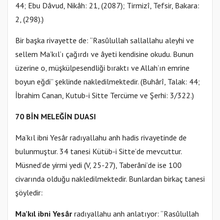
44; Ebu Dâvud, Nikâh: 21, (2087); Tirmizî, Tefsir, Bakara:
2, (298).)
Bir başka rivayette de: “Rasûlullah sallallahu aleyhi ve
sellem Ma’kıl’ı çağırdı ve âyeti kendisine okudu. Bunun
üzerine o, müşkülpesendliği bıraktı ve Allah’ın emrine
boyun eğdi” şeklinde nakledilmektedir. (Buhârî, Talak: 44;
İbrahim Canan, Kutub-i Sitte Tercüme ve Şerhi: 3/322.)
70 BİN MELEĞİN DUASI
Ma’kıl ibni Yesâr radıyallahu anh hadis rivayetinde de
bulunmuştur. 34 tanesi Kütüb-i Sitte’de mevcuttur.
Müsned’de yirmi yedi (V, 25-27), Taberâni’de ise 100
civarında olduğu nakledilmektedir. Bunlardan birkaç tanesi
şöyledir:
Ma’kıl ibni Yesâr
radıyallahu anh anlatıyor: “Rasûlullah