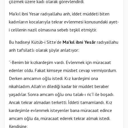
çözmek üzere kadı olarak görevlendirdi.
Ma’kıl ibni Yesar radıyallahu anh, iddet müddeti biten
kadınların kocalarıyla tekrar evlenmesi konusundaki ayet-
i celilenin nazil olmasına sebeb teşkil etmiştir.
Bu hadiseyi Kütüb-i Sitte’de
Ma’kıl ibni Yesâr
radıyallahu
anh tafsilatlı olarak şöyle anlatıyor:
“-Benim bir kızkardeşim vardı. Evlenmek için müracaat
edenler oldu. Fakat kimseye müsbet cevap vermiyordum.
Derken amcamın oğlu istedi. Kız kardeşimi ona
nikahladım. Allah’ın dilediği kadar bir müddet beraber
yaşadılar. Sonra amcam oğlu onu talak-ı ric’î ile boşadı.
Ancak tekrar almadan terketti. İddeti tamamlandı. Kız
kardeşimle evlenmek isteyenler bana müracaat edince
amcam oğlu da, müracaat ederek tekrar almak istedi.
Kendisine: