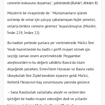
cennetin kokusunu duyamaz”, şeklindedir.(Buhârî, Ahkâm 8)
Müslim’in bir rivayetinde de: “Müslümanların işlerini
üstlenip de onlar için çalışıp çabalamayan hiçbir yönetici,
onlarla birlikte cennete giremez” buyurulmuştur. (Müslim,
Îmân 229, İmâre 22)
Bu hadisin şerhinde şunlara yer verilmektedir. Ma’kıl İbni
Yesâr hazretlerinin bu hadîs-i şerîfi rivayet etmek için
seçtiği zaman önem arzetmektedir. Peygamber
aleyhisselâm’ın bu değerli sahâbîsi Basra’da ölüm
döşeğinde yatarken, Emevîlerin Horasan ve Basra valisi
Ubeydullah İbni Ziyâd kendisini ziyarete geldi. Ma’kıl,
Kerbelâ fâciasının baş sorumlusunu yanında görünce:
– Sana Rasûlullah sallallahu aleyhi ve sellem’den
işittiğim bir hadisi rivayet edeceğim dedi ve yıllardır