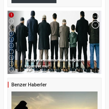
1
2
Türkiye’de insanlar dinle bağlarını
3
koparıyor mu?
4
5
6
7
8
9
10
Benzer Haberler
Samsun Atakum’da 15 Temmuz Programı