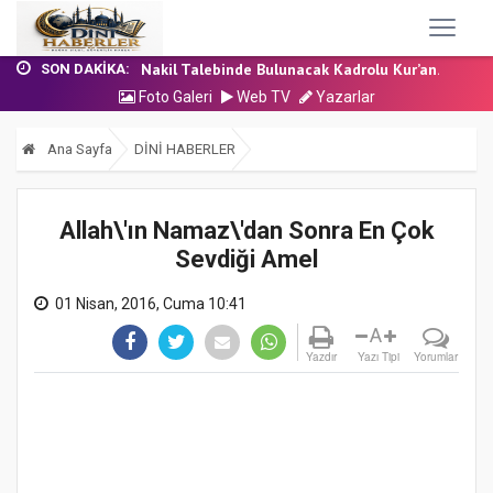
24 Temmuz 2026 - Cuma Hutbesi
7 Ağustos 2026 - Cuma Hutbesi
Nakil Talebinde Bulunacak Kadrolu Kur’an...
SON DAKIKA:
Aşçı Alımı (Kurum İçi) Sınavı (Sözlü) So...
Foto Galeri
Web TV
Yazarlar
31 Temmuz 2026 - Cuma Hutbesi
24 Temmuz 2026 - Cuma Hutbesi
Ana Sayfa
DİNİ HABERLER
7 Ağustos 2026 - Cuma Hutbesi
Allah\'ın Namaz\'dan Sonra En Çok
Sevdiği Amel
01 Nisan, 2016, Cuma 10:41
A
Yazdır
Yazı Tipi
Yorumlar