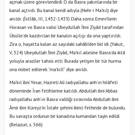
açmak üzere görevlendirdi. O da Basra yakınlarında bir
kanal açtırdı. Bu kanal kendi adıyla (Nehr-i Ma’kıl) diye
anıldı. (İstîâb, III, 1432-1433) Daha sonra Emevîlerin
Horasan ve Basra valisi Ubeydullah İbni Ziyâd tarafından
Übülle’de kazdırılan bir kanalın açılışı da ona yaptırıldı.
Zira o, hayatta kalan az sayıdaki sahâbîden biri idi. (Yakut,
V, 324) Ubeydullah İbni Ziyâd, Ma’kıl ailesine Basra’da iktâ
yoluyla araziler tahsis etti. Burada yetişen bir tür hurma
ona nisbet edilerek “ma’kılî” diye anıldı.
Ma’kıl ibni Yesar, Hazreti Ali radıyallahu anh’ın hilâfeti
döneminde İran fetihlerine katıldı. Abdullah ibni Abbas
radıyallahu anh’ın Basra valiliği sırasında Abdullah ibni
Âmir ibni Küreyz’in İstahr şehrini ikinci fethinde de bulundu.
Bu savaşta ordunun bir kanadına kumandan tayin edildi.
(Belazuri, s. 566)