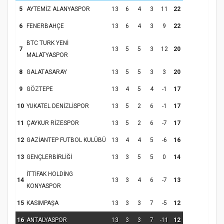
5
AYTEMİZ ALANYASPOR
13
6
4
3
11
22
6
FENERBAHÇE
13
6
4
3
9
22
BTC TURK YENİ
7
13
5
5
3
12
20
MALATYASPOR
8
GALATASARAY
13
5
5
3
3
20
9
GÖZTEPE
13
4
5
4
-1
17
10
YUKATEL DENİZLİSPOR
13
5
2
6
-1
17
11
ÇAYKUR RİZESPOR
13
5
2
6
-7
17
12
GAZİANTEP FUTBOL KULÜBÜ
13
4
4
5
-6
16
13
GENÇLERBİRLİĞİ
13
3
5
5
0
14
İTTİFAK HOLDİNG
14
13
3
4
6
-7
13
KONYASPOR
15
KASIMPAŞA
13
3
3
7
-5
12
16
ANTALYASPOR
13
3
3
7
-11
12