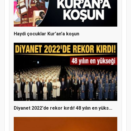
Doğanyol'da Temel Dini Bilgiler Sınavı
Gerçekleştirildi
Haydi çocuklar Kur’an’a koşun
Diyanet 2022'de rekor kırdı! 48 yılın en yüks...