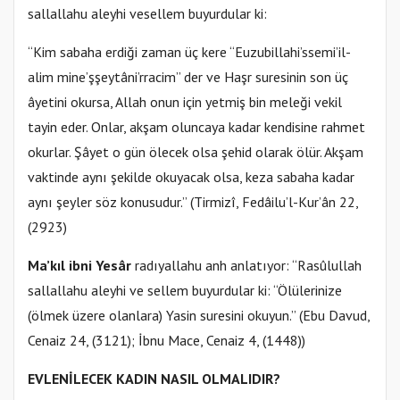
sallallahu aleyhi vesellem buyurdular ki:
“Kim sabaha erdiği zaman üç kere “Euzubillahi’ssemi’il-
alim mine’şşeytâni’rracim” der ve Haşr suresinin son üç
âyetini okursa, Allah onun için yetmiş bin meleği vekil
tayin eder. Onlar, akşam oluncaya kadar kendisine rahmet
okurlar. Şâyet o gün ölecek olsa şehid olarak ölür. Akşam
vaktinde aynı şekilde okuyacak olsa, keza sabaha kadar
aynı şeyler söz konusudur.” (Tirmizî, Fedâilu’l-Kur’ân 22,
(2923)
Ma’kıl ibni Yesâr
radıyallahu anh anlatıyor: “Rasûlullah
sallallahu aleyhi ve sellem buyurdular ki: “Ölülerinize
(ölmek üzere olanlara) Yasin suresini okuyun.” (Ebu Davud,
Cenaiz 24, (3121); İbnu Mace, Cenaiz 4, (1448))
EVLENİLECEK KADIN NASIL OLMALIDIR?