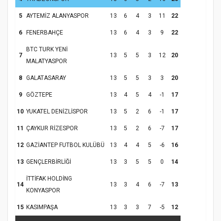
5
AYTEMİZ ALANYASPOR
13
6
4
3
11
22
6
FENERBAHÇE
13
6
4
3
9
22
Samsun Atakum’da Yaz Kur’an Kursu
BTC TURK YENİ
Kapanış Programı
7
13
5
5
3
12
20
MALATYASPOR
8
GALATASARAY
13
5
5
3
3
20
9
GÖZTEPE
13
4
5
4
-1
17
10
YUKATEL DENİZLİSPOR
13
5
2
6
-1
17
11
ÇAYKUR RİZESPOR
13
5
2
6
-7
17
12
GAZİANTEP FUTBOL KULÜBÜ
13
4
4
5
-6
16
13
GENÇLERBİRLİĞİ
13
3
5
5
0
14
Samsun Atakum’da Ayasofya Camii
İTTİFAK HOLDİNG
Etkinliği
Türkiye’de insanlar dinle bağlarını
14
13
3
4
6
-7
13
KONYASPOR
koparıyor mu?
15
KASIMPAŞA
13
3
3
7
-5
12