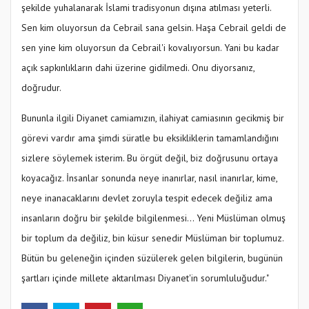
şekilde yuhalanarak İslami tradisyonun dışına atılması yeterli.
Sen kim oluyorsun da Cebrail sana gelsin. Haşa Cebrail geldi de
sen yine kim oluyorsun da Cebrail'i kovalıyorsun. Yani bu kadar
açık sapkınlıkların dahi üzerine gidilmedi. Onu diyorsanız,
doğrudur.
Bununla ilgili Diyanet camiamızın, ilahiyat camiasının gecikmiş bir
görevi vardır ama şimdi süratle bu eksikliklerin tamamlandığını
sizlere söylemek isterim. Bu örgüt değil, biz doğrusunu ortaya
koyacağız. İnsanlar sonunda neye inanırlar, nasıl inanırlar, kime,
neye inanacaklarını devlet zoruyla tespit edecek değiliz ama
insanların doğru bir şekilde bilgilenmesi... Yeni Müslüman olmuş
bir toplum da değiliz, bin küsur senedir Müslüman bir toplumuz.
Bütün bu geleneğin içinden süzülerek gelen bilgilerin, bugünün
şartları içinde millete aktarılması Diyanet'in sorumluluğudur."