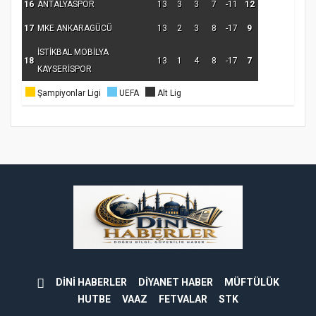
16
ANTALYASPOR
13
3
3
7
-11
12
17
MKE ANKARAGÜCÜ
13
2
3
8
-17
9
İSTİKBAL MOBİLYA
18
13
1
4
8
-17
7
KAYSERİSPOR
Şampiyonlar Ligi
UEFA
Alt Lig
DİNİ HABERLER
DİYANET HABER
MÜFTÜLÜK
HUTBE
VAAZ
FETVALAR
STK