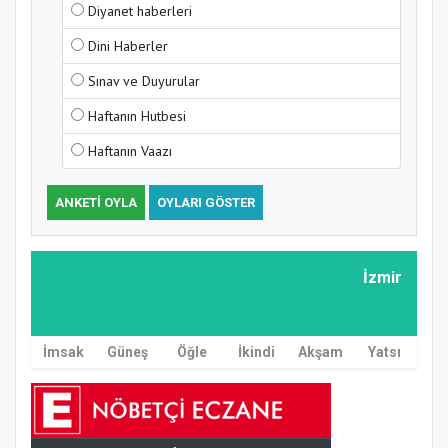
Diyanet haberleri
Dini Haberler
Sınav ve Duyurular
Haftanın Hutbesi
Haftanın Vaazı
ANKETI OYLA
OYLARI GÖSTER
İzmir
İmsak
Güneş
Öğle
İkindi
Akşam
Yatsı