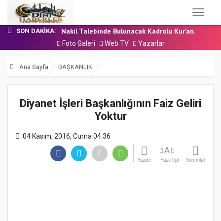
24 Temmuz 2026 - Cuma Hutbesi
7 Ağustos 2026 - Cuma Hutbesi
Nakil Talebinde Bulunacak Kadrolu Kur’an...
SON DAKIKA:
Aşçı Alımı (Kurum İçi) Sınavı (Sözlü) So...
Foto Galeri
Web TV
Yazarlar
31 Temmuz 2026 - Cuma Hutbesi
24 Temmuz 2026 - Cuma Hutbesi
Ana Sayfa
BAŞKANLIK
7 Ağustos 2026 - Cuma Hutbesi
Diyanet İşleri Başkanlığının Faiz Geliri
Yoktur
04 Kasım, 2016, Cuma 04:36
A
Yazdır
Yazı Tipi
Yorumlar