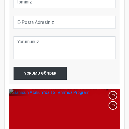
Etkinliği
Türkiye’de insanlar dinle bağlarını
koparıyor mu?
YORUMU GÖNDER
Samsun Atakum’da 15 Temmuz Programı