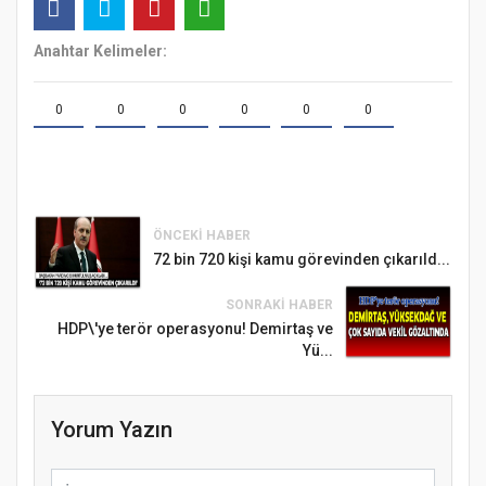
Anahtar Kelimeler:
0
0
0
0
0
0
ÖNCEKI HABER
72 bin 720 kişi kamu görevinden çıkarıld...
SONRAKI HABER
HDP\'ye terör operasyonu! Demirtaş ve
Yü...
Yorum Yazın
Samsun Atakum’da Ayasofya Camii