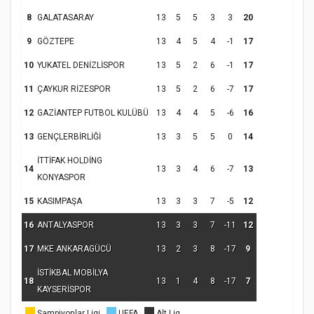
Kapanış Programı
8
GALATASARAY
13
5
5
3
3
20
9
GÖZTEPE
13
4
5
4
-1
17
10
YUKATEL DENİZLİSPOR
13
5
2
6
-1
17
11
ÇAYKUR RİZESPOR
13
5
2
6
-7
17
12
GAZİANTEP FUTBOL KULÜBÜ
13
4
4
5
-6
16
13
GENÇLERBİRLİĞİ
13
3
5
5
0
14
İTTİFAK HOLDİNG
Samsun Atakum’da Ayasofya Camii
14
13
3
4
6
-7
13
KONYASPOR
Etkinliği
Türkiye’de insanlar dinle bağlarını
koparıyor mu?
15
KASIMPAŞA
13
3
3
7
-5
12
16
ANTALYASPOR
13
3
3
7
-11
12
17
MKE ANKARAGÜCÜ
13
2
3
8
-17
9
İSTİKBAL MOBİLYA
18
13
1
4
8
-17
7
KAYSERİSPOR
Şampiyonlar Ligi
UEFA
Alt Lig