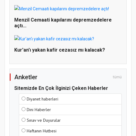
Doğanyol'da Temel Dini Bilgiler Sınavı
Gerçekleştirildi
Menzil Cemaati kapılarını depremzedelere
açtı...
Kur'an'ı yakan kafir cezasız mı kalacak?
Anketler
tümü
Sitemizde En Çok İlginizi Çeken Haberler
Diyanet haberleri
Dini Haberler
Sınav ve Duyurular
Haftanın Hutbesi