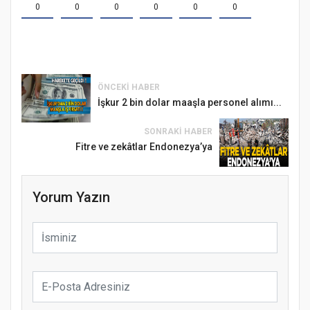
0
0
0
0
0
0
ÖNCEKI HABER
İşkur 2 bin dolar maaşla personel alımı...
SONRAKI HABER
Fitre ve zekâtlar Endonezya’ya
Yorum Yazın
Samsun Atakum’da Ayasofya Camii
Etkinliği
Türkiye’de insanlar dinle bağlarını
koparıyor mu?