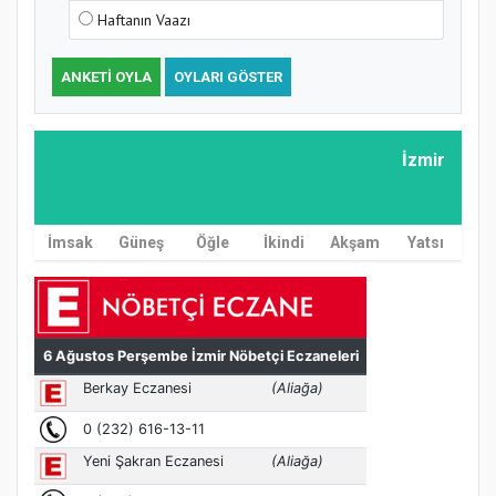
Haftanın Vaazı
ANKETI OYLA
OYLARI GÖSTER
İzmir
İmsak
Güneş
Öğle
İkindi
Akşam
Yatsı
MÜFTÜ ABULSELAM ÖZDERE’YE ZİYARET