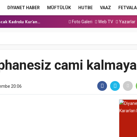
a Hutbesi
DİYANET HABER
MÜFTÜLÜK
HUTBE
VAAZ
FETVALA
 Hutbesi
cak Kadrolu Kur’an...
Foto Galeri
Web TV
Yazarlar
ınavı (Sözlü) So...
a Hutbesi
a Hutbesi
 Hutbesi
phanesiz cami kalmay
şembe 20:06