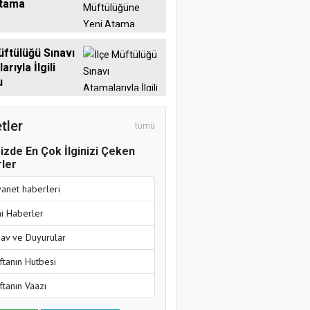
Atama
üftülüğü Sınavı
rıyla İlgili
u
tler
tümü
izde En Çok İlginizi Çeken
ler
yanet haberleri
ni Haberler
nav ve Duyurular
ftanın Hutbesi
ftanın Vaazı