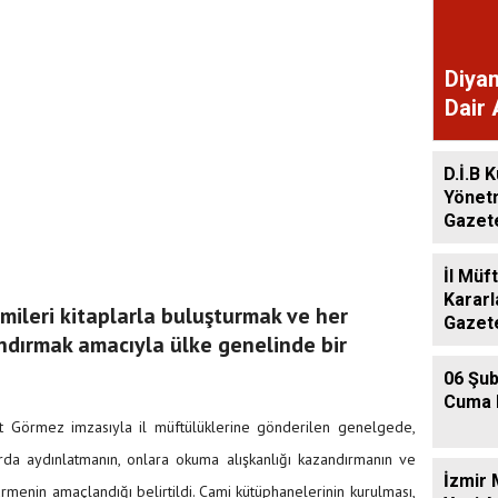
Diyan
Dair 
Gaze
D.İ.B K
Yönet
Gazet
İl Müf
Kararl
amileri kitaplarla buluşturmak ve her
Gazet
dırmak amacıyla ülke genelinde bir
06 Şub
Cuma 
et Görmez imzasıyla il müftülüklerine gönderilen genelgede,
arda aydınlatmanın, onlara okuma alışkanlığı kazandırmanın ve
İzmir 
rmenin amaçlandığı belirtildi. Cami kütüphanelerinin kurulması,