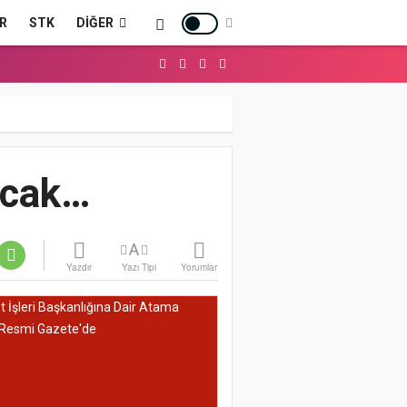
R
STK
DIĞER
acak…
A
Yazdır
Yazı Tipi
Yorumlar