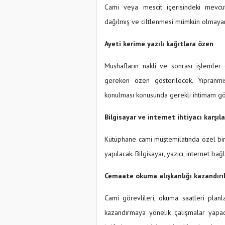
Cami veya mescit içerisindeki mevcut
dağılmış ve ciltlenmesi mümkün olmayan 
Ayeti kerime yazılı kağıtlara özen
Mushafların nakli ve sonrası işlemler
gereken özen gösterilecek. Yıpranmı
konulması konusunda gerekli ihtimam gö
Bilgisayar ve internet ihtiyacı karşı
Kütüphane cami müştemilatında özel bir 
yapılacak. Bilgisayar, yazıcı, internet bağ
Cemaate okuma alışkanlığı kazandırı
Cami görevlileri, okuma saatleri plan
kazandırmaya yönelik çalışmalar yapac