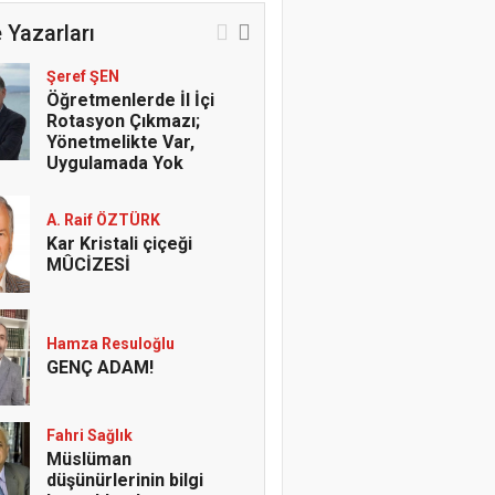
 Yazarları
Şeref ŞEN
Öğretmenlerde İl İçi
Rotasyon Çıkmazı;
Yönetmelikte Var,
Uygulamada Yok
A. Raif ÖZTÜRK
Kar Kristali çiçeği
MÛCİZESİ
Hamza Resuloğlu
GENÇ ADAM!
Fahri Sağlık
Müslüman
düşünürlerinin bilgi