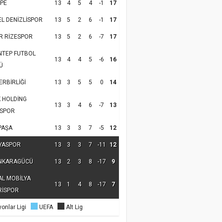
PE
13
4
5
4
-1
17
EL DENİZLİSPOR
13
5
2
6
-1
17
R RİZESPOR
13
5
2
6
-7
17
NTEP FUTBOL
13
4
4
5
-6
16
Ü
RBİRLİĞİ
13
3
5
5
0
14
K HOLDİNG
13
3
4
6
-7
13
SPOR
PAŞA
13
3
3
7
-5
12
YASPOR
13
3
3
7
-11
12
NKARAGÜCÜ
13
2
3
8
-17
9
AL MOBİLYA
13
1
4
8
-17
7
RİSPOR
onlar Ligi
UEFA
Alt Lig