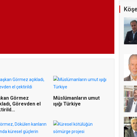
Köşe
şkan Görmez
Müslümanların umut
kladı, Görevden el
ışığı Türkiye
irild...