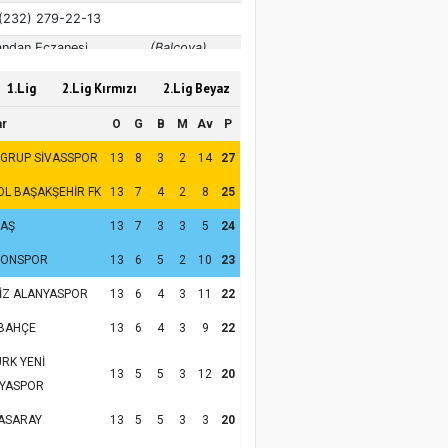
1.Lig
2.Lig Kırmızı
2.Lig Beyaz
ar
O
G
B
M
Av
P
 GRUP SİVASSPOR
13
8
3
2
14
27
OL BAŞAKŞEHİR FK
13
7
4
2
8
25
TAŞ
13
7
3
3
5
24
ZONSPOR
13
6
5
2
10
23
İZ ALANYASPOR
13
6
4
3
11
22
BAHÇE
13
6
4
3
9
22
RK YENİ
13
5
5
3
12
20
YASPOR
ASARAY
13
5
5
3
3
20