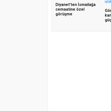
Diyanet’ten İsmailağa
cemaatine özel
Gö
görüşme
kan
güç
Doğanyol'da 
Gerçekleştiri