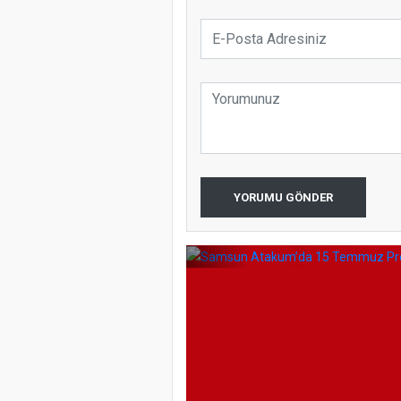
Samsun Ata
YORUMU GÖNDER
Programı