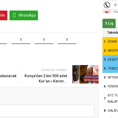
inle
WhatsApp
S.Lig
Takıml
0
0
0
1
DEMİR
2
MEDİP
3
BEŞİK
4
TRAB
SONRAKI HABER
um’da Ayasofya Camii
i okunacak
Konya’dan 2 bin 500 adet
5
AYTEM
nsanlar dinle bağlarını
Kur’an-ı Kerim...
6
FENER
u?
BTC TU
7
MALAT
8
GALAT