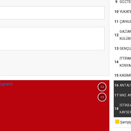
9
GÖZTE
10
YUKAT
11
ÇAYKU
GAZİA
12
KULÜB
13
GENÇLE
İTTİFA
kum’da 15 Temmuz
14
KONYA
15
KASIM
16
ANTAL
17
MKE A
İSTİKB
18
KAYSE
Şampiy