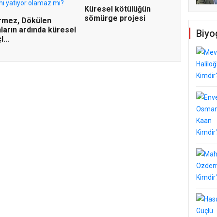
Küresel kötülüğün
sömürge projesi
rmez, Dökülen
ların ardında küresel
Biyo
l...
Temel Dini Bilgiler Sınavı
ldi