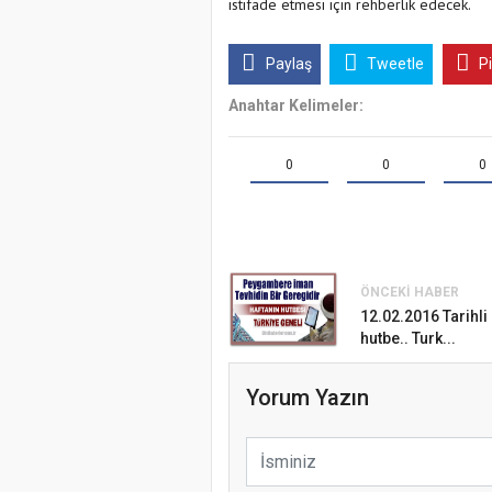
istifade etmesi için rehberlik edecek.
Paylaş
Tweetle
P
Anahtar Kelimeler:
0
0
0
ÖNCEKI HABER
Samsun Atak
12.02.2016 Tarihl
Türkiye’de i
hutbe.. Turk...
Etkinliği
koparıyor m
Yorum Yazın