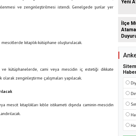
Yeni 
lenmesi ve zenginleştirilmesi istendi. Genelgede şunlar yer
İlçe M
Atamala
Duyur
 mescitlerde kitaplık-kütüphane oluşturulacak.
Anke
Sitem
 ve kütüphanelerde, cami veya mescidin iç estetiği dikkate
Haber
rik olarak zenginleştirme çalışmaları yapılacak.
Di
rılacak
Di
Sı
 mescit kitaplıkları kıble istikameti dışında caminin-mescidin
andırılacak.
Ha
Ha