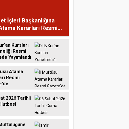
et İşleri Başkanlığına
Atama Kararları Resmi
te'de
ur'an Kursları
meliği Resmi
ede Yayımlandı
tüsü Atama
arı Resmi
e'de
at 2026 Tarihli
Hutbesi
Müftülüğüne