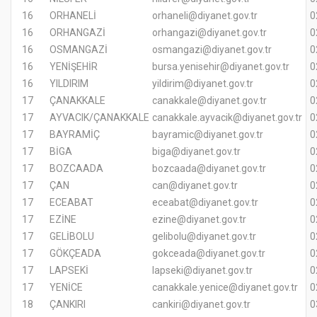
16
ORHANELİ
orhaneli@diyanet.gov.tr
0
16
ORHANGAZİ
orhangazi@diyanet.gov.tr
0
16
OSMANGAZİ
osmangazi@diyanet.gov.tr
0
16
YENİŞEHİR
bursa.yenisehir@diyanet.gov.tr
0
16
YILDIRIM
yildirim@diyanet.gov.tr
0
17
ÇANAKKALE
canakkale@diyanet.gov.tr
0
17
AYVACIK/ÇANAKKALE
canakkale.ayvacik@diyanet.gov.tr
0
17
BAYRAMİÇ
bayramic@diyanet.gov.tr
0
17
BİGA
biga@diyanet.gov.tr
0
17
BOZCAADA
bozcaada@diyanet.gov.tr
0
17
ÇAN
can@diyanet.gov.tr
0
17
ECEABAT
eceabat@diyanet.gov.tr
0
17
EZİNE
ezine@diyanet.gov.tr
0
17
GELİBOLU
gelibolu@diyanet.gov.tr
0
17
GÖKÇEADA
gokceada@diyanet.gov.tr
0
17
LAPSEKİ
lapseki@diyanet.gov.tr
0
17
YENİCE
canakkale.yenice@diyanet.gov.tr
0
18
ÇANKIRI
cankiri@diyanet.gov.tr
0