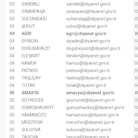
03
SANDIKLI
sandikli@diyanet.gov.tr
0
03
SİNANPAŞA
sinanpasa@diyanet.gov.tr
0
03
SULTANDAĞI
sultandagi@diyanet.gov.tr
0
03
ŞUHUT
suhut@diyanet.gov.tr
0
04
AĞRI
agri@diyanet.gov.tr
0
04
DİYADİN
diyadin@diyanet.gov.tr
0
04
DOĞUBAYAZIT
dogubeyazit@diyanet.gov.tr
0
04
ELEŞKİRT
eleskirt@diyanet.gov.tr
0
04
HAMUR
hamur@diyanet.gov.tr
0
04
PATNOS
patnos@diyanet.gov.tr
0
04
TAŞLIÇAY
taslicay@diyanet.gov.tr
0
04
TUTAK
tutak@diyanet.gov.tr
0
05
AMASYA
amasya@diyanet.gov.tr
0
05
GÖYNÜCEK
goynucek@diyanet.gov.tr
0
05
GÜMÜŞHACIKÖY
gumushacikoy@diyanet.gov.tr
0
05
HAMAMÖZÜ
hamamozu@diyanet.gov.tr
0
05
MERZİFON
merzifon@diyanet.gov.tr
0
05
SULUOVA
suluova@diyanet.gov.tr
0
05
TAŞOVA
tasova@diyanet.gov.tr
0