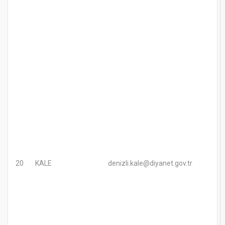
20
KALE
denizli.kale@diyanet.gov.tr