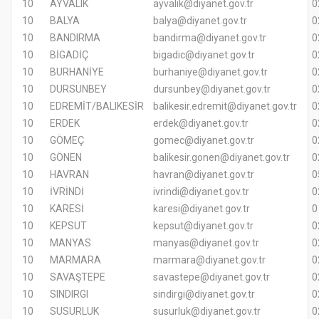
10
AYVALIK
ayvalik@diyanet.gov.tr
0
10
BALYA
balya@diyanet.gov.tr
0
10
BANDIRMA
bandirma@diyanet.gov.tr
0
10
BİGADİÇ
bigadic@diyanet.gov.tr
0
10
BURHANİYE
burhaniye@diyanet.gov.tr
0
10
DURSUNBEY
dursunbey@diyanet.gov.tr
0
10
EDREMİT/BALIKESİR
balikesir.edremit@diyanet.gov.tr
0
10
ERDEK
erdek@diyanet.gov.tr
0
10
GÖMEÇ
gomec@diyanet.gov.tr
0
10
GÖNEN
balikesir.gonen@diyanet.gov.tr
0
10
HAVRAN
havran@diyanet.gov.tr
0
10
İVRİNDİ
ivrindi@diyanet.gov.tr
0
10
KARESİ
karesi@diyanet.gov.tr
0
10
KEPSUT
kepsut@diyanet.gov.tr
0
10
MANYAS
manyas@diyanet.gov.tr
0
10
MARMARA
marmara@diyanet.gov.tr
0
10
SAVAŞTEPE
savastepe@diyanet.gov.tr
0
10
SINDIRGI
sindirgi@diyanet.gov.tr
0
10
SUSURLUK
susurluk@diyanet.gov.tr
0