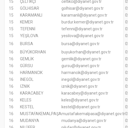
15
ÇELTİKÇİ
celtikci@diyanet.gov.tr
0
15
GÖLHİSAR
golhisar@diyanet.gov.tr
0
15
KARAMANLI
karamanli@diyanet.gov.tr
0
15
KEMER
burdur.kemer@diyanet.gov.tr
0
15
TEFENNİ
tefenni@diyanet.gov.tr
0
15
YEŞİLOVA
yesilova@diyanet.gov.tr
0
16
BURSA
bursa@diyanet.gov.tr
0
16
BÜYÜKORHAN
buyukorhan@diyanet.gov.tr
0
16
GEMLİK
gemlik@diyanet.gov.tr
0
16
GÜRSU
gursu@diyanet.gov.tr
0
16
HARMANCIK
harmancik@diyanet.gov.tr
0
16
İNEGÖL
inegol@diyanet.gov.tr
0
16
İZNİK
iznik@diyanet.gov.tr
0
16
KARACABEY
karacabey@diyanet.gov.tr
0
16
KELES
keles@diyanet.gov.tr
0
16
KESTEL
kestel@diyanet.gov.tr
0
16
MUSTAFAKEMALPAŞA
mustafakemalpasa@diyanet.gov.tr
0
16
MUDANYA
mudanya@diyanet.gov.tr
0
16
NİLÜFER
nilufer@diyanet.gov.tr
0