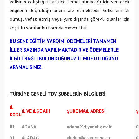
velisinin çalıştığı il ve ilçe temel alınacağı için verilecek
bilgilerin doğruluğu önem arz etmektedir. Velisi emekli
olmuş, vefat etmiş veya yurt dışında görevli olanlar için
koşullu sorular bu formda mevcuttur.
BU SENE EĞİTİM YARDIMI ÖDEMELERİ TAMAMEN
İLLER BAZINDA YAPILMAKTADIR VE ÖDEMELERLE
İLGİLİ BAĞLI BULUNDUĞUNUZ İL MÜFTÜLÜĞÜNÜ
ARAMALISINIZ.
TÜRKİYE GENELİ TDV ŞUBELERİN BİLGİLERİ
İL
İL VE İLÇE ADI
ŞUBE MAİL ADRESİ
Ş
KODU
01
ADANA
adana@diyanet.gov.tr
0
01
ALADAĞ
aladag@diyanet.gov.tr
0