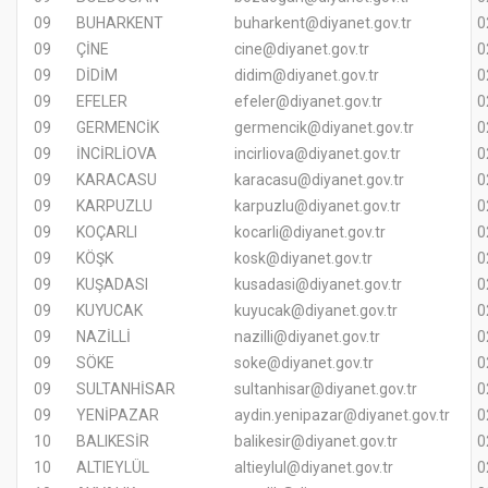
09
BUHARKENT
buharkent@diyanet.gov.tr
0
09
ÇİNE
cine@diyanet.gov.tr
0
09
DİDİM
didim@diyanet.gov.tr
0
09
EFELER
efeler@diyanet.gov.tr
0
09
GERMENCİK
germencik@diyanet.gov.tr
0
09
İNCİRLİOVA
incirliova@diyanet.gov.tr
0
09
KARACASU
karacasu@diyanet.gov.tr
0
09
KARPUZLU
karpuzlu@diyanet.gov.tr
0
09
KOÇARLI
kocarli@diyanet.gov.tr
0
09
KÖŞK
kosk@diyanet.gov.tr
0
09
KUŞADASI
kusadasi@diyanet.gov.tr
0
09
KUYUCAK
kuyucak@diyanet.gov.tr
0
09
NAZİLLİ
nazilli@diyanet.gov.tr
0
09
SÖKE
soke@diyanet.gov.tr
0
09
SULTANHİSAR
sultanhisar@diyanet.gov.tr
0
09
YENİPAZAR
aydin.yenipazar@diyanet.gov.tr
0
10
BALIKESİR
balikesir@diyanet.gov.tr
0
10
ALTIEYLÜL
altieylul@diyanet.gov.tr
0