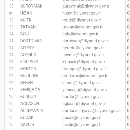
13
GÜROYMAK
guroymak@diyanet.gov.tr
0
ar
HİZAN
hizan@diyanet.gov.tr
0
13
MUTKİ
mutki@diyanet.gov.tr
0
13
TATVAN
tatvan@diyanet.gov.tr
0
14
BOLU
bolu@diyanet.gov.tr
0
14
DÖRTDİVAN
dortdivan@diyanet.gov.tr
0
14
GEREDE
gerede@diyanet.gov.tr
0
14
GÖYNÜK
goynuk@diyanet.gov.tr
0
14
KIBRISCIK
kibriscik@diyanet.gov.tr
0
14
MENGEN
mengen@diyanet.gov.tr
0
14
MUDURNU
mudurnu@diyanet.gov.tr
0
14
SEBEN
seben@diyanet.gov.tr
0
14
YENİÇAĞA
yenicaga@diyanet.gov.tr
0
15
BURDUR
burdur@diyanet.gov.tr
0
15
AĞLASUN
aglasun@diyanet.gov.tr
0
15
ALTINYAYLA
burdur.altinyayla@diyanet.gov.tr
0
15
BUCAK
bucak@diyanet.gov.tr
0
15
ÇAVDIR
cavdir@diyanet.gov.tr
0