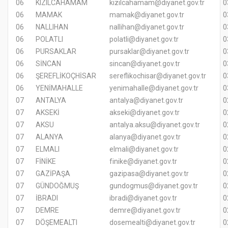
06
KIZILCAHAMAM
kizilcahamam@diyanet.gov.tr
0
06
MAMAK
mamak@diyanet.gov.tr
0
06
NALLIHAN
nallihan@diyanet.gov.tr
0
06
POLATLI
polatli@diyanet.gov.tr
0
06
PURSAKLAR
pursaklar@diyanet.gov.tr
0
06
SİNCAN
sincan@diyanet.gov.tr
0
06
ŞEREFLİKOÇHİSAR
sereflikochisar@diyanet.gov.tr
0
06
YENİMAHALLE
yenimahalle@diyanet.gov.tr
0
07
ANTALYA
antalya@diyanet.gov.tr
0
07
AKSEKİ
akseki@diyanet.gov.tr
0
07
AKSU
antalya.aksu@diyanet.gov.tr
0
07
ALANYA
alanya@diyanet.gov.tr
0
07
ELMALI
elmali@diyanet.gov.tr
0
07
FİNİKE
finike@diyanet.gov.tr
0
07
GAZİPAŞA
gazipasa@diyanet.gov.tr
0
07
GÜNDOĞMUŞ
gundogmus@diyanet.gov.tr
0
07
İBRADI
ibradi@diyanet.gov.tr
0
07
DEMRE
demre@diyanet.gov.tr
0
07
DÖŞEMEALTI
dosemealti@diyanet.gov.tr
0