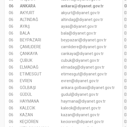
06
ANKARA
ankara@diyanet.gov.tr
0
06
AKYURT
akyurt@diyanet.gov.tr
0
06
ALTINDAĞ
altindag@diyanet.gov.tr
0
06
AYAŞ
ayas@diyanet.gov.tr
0
06
BALA
bala@diyanet.gov.tr
0
06
BEYPAZARI
beypazari@diyanet.gov.tr
06
ÇAMLIDERE
camlidere@diyanet.gov.tr
0
06
ÇANKAYA
cankaya@diyanet.gov.tr
0
06
ÇUBUK
cubuk@diyanet.gov.tr
0
06
ELMADAĞ
elmadag@diyanet.gov.tr
0
06
ETİMESGUT
etimesgut@diyanet.gov.tr
0
06
EVREN
evren@diyanet.gov.tr
0
06
GÖLBAŞI
ankara.golbasi@diyanet.gov.tr
0
06
GÜDÜL
gudul@diyanet.gov.tr
0
06
HAYMANA
haymana@diyanet.gov.tr
0
06
KALECİK
kalecik@diyanet.gov.tr
0
06
KAZAN
kazan@diyanet.gov.tr
0
06
KEÇİÖREN
kecioren@diyanet.gov.tr
0