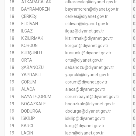
18
ATKARACALAR
atkaracalar@diyanet.gov.tr
0
18
BAYRAMÖREN
bayramoren@diyanet.gov.tr
0
18
ÇERKEŞ
cerkes@diyanet.gov.tr
0
18
ELDİVAN
eldivan@diyanet.gov.tr
0
18
ILGAZ
ilgaz@diyanet.gov.tr
0
18
KIZILIRMAK
kizilirmak@diyanet.gov.tr
0
18
KORGUN
korgun@diyanet.gov.tr
0
18
KURŞUNLU
kursunlu@diyanet.gov.tr
0
18
ORTA
orta@diyanet.gov.tr
0
18
ŞABANÖZÜ
sabanozu@diyanet.gov.tr
0
18
YAPRAKLI
yaprakli@diyanet.gov.tr
0
19
ÇORUM
corum@diyanet.gov.tr
0
19
ALACA
alaca@diyanet.gov.tr
0
19
BAYAT/ÇORUM
corum.bayat@diyanet.gov.tr
19
BOĞAZKALE
bogazkale@diyanet.gov.tr
19
DODURGA
dodurga@diyanet.gov.tr
0
19
İSKİLİP
iskilip@diyanet.gov.tr
19
KARGI
kargi@diyanet.gov.tr
19
LAÇİN
lacin@diyanet.gov.tr