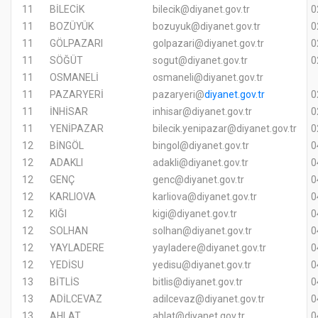
11
BİLECİK
bilecik@diyanet.gov.tr
0
11
BOZÜYÜK
bozuyuk@diyanet.gov.tr
0
11
GÖLPAZARI
golpazari@diyanet.gov.tr
0
11
SÖĞÜT
sogut@diyanet.gov.tr
0
11
OSMANELİ
osmaneli@diyanet.gov.tr
11
PAZARYERİ
pazaryeri@
diyanet.gov.tr
0
11
İNHİSAR
inhisar@diyanet.gov.tr
0
11
YENİPAZAR
bilecik.yenipazar@diyanet.gov.tr
0
12
BİNGÖL
bingol@diyanet.gov.tr
0
12
ADAKLI
adakli@diyanet.gov.tr
0
12
GENÇ
genc@diyanet.gov.tr
0
12
KARLIOVA
karliova@diyanet.gov.tr
0
12
KIĞI
kigi@diyanet.gov.tr
0
12
SOLHAN
solhan@diyanet.gov.tr
0
12
YAYLADERE
yayladere@diyanet.gov.tr
0
12
YEDİSU
yedisu@diyanet.gov.tr
0
13
BİTLİS
bitlis@diyanet.gov.tr
0
13
ADİLCEVAZ
adilcevaz@diyanet.gov.tr
0
13
AHLAT
ahlat@diyanet.gov.tr
0