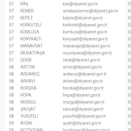
07
KAŞ
kas@diyanet.gov.tr
0
07
KEMER
antalya.kemer@diyanet.gov.tr
0
07
KEPEZ
kepez@diyanet.gov.tr
0
07
KORKUTELİ
korkuteli@diyanet.gov.tr
0
07
KUMLUCA
kumluca@diyanet.gov.tr
0
07
KONYAALTI
konyaalti@diyanet.gov.tr
0
07
MANAVGAT
manavgat@diyanet.gov.tr
0
07
MURATPAŞA
muratpasa@diyanet.gov.tr
0
07
SERİK
serik@diyanet.gov.tr
0
08
ARTVİN
artvin@diyanet.gov.tr
0
08
ARDANUÇ
ardanuc@diyanet.gov.tr
0
08
ARHAVİ
arhavi@diyanet.gov.tr
0
08
BORÇKA
borcka@diyanet.gov.tr
0
08
HOPA
hopa@diyanet.gov.tr
0
08
MURGUL
murgul@diyanet.gov.tr
0
08
ŞAVŞAT
savsat@diyanet.gov.tr
0
08
YUSUFELİ
yusufeli@diyanet.gov.tr
0
09
AYDIN
aydin@diyanet.gov.tr
0
09
BOZDOĞAN
bozdogan@diyanet.gov.tr
0