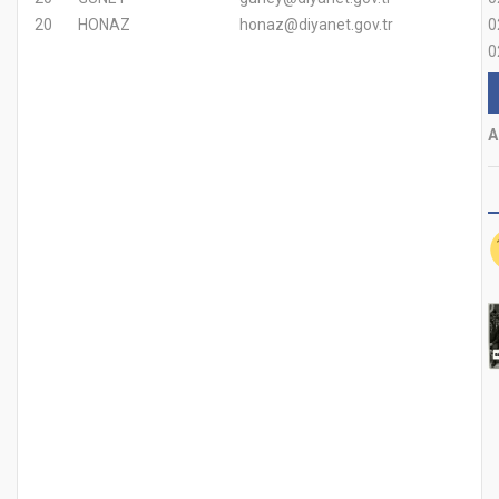
20
HONAZ
honaz@diyanet.gov.tr
0
0
A