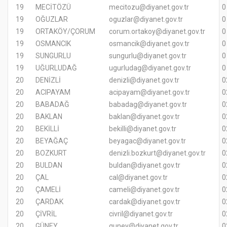
19
MECİTÖZÜ
mecitozu@diyanet.gov.tr
19
OĞUZLAR
oguzlar@diyanet.gov.tr
19
ORTAKÖY/ÇORUM
corum.ortakoy@diyanet.gov.tr
19
OSMANCIK
osmancik@diyanet.gov.tr
19
SUNGURLU
sungurlu@diyanet.gov.tr
19
UĞURLUDAĞ
ugurludag@diyanet.gov.tr
20
DENİZLİ
denizli@diyanet.gov.tr
0
20
ACIPAYAM
acipayam@diyanet.gov.tr
0
20
BABADAĞ
babadag@diyanet.gov.tr
0
20
BAKLAN
baklan@diyanet.gov.tr
0
20
BEKİLLİ
bekilli@diyanet.gov.tr
0
20
BEYAĞAÇ
beyagac@diyanet.gov.tr
0
20
BOZKURT
denizli.bozkurt@diyanet.gov.tr
0
20
BULDAN
buldan@diyanet.gov.tr
0
20
ÇAL
cal@diyanet.gov.tr
0
20
ÇAMELİ
cameli@diyanet.gov.tr
0
20
ÇARDAK
cardak@diyanet.gov.tr
0
20
ÇİVRİL
civril@diyanet.gov.tr
0
20
GÜNEY
guney@diyanet.gov.tr
0