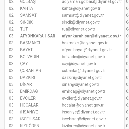
02
GÖLBAŞI
adiyaman.golbasi@diyanet.gov.tr
0
02
KAHTA
kahta@diyanet.gov.tr
0
02
SAMSAT
samsat@diyanet.gov.tr
0
02
SİNCİK
sincik@diyanet.gov.tr
0
02
TUT
tut@diyanet.gov.tr
0
03
AFYONKARAHİSAR
afyonkarahisar@diyanet.gov.tr
0
03
BAŞMAKÇI
basmakci@diyanet.gov.tr
0
03
BAYAT
afyon.bayat@diyanet.gov.tr
0
03
BOLVADİN
bolvadin@diyanet.gov.tr
0
03
ÇAY
cay@diyanet.gov.tr
0
03
ÇOBANLAR
cobanlar@diyanet.gov.tr
0
03
DAZKIRI
dazkiri@diyanet.gov.tr
0
03
DİNAR
dinar@diyanet.gov.tr
0
03
EMİRDAĞ
emirdag@diyanet.gov.tr
0
03
EVCİLER
evciler@diyanet.gov.tr
0
03
HOCALAR
hocalar@diyanet.gov.tr
0
03
İHSANİYE
ihsaniye@diyanet.gov.tr
0
03
İSCEHİSAR
iscehisar@diyanet.gov.tr
0
03
KIZILÖREN
kiziloren@diyanet.gov.tr
0