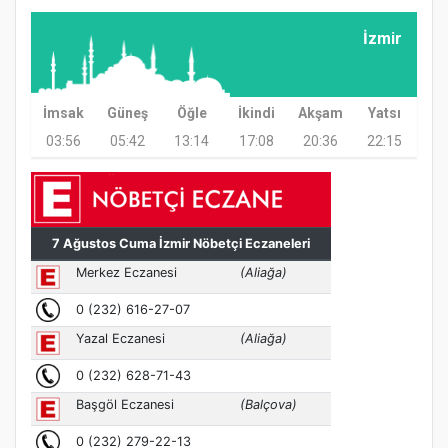
İzmir
Samsun Atakum’da Ayasofya Camii
Etkinliği
İmsak
Güneş
Öğle
İkindi
Akşam
Yatsı
03:56
05:42
13:14
17:08
20:36
22:15
Türkiye’de insanlar dinle bağlarını
koparıyor mu?