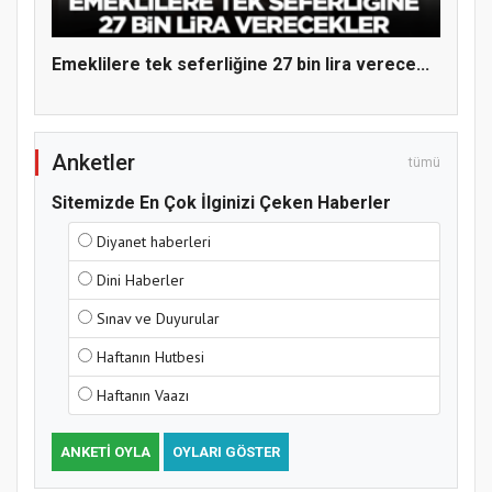
Hz. Peygamber ve Gençlik Konferansı
Emeklilere tek seferliğine 27 bin lira verece...
Anketler
tümü
Sitemizde En Çok İlginizi Çeken Haberler
Diyanet haberleri
Dini Haberler
Samsun Atakum’da Yaz Kur’an Kursu
Kapanış Programı
Sınav ve Duyurular
Haftanın Hutbesi
Haftanın Vaazı
ANKETI OYLA
OYLARI GÖSTER