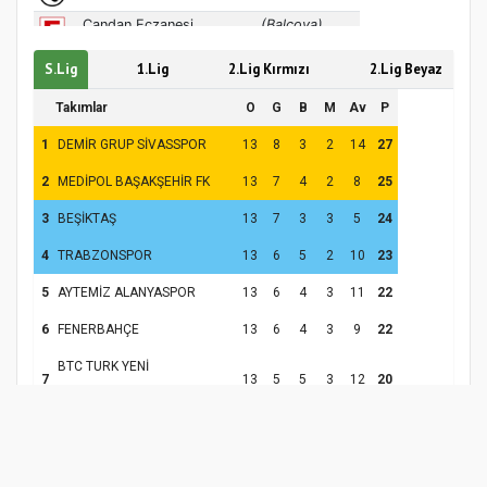
S.Lig
1.Lig
2.Lig Kırmızı
2.Lig Beyaz
Takımlar
O
G
B
M
Av
P
1
DEMİR GRUP SİVASSPOR
13
8
3
2
14
27
2
MEDİPOL BAŞAKŞEHİR FK
13
7
4
2
8
25
3
BEŞİKTAŞ
13
7
3
3
5
24
4
TRABZONSPOR
13
6
5
2
10
23
5
AYTEMİZ ALANYASPOR
13
6
4
3
11
22
6
FENERBAHÇE
13
6
4
3
9
22
BTC TURK YENİ
7
13
5
5
3
12
20
MALATYASPOR
8
GALATASARAY
13
5
5
3
3
20
9
GÖZTEPE
13
4
5
4
-1
17