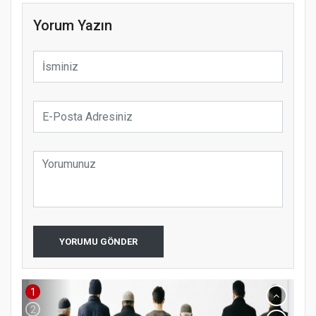
Yorum Yazın
Samsun Atakum’da Ayasofya Camii
Etkinliği
YORUMU GÖNDER
1
Türkiye’de insanlar dinle bağlarını
2