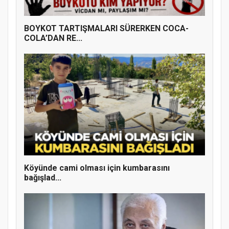
BOYKOT TARTIŞMALARI SÜRERKEN COCA-
COLA’DAN RE...
Doğanyol'da Temel Dini Bilgiler Sınavı
Köyünde cami olması için kumbarasını
Gerçekleştirildi
bağışlad...