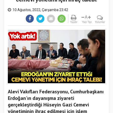
10 Ağustos, 2022, Çarşamba 23:42
A
Yazdır
Yazı Tipi
Yorumlar
Alevi Vakıfları Federasyonu, Cumhurbaşkanı
Erdoğan'ın dayanışma ziyareti
gerçekleştirdiği Hüseyin Gazi Cemevi
yönetiminin ihraç edilmesi için işlem