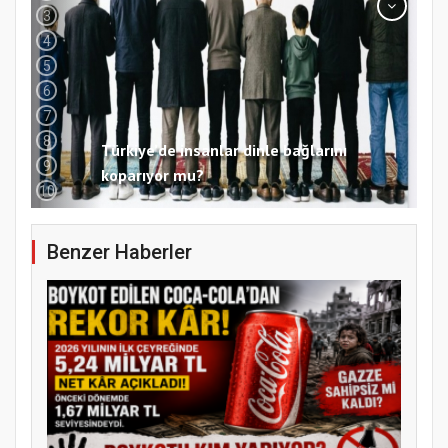
koparıyor mu?
3
4
5
6
7
8
9
10
Benzer Haberler
Samsun Atakum’da 15 Temmuz Programı