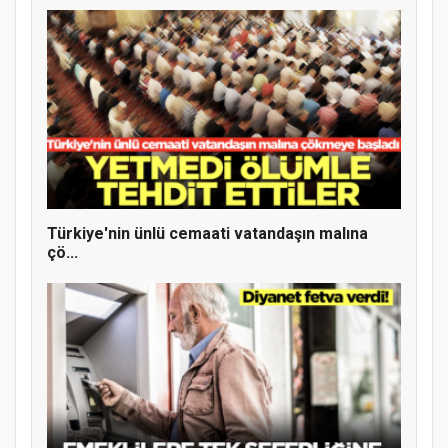
MÜFTÜ ABULSELAM ÖZDERE’YE ZİYARET
Türkiye'nin ünlü cemaati vatandaşın malına
çö...