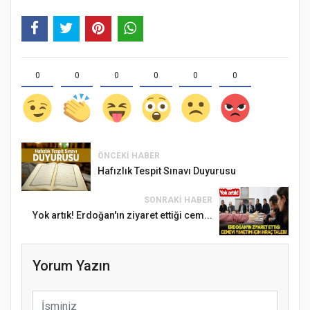
0
0
0
0
0
0
ÖNCEKI HABER
Hafızlık Tespit Sınavı Duyurusu
SONRAKI HABER
Yok artık! Erdoğan'ın ziyaret ettiği cem...
Yorum Yazın
Samsun Atakum’da Ayasofya Camii