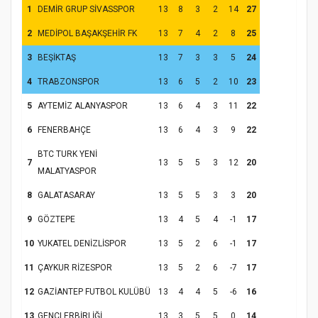
1
DEMİR GRUP SİVASSPOR
13
8
3
2
14
27
2
MEDİPOL BAŞAKŞEHİR FK
13
7
4
2
8
25
3
BEŞİKTAŞ
13
7
3
3
5
24
4
TRABZONSPOR
13
6
5
2
10
23
5
AYTEMİZ ALANYASPOR
13
6
4
3
11
22
6
FENERBAHÇE
13
6
4
3
9
22
BTC TURK YENİ
7
13
5
5
3
12
20
MALATYASPOR
8
GALATASARAY
13
5
5
3
3
20
9
GÖZTEPE
13
4
5
4
-1
17
10
YUKATEL DENİZLİSPOR
13
5
2
6
-1
17
11
ÇAYKUR RİZESPOR
13
5
2
6
-7
17
12
GAZİANTEP FUTBOL KULÜBÜ
13
4
4
5
-6
16
13
GENÇLERBİRLİĞİ
13
3
5
5
0
14