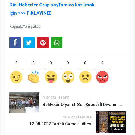
Dini Haberler Gr
up sayfamıza katılmak
için
>>>
TIKLAYINIZ
Kaynak:
Yeni Şafak
0
0
0
0
0
0
ÖNCEKI HABER
Balıkesir Diyanet-Sen Şubesi İl Divanını...
SONRAKI HABER
12.08.2022 Tarihli Cuma Hutbesi