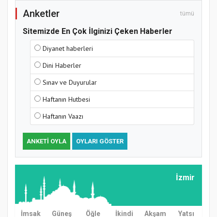
Anketler
tümü
Sitemizde En Çok İlginizi Çeken Haberler
Samsun Atakum’da Yaz Kur’an Kursu
Diyanet haberleri
Kapanış Programı
Dini Haberler
Sınav ve Duyurular
Haftanın Hutbesi
Haftanın Vaazı
ANKETI OYLA
OYLARI GÖSTER
Samsun Atakum’da Ayasofya Camii
Etkinliği
İzmir
İmsak
Güneş
Öğle
İkindi
Akşam
Yatsı