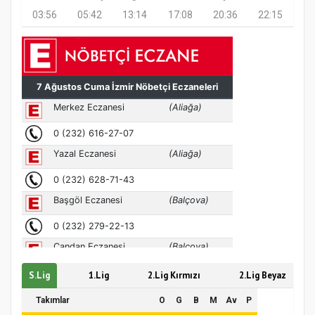
03:56
05:42
13:14
17:08
20:36
22:15
Türkiye’de insanlar dinle bağlarını
koparıyor mu?
S.Lig
1.Lig
2.Lig Kırmızı
2.Lig Beyaz
Takımlar
O
G
B
M
Av
P