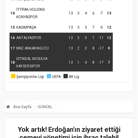
İTTİFAK HOLDİNG
14
13
3
4
6
-7
13
KONYASPOR
15
KASIMPAŞA
13
3
3
7
-5
12
16
ANTALYASPOR
13
3
3
7
-11
12
17
MKE ANKARAGÜCÜ
13
2
3
8
-17
9
İSTİKBAL MOBİLYA
18
13
1
4
8
-17
7
KAYSERİSPOR
Şampiyonlar Ligi
UEFA
Alt Lig
Ana Sayfa
GÜNCEL
Yok artık! Erdoğan'ın ziyaret ettiği
cemevi yönetimi için ihraç talebi!