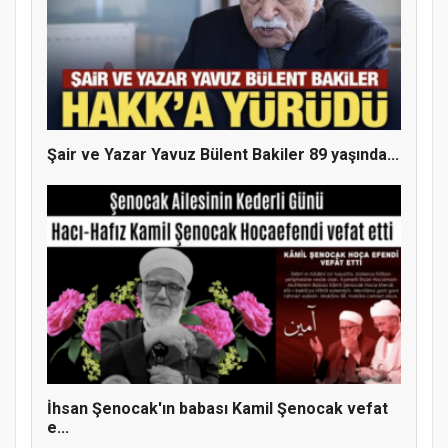
Şair ve Yazar Yavuz Bülent Bakiler 89 yaşında...
İhsan Şenocak'ın babası Kamil Şenocak vefat
e...