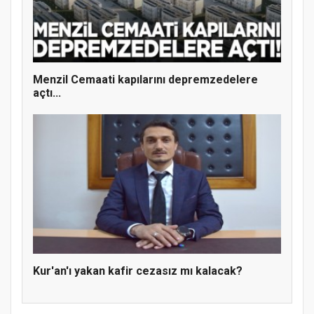
MÜFTÜ ABULSELAM ÖZDERE’YE ZİYARET
Menzil Cemaati kapılarını depremzedelere
açtı...
Hz. Peygamber ve Gençlik Konferansı
Kur'an'ı yakan kafir cezasız mı kalacak?