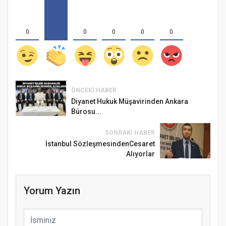
0
0
0
0
0
ÖNCEKI HABER
Diyanet Hukuk Müşavirinden Ankara
Bürosu...
SONRAKI HABER
İstanbul SözleşmesindenCesaret
Alıyorlar
Yorum Yazın
Samsun Atakum’da Ayasofya Camii
Etkinliği
Türkiye’de insanlar dinle bağlarını