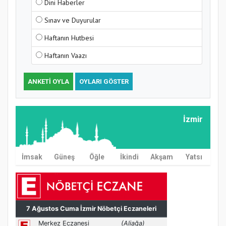
Dini Haberler
Sınav ve Duyurular
Haftanın Hutbesi
Haftanın Vaazı
ANKETI OYLA
OYLARI GÖSTER
İzmir
İmsak
Güneş
Öğle
İkindi
Akşam
Yatsı