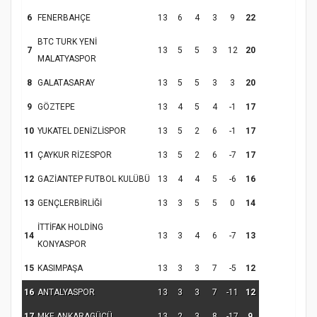
6
FENERBAHÇE
13
6
4
3
9
22
BTC TURK YENİ
Samsun Atakum’da Yaz Kur’an Kursu
7
13
5
5
3
12
20
MALATYASPOR
Kapanış Programı
8
GALATASARAY
13
5
5
3
3
20
9
GÖZTEPE
13
4
5
4
-1
17
10
YUKATEL DENİZLİSPOR
13
5
2
6
-1
17
11
ÇAYKUR RİZESPOR
13
5
2
6
-7
17
12
GAZİANTEP FUTBOL KULÜBÜ
13
4
4
5
-6
16
13
GENÇLERBİRLİĞİ
13
3
5
5
0
14
İTTİFAK HOLDİNG
Samsun Atakum’da Ayasofya Camii
14
13
3
4
6
-7
13
KONYASPOR
Etkinliği
Türkiye’de insanlar dinle bağlarını
koparıyor mu?
15
KASIMPAŞA
13
3
3
7
-5
12
16
ANTALYASPOR
13
3
3
7
-11
12
17
MKE ANKARAGÜCÜ
13
2
3
8
-17
9