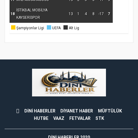
İSTİKBAL MOBİLYA
18
13
1
4
8
-17
7
KAYSERİSPOR
Şampiyonlar Ligi
UEFA
Alt Lig
DİNİ HABERLER
DİYANET HABER
MÜFTÜLÜK
HUTBE
VAAZ
FETVALAR
STK
DINI HABERLER 2020