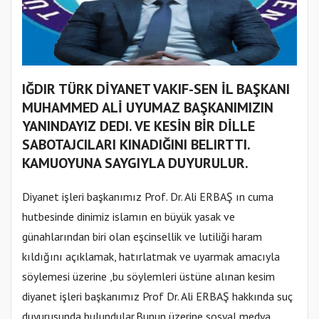
IĞDIR TÜRK DİYANET VAKIF-SEN İL BAŞKANI
MUHAMMED ALİ UYUMAZ BAŞKANIMIZIN
YANINDAYIZ DEDI. VE KESİN BİR DİLLE
SABOTAJCILARI KINADIĞINI BELIRTTI.
KAMUOYUNA SAYGIYLA DUYURULUR.
Diyanet işleri başkanımız Prof. Dr. Ali ERBAŞ ın cuma
hutbesinde dinimiz islamın en büyük yasak ve
günahlarından biri olan eşcinsellik ve lutiliği haram
kıldığını açıklamak, hatırlatmak ve uyarmak amacıyla
söylemesi üzerine ,bu söylemleri üstüne alınan kesim
diyanet işleri başkanımız Prof Dr. Ali ERBAŞ hakkında suç
duyurusunda bulundular.Bunun üzerine sosyal medya