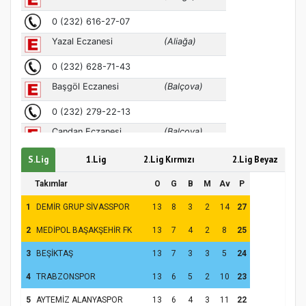
MÜFTÜ ABULSELAM ÖZDERE’YE ZİYARET
S.Lig
1.Lig
2.Lig Kırmızı
2.Lig Beyaz
Takımlar
O
G
B
M
Av
P
Hz. Peygamber ve Gençlik Konferansı
1
DEMİR GRUP SİVASSPOR
13
8
3
2
14
27
2
MEDİPOL BAŞAKŞEHİR FK
13
7
4
2
8
25
3
BEŞİKTAŞ
13
7
3
3
5
24
4
TRABZONSPOR
13
6
5
2
10
23
5
AYTEMİZ ALANYASPOR
13
6
4
3
11
22