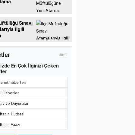
Atama
üftülüğü Sınavı
rıyla İlgili
u
tler
tümü
izde En Çok İlginizi Çeken
ler
yanet haberleri
ni Haberler
nav ve Duyurular
ftanın Hutbesi
ftanın Vaazı