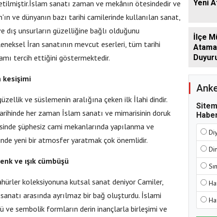
Yeni 
üretilmiştir.İslam sanatı zaman ve mekânın ötesindedir ve
n'ın ve dünyanın bazı tarihi camilerinde kullanılan sanat,
ve dış unsurların güzelliğine bağlı olduğunu
İlçe M
eneksel İran sanatının mevcut eserleri, tüm tarihi
Atamala
amı tercih ettiğini göstermektedir.
Duyur
 kesişimi
Anke
güzellik ve süslemenin aralığına çeken ilk İlahi dindir.
Sitem
 tarihinde her zaman İslam sanatı ve mimarisinin doruk
Haber
isinde şüphesiz cami mekanlarında yapılanma ve
Di
yrinde yeni bir atmosfer yaratmak çok önemlidir.
Di
enk ve ışık cümbüşü
Sı
hürler koleksiyonuna kutsal sanat deniyor Camiler,
Ha
 sanatı arasında ayrılmaz bir bağ oluşturdu. İslami
Ha
rü ve sembolik formların derin inançlarla birleşimi ve