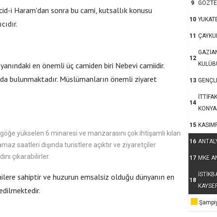
9
GÖZTE
d-i Haram'dan sonra bu cami, kutsallık konusu
10
YUKAT
cıdır.
11
ÇAYKU
GAZİA
12
anındaki en önemli üç camiden biri Nebevi camiidir.
KULÜB
rada bulunmaktadır. Müslümanların önemli ziyaret
13
GENÇLE
İTTİFA
14
KONYA
15
KASIM
 göğe yükselen 6 minaresi ve manzarasını çok ihtişamlı kılan
16
ANTAL
maz saatleri dışında turistlere açıktır ve ziyaretçiler
ını çıkarabilirler.
17
MKE A
İSTİKB
nilere sahiptir ve huzurun emsalsiz olduğu dünyanın en
18
KAYSE
edilmektedir.
Şampiy