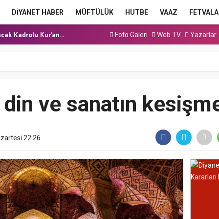
a Hutbesi
DİYANET HABER
MÜFTÜLÜK
HUTBE
VAAZ
FETVALA
 Hutbesi
cak Kadrolu Kur’an...
Foto Galeri
Web TV
Yazarlar
ınavı (Sözlü) So...
a Hutbesi
a Hutbesi
 Hutbesi
 din ve sanatın kesişm
zartesi 22:26