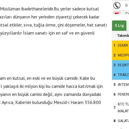
 Müslüman ibadethaneleridir.Bu yerler sadece kutsal
zıları dünyanın her yerinden ziyaretçi çekecek kadar
atsal etkiler, sıva, tuğla örme, çini döşemeler, hat sanatı
S.Lig
yüzyıllardır İslam sanatı için en saf ve en güvenli
Takıml
1
DEMİR
2
MEDİP
3
BEŞİK
4
TRAB
am en kutsal, en eski ve en büyük camidir. Kabe bu
5
AYTEM
l yaklaşık iki milyon kişi bu camide hacca katılmak için
nyanın en büyük camisi değil, aynı zamanda dünyadaki
6
FENER
 Ayrıca, Kabe'nin bulunduğu Mescid-i Haram 356.800
BTC TU
7
MALAT
8
GALAT