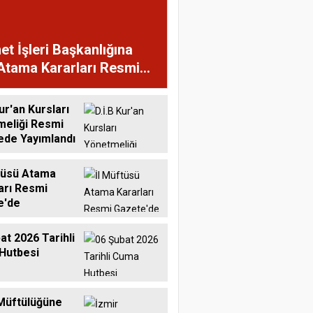
et İşleri Başkanlığına
Atama Kararları Resmi
te'de
ur'an Kursları
meliği Resmi
ede Yayımlandı
tüsü Atama
arı Resmi
e'de
at 2026 Tarihli
Hutbesi
Müftülüğüne