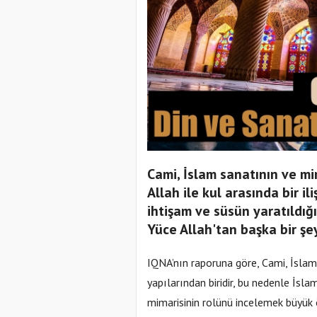
Cami, İslam sanatının ve mim
Allah ile kul arasında bir i
ihtişam ve süsün yaratıldığ
Yüce Allah'tan başka bir şe
IQNA’nın raporuna göre, Cami, İslam 
yapılarından biridir, bu nedenle İsl
mimarisinin rolünü incelemek büyük 