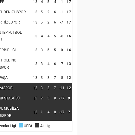
PE
13
4
5
4
-1
17
EL DENİZLİSPOR
13
5
2
6
-1
17
R RİZESPOR
13
5
2
6
-7
17
NTEP FUTBOL
13
4
4
5
-6
16
Ü
RBİRLİĞİ
13
3
5
5
0
14
K HOLDİNG
13
3
4
6
-7
13
SPOR
PAŞA
13
3
3
7
-5
12
YASPOR
13
3
3
7
-11
12
NKARAGÜCÜ
13
2
3
8
-17
9
AL MOBİLYA
13
1
4
8
-17
7
RİSPOR
onlar Ligi
UEFA
Alt Lig