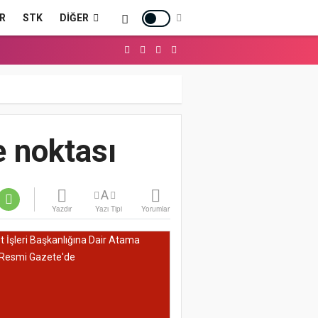
R
STK
DIĞER
e noktası
A
Yazdır
Yazı Tipi
Yorumlar