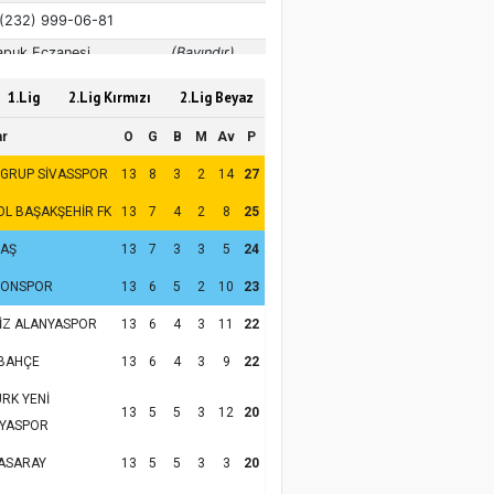
1.Lig
2.Lig Kırmızı
2.Lig Beyaz
ar
O
G
B
M
Av
P
 GRUP SİVASSPOR
13
8
3
2
14
27
OL BAŞAKŞEHİR FK
13
7
4
2
8
25
TAŞ
13
7
3
3
5
24
ZONSPOR
13
6
5
2
10
23
İZ ALANYASPOR
13
6
4
3
11
22
BAHÇE
13
6
4
3
9
22
RK YENİ
13
5
5
3
12
20
YASPOR
ASARAY
13
5
5
3
3
20