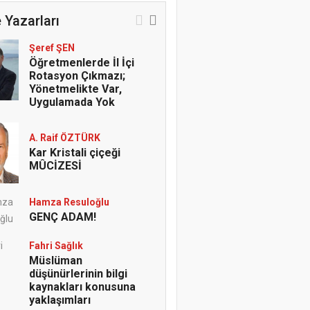
 Yazarları
Şeref ŞEN
Öğretmenlerde İl İçi
Rotasyon Çıkmazı;
Yönetmelikte Var,
Uygulamada Yok
A. Raif ÖZTÜRK
Kar Kristali çiçeği
MÛCİZESİ
Hamza Resuloğlu
GENÇ ADAM!
Fahri Sağlık
Müslüman
düşünürlerinin bilgi
kaynakları konusuna
yaklaşımları