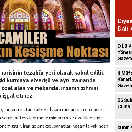
Diyan
Dair 
Gaze
D.İ.B K
Yönet
Gazet
arisinin tezahür yeri olarak kabul edilir.
İl Müf
lişki kurmaya elverişli ve aynı zamanda
Kararl
Gazet
ı özel alan ve mekanda, insanın zihnini
y işgal etmez.
06 Şub
Cuma 
şehirlerinin atan kalbi ve İslam mimarisinin en önemli
am sanatını teşvik etmede mimarinin ve özellikle cami
önem taşır. İran geleneksel sanatları yaşamla yakından
İzmir 