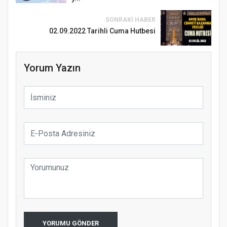
SONRAKI HABER
02.09.2022 Tarihli Cuma Hutbesi
Yorum Yazın
Samsun Atakum’da Ayasofya Camii
Etkinliği
Türkiye’de insanlar dinle bağlarını
YORUMU GÖNDER