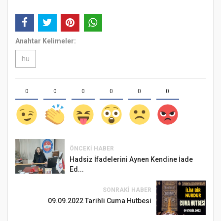
Anahtar Kelimeler:
hu
0
0
0
0
0
0
ÖNCEKI HABER
Hadsiz İfadelerini Aynen Kendine İade
Ed...
SONRAKI HABER
09.09.2022 Tarihli Cuma Hutbesi