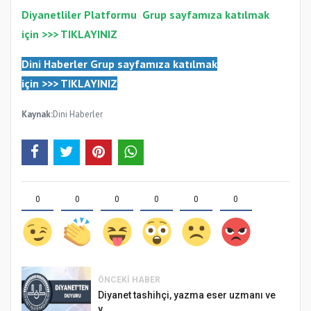
Diyanetliler Platformu
Gr
up sayfamıza katılmak
için >>>
TIKLAYINIZ
Dini Haberler Gr
up sayfamıza katılmak
için
>>>
TIKLAYINIZ
Kaynak:
Dini Haberler
0
0
0
0
0
0
ÖNCEKI HABER
Diyanet tashihçi, yazma eser uzmanı ve
y...