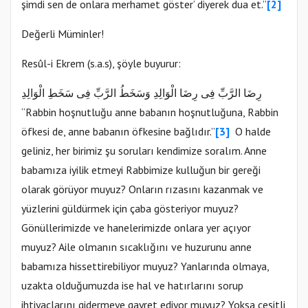
şimdi sen de onlara merhamet göster’ diyerek dua et.”
[2]
Değerli Müminler!
Resûl-i Ekrem (s.a.s), şöyle buyurur:
رِضَا الرَّبِّ فِى رِضَا الْوَالِدِ وَسَخَطُ الرَّبِّ فِى سَخَطِ الْوَالِدِ
“Rabbin hoşnutluğu anne babanın hoşnutluğuna, Rabbin
öfkesi de, anne babanın öfkesine bağlıdır.”
[3]
O halde
geliniz, her birimiz şu soruları kendimize soralım. Anne
babamıza iyilik etmeyi Rabbimize kulluğun bir gereği
olarak görüyor muyuz? Onların rızasını kazanmak ve
yüzlerini güldürmek için çaba gösteriyor muyuz?
Gönüllerimizde ve hanelerimizde onlara yer açıyor
muyuz? Aile olmanın sıcaklığını ve huzurunu anne
babamıza hissettirebiliyor muyuz? Yanlarında olmaya,
uzakta olduğumuzda ise hal ve hatırlarını sorup
ihtiyaçlarını gidermeye gayret ediyor muyuz? Yoksa çeşitli