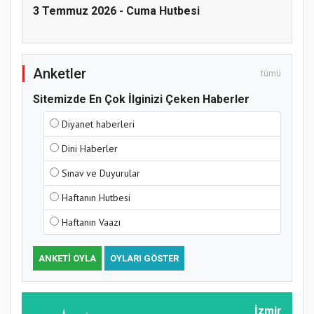
3 Temmuz 2026 - Cuma Hutbesi
Anketler
tümü
Sitemizde En Çok İlginizi Çeken Haberler
Diyanet haberleri
Hz. Peygamber ve Gençlik Konferansı
Dini Haberler
Sınav ve Duyurular
Haftanın Hutbesi
Haftanın Vaazı
ANKETI OYLA
OYLARI GÖSTER
Samsun Atakum’da Yaz Kur’an Kursu
İzmir