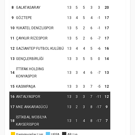
8
GALATASARAY
13
5
5
3
3
20
9
GÖZTEPE
13
4
5
4
-1
17
10
YUKATEL DENİZLİSPOR
13
5
2
6
-1
17
11
ÇAYKUR RİZESPOR
13
5
2
6
-7
17
12
GAZİANTEP FUTBOL KULÜBÜ
13
4
4
5
-6
16
13
GENÇLERBİRLİĞİ
13
3
5
5
0
14
İTTİFAK HOLDİNG
14
13
3
4
6
-7
13
KONYASPOR
15
KASIMPAŞA
13
3
3
7
-5
12
16
ANTALYASPOR
13
3
3
7
-11
12
17
MKE ANKARAGÜCÜ
13
2
3
8
-17
9
İSTİKBAL MOBİLYA
18
13
1
4
8
-17
7
KAYSERİSPOR
Şampiyonlar Ligi
UEFA
Alt Lig