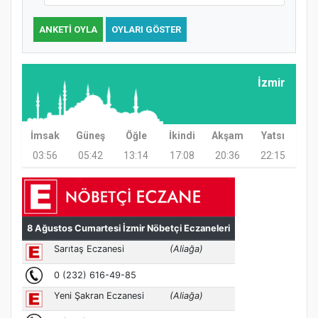
ANKETI OYLA
OYLARI GÖSTER
Samsun Atakum’da Ayasofya Camii
Etkinliği
İzmir
İmsak
Güneş
Öğle
İkindi
Akşam
Yatsı
03:56
05:42
13:14
17:08
20:36
22:15
Türkiye’de insanlar dinle bağlarını
koparıyor mu?