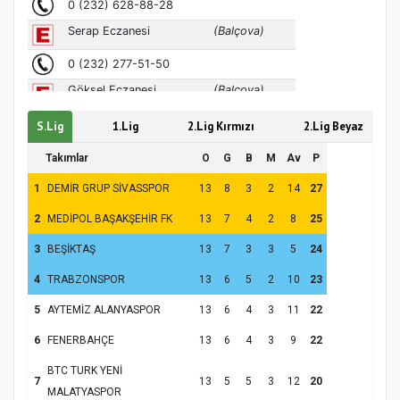
S.Lig
1.Lig
2.Lig Kırmızı
2.Lig Beyaz
Takımlar
O
G
B
M
Av
P
1
DEMİR GRUP SİVASSPOR
13
8
3
2
14
27
2
MEDİPOL BAŞAKŞEHİR FK
13
7
4
2
8
25
3
BEŞİKTAŞ
13
7
3
3
5
24
4
TRABZONSPOR
13
6
5
2
10
23
5
AYTEMİZ ALANYASPOR
13
6
4
3
11
22
6
FENERBAHÇE
13
6
4
3
9
22
BTC TURK YENİ
7
13
5
5
3
12
20
MALATYASPOR