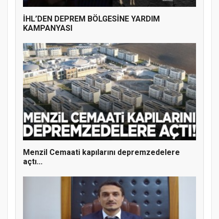
İHL’DEN DEPREM BÖLGESİNE YARDIM
KAMPANYASI
MÜFTÜ ABULSELAM ÖZDERE’YE ZİYARET
Menzil Cemaati kapılarını depremzedelere
açtı...