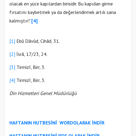
olacak en yüce kapılardan birisidir. Bu kapıdan girme
fırsatını kaybetmek ya da değerlendirmek artık sana
kalmıştır!”
[4]
[1]
Ebû Dâvûd, Cihâd, 31.
[2]
İsrâ, 17/23, 24.
[3]
Tirmizî, Birr, 3.
[4]
Tirmizî, Birr, 3.
Din Hizmetleri Genel Müdürlüğü
HAFTANIN HUTBESİNİ
WORD
OLARAK İNDİR
HAFTANIN
HUTBESİNİ
PDF
OLARAK
İNDİR