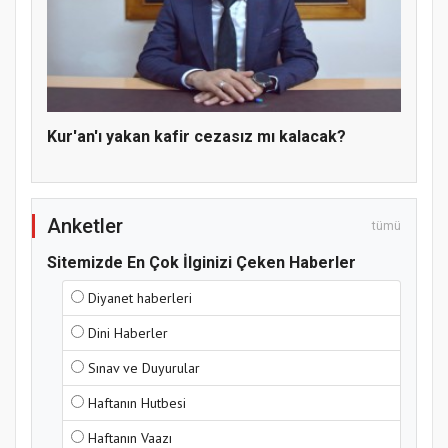
Hz. Peygamber ve Gençlik Konferansı
Kur'an'ı yakan kafir cezasız mı kalacak?
Anketler
tümü
Sitemizde En Çok İlginizi Çeken Haberler
Samsun Atakum’da Yaz Kur’an Kursu
Diyanet haberleri
Kapanış Programı
Dini Haberler
Sınav ve Duyurular
Haftanın Hutbesi
Haftanın Vaazı