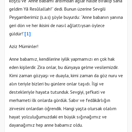
koştu ve “Anne babamı ardımdan ağlar halde bırakıp sana
geldim Yâ Resûlallah!” dedi. Bunun üzerine Sevgili
Peygamberimiz (s.a.s) şöyle buyurdu: “Anne babanın yanına
geri dön ve her ikisini de nasıl ağlattıysan öylece
güldür!”
[1]
Aziz Müminler!
Anne babamız, kendilerine iyilik yapmamızı en çok hak
eden kişilerdir. Zira onlar, bu dünyaya gelme vesilemizdir.
Kimi zaman gözyaşı ve duayla, kimi zaman da göz nuru ve
alın teriyle bizleri bu günlere onlar taşıdı. İlgi ve
destekleriyle hayata tutunduk. Sevgiyi, şefkati ve
merhameti ilk onlarda gördük. Sabır ve fedâkârlığın
zirvesini onlardan öğrendik. Hangi yaşta olursak olalım
hayat yolculuğumuzdaki en büyük sığınağımız ve
dayanağımız hep anne babamız oldu.