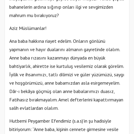
bahanelerin ardına sığınıp onları ilgi ve sevgimizden
mahrum mu bırakıyoruz?
Aziz Müslümanlar!
Ana baba hakkına riayet edelim. Onların gönlünü
yapmanın ve hayır dualarını almanın gayretinde olalım.
Anne baba rızasını kazanmayı dünyada en büyük
bahtiyarlık, ahirette ise kurtuluş vesilemiz olarak görelim.
İyilik ve ihsanımızı, tatlı dilimizi ve güler yüzümüzü, saygı
ve hoşgörümüzü, anne babamızdan asla esirgemeyelim.
Dâr-ı bekâya göçmüş olan anne babalarımızı duasız,
Fatihasız bırakmayalım. Amel defterlerini kapattırmayan
salih evlatlardan olalım.
Hutbemi Peygamber Efendimiz (s.a.s)’in şu hadisiyle
bitiriyorum: “Anne baba, kişinin cennete girmesine vesile