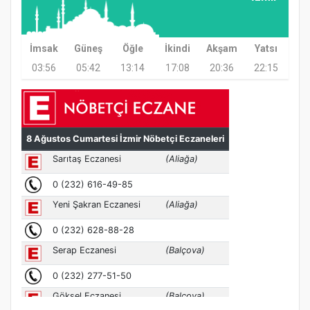
Kapanış Programı
İmsak
Güneş
Öğle
İkindi
Akşam
Yatsı
03:56
05:42
13:14
17:08
20:36
22:15
Samsun Atakum’da Ayasofya Camii
Etkinliği