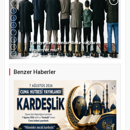
3
4
5
6
7
8
Türkiye’de insanlar dinle bağlarını
9
koparıyor mu?
10
Benzer Haberler
Samsun Atakum’da 15 Temmuz Programı