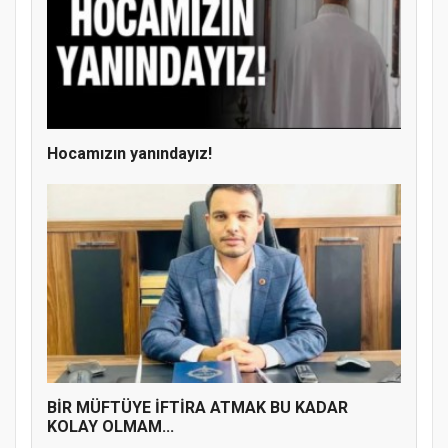
Hocamızın yanındayız!
Doğanyol'da Temel Dini Bilgiler Sınavı
Gerçekleştirildi
BİR MÜFTÜYE İFTİRA ATMAK BU KADAR
KOLAY OLMAM...