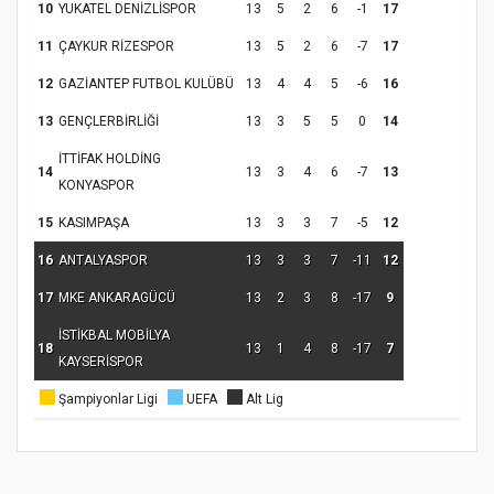
10
YUKATEL DENİZLİSPOR
13
5
2
6
-1
17
11
ÇAYKUR RİZESPOR
13
5
2
6
-7
17
12
GAZİANTEP FUTBOL KULÜBÜ
13
4
4
5
-6
16
13
GENÇLERBİRLİĞİ
13
3
5
5
0
14
İTTİFAK HOLDİNG
14
13
3
4
6
-7
13
Samsun Atakum’da Ayasofya Camii
KONYASPOR
Etkinliği
Türkiye’de insanlar dinle bağlarını
15
KASIMPAŞA
13
3
3
7
-5
12
koparıyor mu?
16
ANTALYASPOR
13
3
3
7
-11
12
17
MKE ANKARAGÜCÜ
13
2
3
8
-17
9
İSTİKBAL MOBİLYA
18
13
1
4
8
-17
7
KAYSERİSPOR
Şampiyonlar Ligi
UEFA
Alt Lig