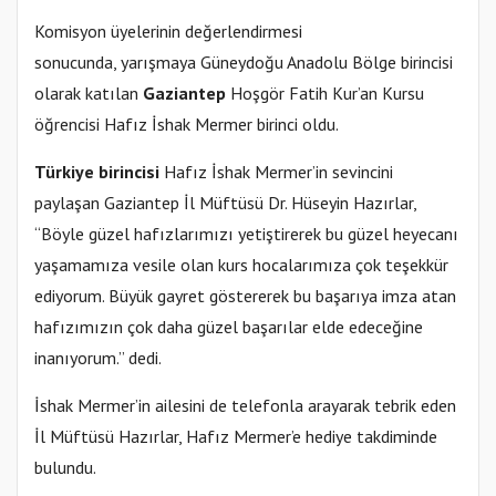
Komisyon üyelerinin değerlendirmesi
sonucunda, yarışmaya Güneydoğu Anadolu Bölge birincisi
olarak katılan
Gaziantep
Hoşgör Fatih Kur’an Kursu
öğrencisi Hafız İshak Mermer birinci oldu.
Türkiye birincisi
Hafız İshak Mermer’in sevincini
paylaşan Gaziantep İl Müftüsü Dr. Hüseyin Hazırlar,
“Böyle güzel hafızlarımızı yetiştirerek bu güzel heyecanı
yaşamamıza vesile olan kurs hocalarımıza çok teşekkür
ediyorum. Büyük gayret göstererek bu başarıya imza atan
hafızımızın çok daha güzel başarılar elde edeceğine
inanıyorum.” dedi.
İshak Mermer’in ailesini de telefonla arayarak tebrik eden
İl Müftüsü Hazırlar, Hafız Mermer’e hediye takdiminde
bulundu.