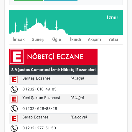
İzmir
İmsak
Güneş
Öğle
İkindi
Akşam
Yatsı
MÜFTÜ ABULSELAM ÖZDERE’YE ZİYARET