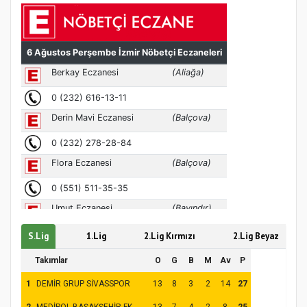
MÜFTÜ ABULSELAM ÖZDERE’YE ZİYARET
S.Lig
1.Lig
2.Lig Kırmızı
2.Lig Beyaz
Hz. Peygamber ve Gençlik Konferansı
Takımlar
O
G
B
M
Av
P
1
DEMİR GRUP SİVASSPOR
13
8
3
2
14
27