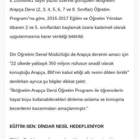
E.10058561 sayılı yazısı üzerine görüşülen İlköğretim
Arapça Dersi (2, 3, 4, 5, 6, 7 ve 8. Sınıflar) Öğretim
Programı"na göre, 2016-2017 Eğitim ve Öğretim Yılından
itibaren 2 ve 5. sınıflardan başlamak üzere kademeli olarak
uygulanmasına karar verildiği bildirildi.
Din Öğretimi Genel Müdürlüğü de Arapça dersinin amacı için
"22 ülkede yaklaşık 350 milyon nüfusun anadil olarak
konuştuğu Arapça, BM’nin kabul ettiği altı resmi dilden biridir"
denilirken ayrıca şu bilgiler dikkat çekti:
"İlköğretim Arapça Dersi Öğretim Programı ile öğrencilerin
hayat boyu kullanabilecekleri dinleme-anlama ve konuşma
becerilerini kazanmaları amaçlanmıştır."
EĞİTİM-SEN: DİNDAR NESİL HEDEFLENİYOR