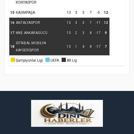
KONYASPOR
15
KASIMPAŞA
13
3
3
7
-5
12
16
ANTALYASPOR
13
3
3
7
-11
12
17
MKE ANKARAGÜCÜ
13
2
3
8
-17
9
İSTİKBAL MOBİLYA
18
13
1
4
8
-17
7
KAYSERİSPOR
Şampiyonlar Ligi
UEFA
Alt Lig