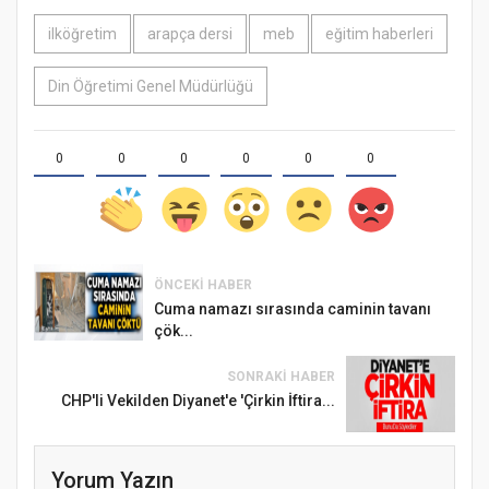
ilköğretim
arapça dersi
meb
eğitim haberleri
Din Öğretimi Genel Müdürlüğü
0
0
0
0
0
0
ÖNCEKI HABER
Cuma namazı sırasında caminin tavanı
çök...
SONRAKI HABER
CHP'li Vekilden Diyanet'e 'Çirkin İftira...
Yorum Yazın