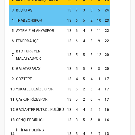
2
MEDİPOL BAŞAKŞEHİR FK
13
7
4
2
8
25
3
BEŞİKTAŞ
13
7
3
3
5
24
4
TRABZONSPOR
13
6
5
2
10
23
5
AYTEMİZ ALANYASPOR
13
6
4
3
11
22
Samsun Atakum’da Yaz Kur’an Kursu
6
FENERBAHÇE
13
6
4
3
9
22
Kapanış Programı
BTC TURK YENİ
7
13
5
5
3
12
20
MALATYASPOR
8
GALATASARAY
13
5
5
3
3
20
9
GÖZTEPE
13
4
5
4
-1
17
10
YUKATEL DENİZLİSPOR
13
5
2
6
-1
17
11
ÇAYKUR RİZESPOR
13
5
2
6
-7
17
12
GAZİANTEP FUTBOL KULÜBÜ
13
4
4
5
-6
16
Samsun Atakum’da Ayasofya Camii
13
GENÇLERBİRLİĞİ
13
3
5
5
0
14
Etkinliği
Türkiye’de insanlar dinle bağlarını
İTTİFAK HOLDİNG
koparıyor mu?
14
13
3
4
6
-7
13