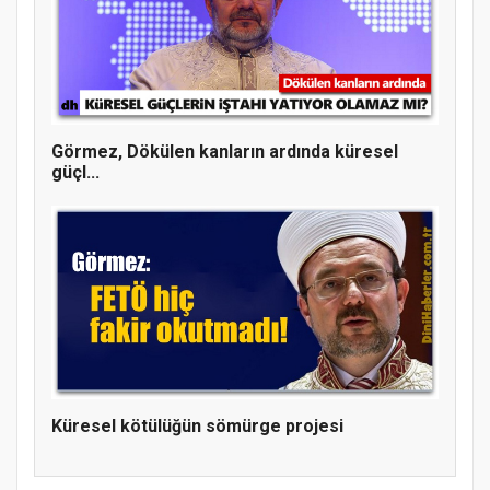
MÜFTÜ ABULSELAM ÖZDERE’YE ZİYARET
Görmez, Dökülen kanların ardında küresel
güçl...
Hz. Peygamber ve Gençlik Konferansı
Küresel kötülüğün sömürge projesi