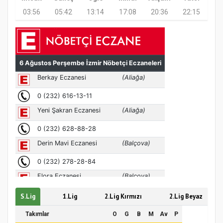
03:56
05:42
13:14
17:08
20:36
22:15
Türkiye’de insanlar dinle bağlarını
koparıyor mu?
S.Lig
1.Lig
2.Lig Kırmızı
2.Lig Beyaz
Takımlar
O
G
B
M
Av
P