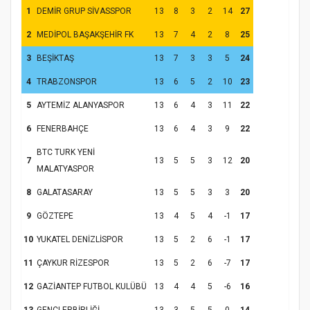
1
DEMİR GRUP SİVASSPOR
13
8
3
2
14
27
2
MEDİPOL BAŞAKŞEHİR FK
13
7
4
2
8
25
3
BEŞİKTAŞ
13
7
3
3
5
24
4
TRABZONSPOR
13
6
5
2
10
23
5
AYTEMİZ ALANYASPOR
13
6
4
3
11
22
6
FENERBAHÇE
13
6
4
3
9
22
BTC TURK YENİ
7
13
5
5
3
12
20
MALATYASPOR
8
GALATASARAY
13
5
5
3
3
20
9
GÖZTEPE
13
4
5
4
-1
17
10
YUKATEL DENİZLİSPOR
13
5
2
6
-1
17
11
ÇAYKUR RİZESPOR
13
5
2
6
-7
17
12
GAZİANTEP FUTBOL KULÜBÜ
13
4
4
5
-6
16
13
GENÇLERBİRLİĞİ
13
3
5
5
0
14