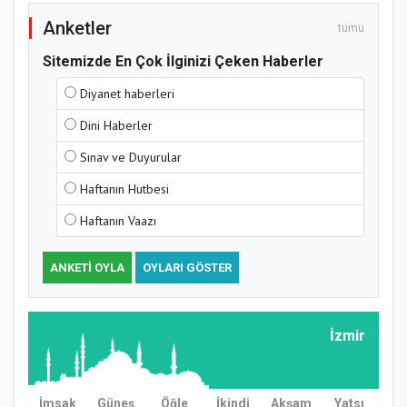
Anketler
tümü
Sitemizde En Çok İlginizi Çeken Haberler
Diyanet haberleri
Dini Haberler
Samsun Atakum’da Yaz Kur’an Kursu
Sınav ve Duyurular
Kapanış Programı
Haftanın Hutbesi
Haftanın Vaazı
ANKETI OYLA
OYLARI GÖSTER
İzmir
Samsun Atakum’da Ayasofya Camii
Etkinliği
İmsak
Güneş
Öğle
İkindi
Akşam
Yatsı