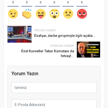
0
0
0
0
0
0
ÖNCEKI HABER
Özafşar, darbe girişimiyle ilgili açıkla...
SONRAKI HABER
Özel Kuvvetler Tabur Komutanı da
fetvayl...
Yorum Yazın
Samsun Atakum’da Ayasofya Camii
Etkinliği