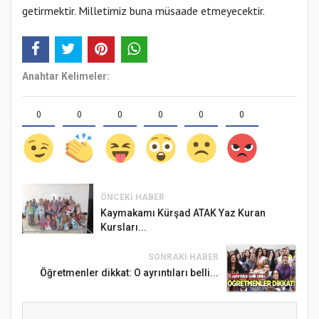
getirmektir. Milletimiz buna müsaade etmeyecektir.
Anahtar Kelimeler:
0
0
0
0
0
0
ÖNCEKI HABER
Kaymakamı Kürşad ATAK Yaz Kuran
Kursları...
SONRAKI HABER
Öğretmenler dikkat: O ayrıntıları belli...