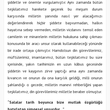
şiddetle ve önemle vurgulamıştır. Aynı zamanda bütün
teşkilatımız harekete geçerek bu meşum durum
karşısında milletin yanında nasıl yer alacağımızı
değerlendirerek hiçbir şiddete başvurmadan, halkın
hayatına sebep vermeden, milletin vicdanını temsil eden
camilerin ve minarelerin milletin hukukuna sahip çıkması
konusunda bir aracı unsur olarak kullanabileceği yönünde
bir irade ortaya çıkmıştır. Hamdolsun din görevlilerimiz,
müftülerimiz, imamlarımız, bütün teşkilatımız bu süre
içerisinde, yakın tarihimizin en uzun kâbus gecesinde
şiddetin ve kaygının zirve yaptığı ama aynı zamanda
kıvancın ve onurun da ona karşılık geldiği, milli onurun
şahlandığı o gecede, milletin manevi rehberliğini yapan
teşkilatımız, din görevlilerimiz milletle beraber olmuştur.
“Salalar tarih boyunca bize mutlak özgürlüğü
hatırlatan simgesel unsurdur…”