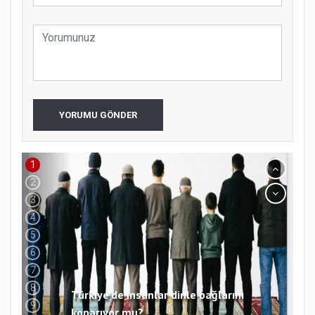
YORUMU GÖNDER
Türkiye’de insanlar dinle bağlarını
koparıyor mu?
1
2
3
4
5
6
7
8
9