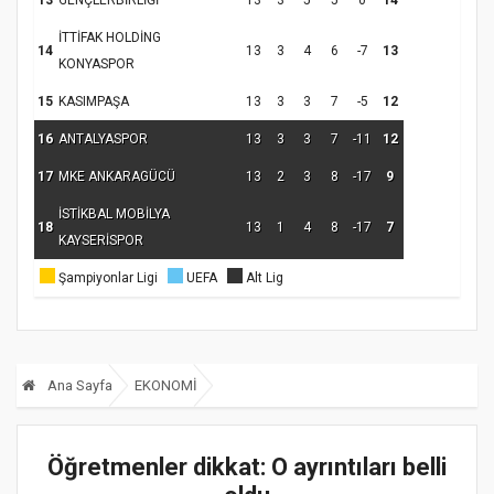
İTTİFAK HOLDİNG
14
13
3
4
6
-7
13
KONYASPOR
15
KASIMPAŞA
13
3
3
7
-5
12
16
ANTALYASPOR
13
3
3
7
-11
12
17
MKE ANKARAGÜCÜ
13
2
3
8
-17
9
İSTİKBAL MOBİLYA
18
13
1
4
8
-17
7
KAYSERİSPOR
Şampiyonlar Ligi
UEFA
Alt Lig
Ana Sayfa
EKONOMİ
Öğretmenler dikkat: O ayrıntıları belli