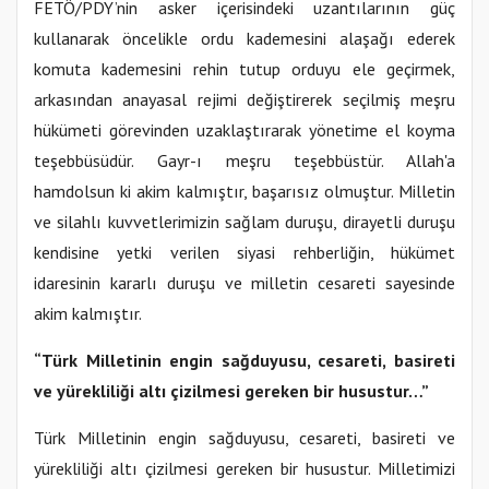
FETÖ/PDY’nin asker içerisindeki uzantılarının güç
kullanarak öncelikle ordu kademesini alaşağı ederek
komuta kademesini rehin tutup orduyu ele geçirmek,
arkasından anayasal rejimi değiştirerek seçilmiş meşru
hükümeti görevinden uzaklaştırarak yönetime el koyma
teşebbüsüdür. Gayr-ı meşru teşebbüstür. Allah'a
hamdolsun ki akim kalmıştır, başarısız olmuştur. Milletin
ve silahlı kuvvetlerimizin sağlam duruşu, dirayetli duruşu
kendisine yetki verilen siyasi rehberliğin, hükümet
idaresinin kararlı duruşu ve milletin cesareti sayesinde
akim kalmıştır.
“Türk Milletinin engin sağduyusu, cesareti, basireti
ve yürekliliği altı çizilmesi gereken bir husustur…”
Türk Milletinin engin sağduyusu, cesareti, basireti ve
yürekliliği altı çizilmesi gereken bir husustur. Milletimizi