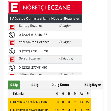
Türkiye’de insanlar dinle bağlarını
koparıyor mu?
S.Lig
1.Lig
2.Lig Kırmızı
2.Lig Beyaz
Takımlar
O
G
B
M
Av
P
1
DEMİR GRUP SİVASSPOR
13
8
3
2
14
27
2
MEDİPOL BAŞAKŞEHİR FK
13
7
4
2
8
25