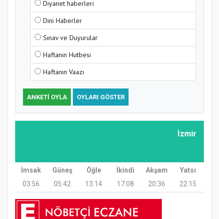
Diyanet haberleri
Hz. Peygamber ve Gençlik Konferansı
Dini Haberler
Sınav ve Duyurular
Haftanın Hutbesi
Haftanın Vaazı
ANKETI OYLA
OYLARI GÖSTER
Samsun Atakum’da Yaz Kur’an Kursu
Kapanış Programı
İzmir
İmsak
Güneş
Öğle
İkindi
Akşam
Yatsı
03:56
05:42
13:14
17:08
20:36
22:15