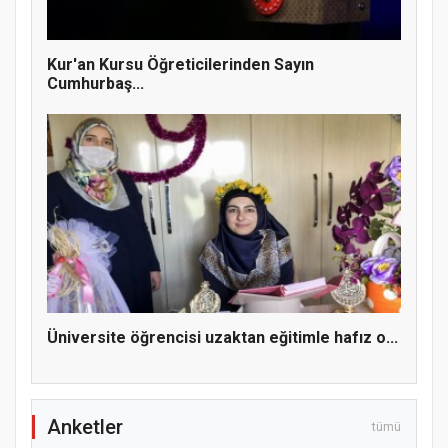
MÜFTÜ ABULSELAM ÖZDERE’YE ZİYARET
Kur'an Kursu Öğreticilerinden Sayın
Cumhurbaş...
Hz. Peygamber ve Gençlik Konferansı
Üniversite öğrencisi uzaktan eğitimle hafız o...
Anketler
tümü