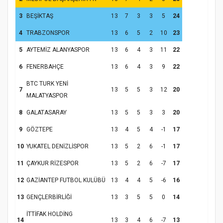
3
BEŞİKTAŞ
13
7
3
3
5
24
4
TRABZONSPOR
13
6
5
2
10
23
5
AYTEMİZ ALANYASPOR
13
6
4
3
11
22
6
FENERBAHÇE
13
6
4
3
9
22
BTC TURK YENİ
7
13
5
5
3
12
20
MALATYASPOR
8
GALATASARAY
13
5
5
3
3
20
9
GÖZTEPE
13
4
5
4
-1
17
10
YUKATEL DENİZLİSPOR
13
5
2
6
-1
17
11
ÇAYKUR RİZESPOR
13
5
2
6
-7
17
12
GAZİANTEP FUTBOL KULÜBÜ
13
4
4
5
-6
16
13
GENÇLERBİRLİĞİ
13
3
5
5
0
14
İTTİFAK HOLDİNG
14
13
3
4
6
-7
13