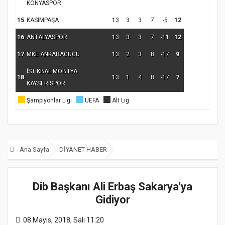
KONYASPOR
15
KASIMPAŞA
13
3
3
7
-5
12
16
ANTALYASPOR
13
3
3
7
-11
12
17
MKE ANKARAGÜCÜ
13
2
3
8
-17
9
İSTİKBAL MOBİLYA
18
13
1
4
8
-17
7
KAYSERİSPOR
Şampiyonlar Ligi
UEFA
Alt Lig
Ana Sayfa
DİYANET HABER
Dib Başkanı Ali Erbaş Sakarya'ya
Gidiyor
08 Mayıs, 2018, Salı 11:20