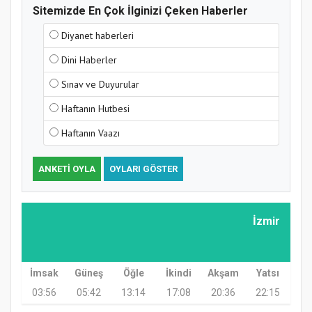
Sitemizde En Çok İlginizi Çeken Haberler
Diyanet haberleri
Samsun Atakum’da Yaz Kur’an Kursu
Dini Haberler
Kapanış Programı
Sınav ve Duyurular
Haftanın Hutbesi
Haftanın Vaazı
ANKETI OYLA
OYLARI GÖSTER
İzmir
Samsun Atakum’da Ayasofya Camii
Etkinliği
İmsak
Güneş
Öğle
İkindi
Akşam
Yatsı
03:56
05:42
13:14
17:08
20:36
22:15