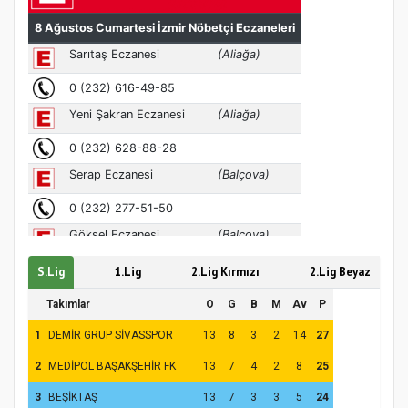
Samsun Atakum’da Ayasofya Camii
Etkinliği
S.Lig
1.Lig
2.Lig Kırmızı
2.Lig Beyaz
Türkiye’de insanlar dinle bağlarını
Takımlar
O
G
B
M
Av
P
koparıyor mu?
1
DEMİR GRUP SİVASSPOR
13
8
3
2
14
27
2
MEDİPOL BAŞAKŞEHİR FK
13
7
4
2
8
25
3
BEŞİKTAŞ
13
7
3
3
5
24