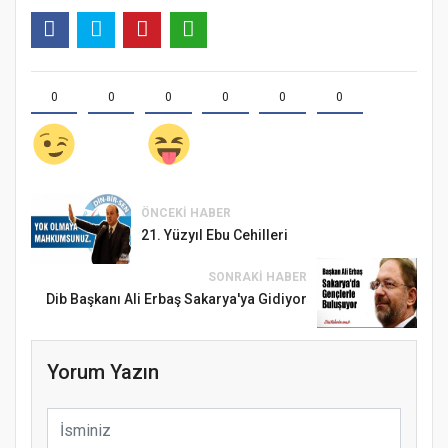
0
0
0
0
0
0
ÖNCEKI HABER
21. Yüzyıl Ebu Cehilleri
SONRAKI HABER
Dib Başkanı Ali Erbaş Sakarya'ya Gidiyor
Yorum Yazın
Samsun Atakum’da Ayasofya Camii
Etkinliği
Türkiye’de insanlar dinle bağlarını