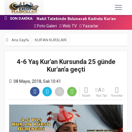
24 Temmuz 2026 - Cuma Hutbesi
7 Ağustos 2026 - Cuma Hutbesi
Nakil Talebinde Bulunacak Kadrolu Kur’an...
SON DAKIKA:
Aşçı Alımı (Kurum İçi) Sınavı (Sözlü) So...
Foto Galeri
Web TV
Yazarlar
31 Temmuz 2026 - Cuma Hutbesi
24 Temmuz 2026 - Cuma Hutbesi
Ana Sayfa
KUR'AN KURSLARI
7 Ağustos 2026 - Cuma Hutbesi
4-6 Yaş Kur'an Kursunda 25 günde
Kur'an'a geçti
08 Mayıs, 2018, Salı 10:41
A
Yazdır
Yazı Tipi
Yorumlar