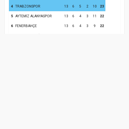
4
TRABZONSPOR
13
6
5
2
10
23
5
AYTEMİZ ALANYASPOR
13
6
4
3
11
22
6
FENERBAHÇE
13
6
4
3
9
22
BTC TURK YENİ
7
13
5
5
3
12
20
MALATYASPOR
8
GALATASARAY
13
5
5
3
3
20
9
GÖZTEPE
13
4
5
4
-1
17
10
YUKATEL DENİZLİSPOR
13
5
2
6
-1
17
11
ÇAYKUR RİZESPOR
13
5
2
6
-7
17
12
GAZİANTEP FUTBOL KULÜBÜ
13
4
4
5
-6
16
13
GENÇLERBİRLİĞİ
13
3
5
5
0
14
İTTİFAK HOLDİNG
14
13
3
4
6
-7
13
KONYASPOR
15
KASIMPAŞA
13
3
3
7
-5
12