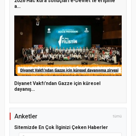
2026 Hac kura sonuçları e-Devlet'te erişime
a...
MÜFTÜ ABULSELAM ÖZDERE’YE ZİYARET
Diyanet Vakfı’ndan Gazze için küresel
dayanış...
Anketler
tümü
Sitemizde En Çok İlginizi Çeken Haberler