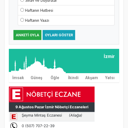
Sınav ve Duyurular
Haftanın Hutbesi
Haftanın Vaazı
ANKETI OYLA
OYLARI GÖSTER
İzmir
İmsak
Güneş
Öğle
İkindi
Akşam
Yatsı