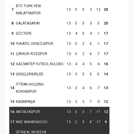
BTC TURK YENİ
7
13
5
5
3
12
20
MALATYASPOR
8
GALATASARAY
13
5
5
3
3
20
Samsun Atakum’da Yaz Kur’an Kursu
9
GÖZTEPE
13
4
5
4
-1
17
Kapanış Programı
10
YUKATEL DENİZLİSPOR
13
5
2
6
-1
17
11
ÇAYKUR RİZESPOR
13
5
2
6
-7
17
12
GAZİANTEP FUTBOL KULÜBÜ
13
4
4
5
-6
16
13
GENÇLERBİRLİĞİ
13
3
5
5
0
14
İTTİFAK HOLDİNG
14
13
3
4
6
-7
13
KONYASPOR
15
KASIMPAŞA
13
3
3
7
-5
12
Samsun Atakum’da Ayasofya Camii
16
ANTALYASPOR
13
3
3
7
-11
12
Etkinliği
Türkiye’de insanlar dinle bağlarını
17
MKE ANKARAGÜCÜ
13
2
3
8
-17
9
koparıyor mu?
İSTİKBAL MOBİLYA