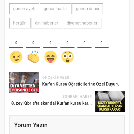
günün ayeti
günün hadisi
günün duası
hergün
dini haberler
diyanet haberler
0
0
0
0
0
0
ÖNCEKI HABER
Kur'an Kursu Öğreticilerine Özel Duyuru
SONRAKI HABER
Kuzey Kıbrıs'ta skandal Kur'an kursu kar...
Yorum Yazın