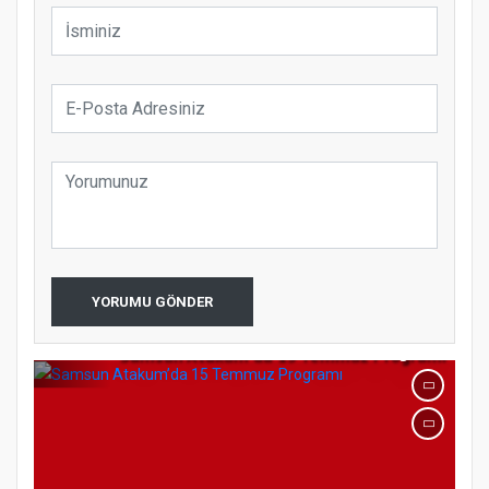
Samsun Atakum’da Ayasofya Camii
Etkinliği
Türkiye’de insanlar dinle bağlarını
koparıyor mu?
YORUMU GÖNDER
Samsun Atakum’da 15 Temmuz Programı