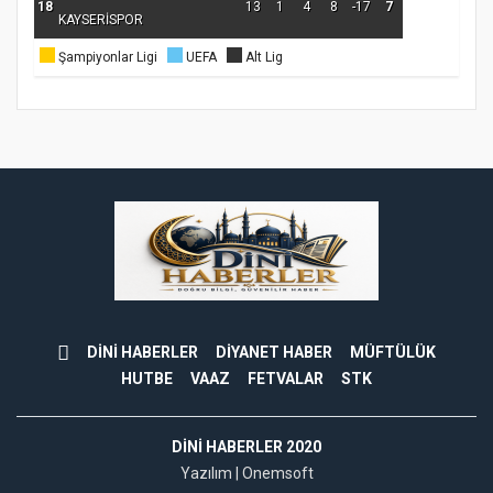
18
13
1
4
8
-17
7
KAYSERİSPOR
Şampiyonlar Ligi
UEFA
Alt Lig
DİNİ HABERLER
DİYANET HABER
MÜFTÜLÜK
HUTBE
VAAZ
FETVALAR
STK
DINI HABERLER 2020
Yazılım |
Onemsoft